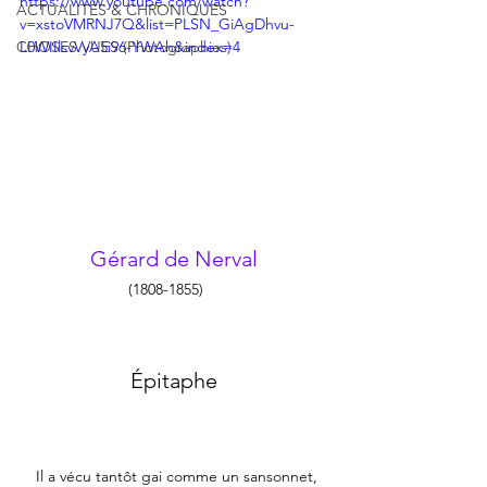
https://www.youtube.com/watch?
ACTUALITÉS & CHRONIQUES
v=xstoVMRNJ7Q&list=PLSN_GiAgDhvu-
CHOSES VUES (Photographies)
L0WIIlsvVyA5i96-YWAh&index=4
Gérard de Nerval
(1808-1855)    
Épitaphe
 Il a vécu tantôt gai comme un sansonnet,