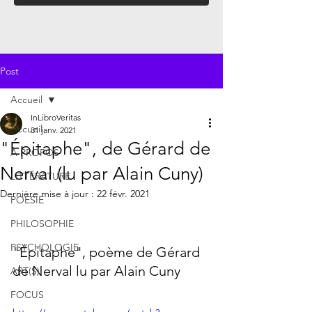
Post
Accueil
InLibroVeritas
Accueil
31 janv. 2021
"Épitaphe", de Gérard de
À PROPOS
Nerval (lu par Alain Cuny)
LITTÉRATURE
Dernière mise à jour :
22 févr. 2021
POÉSIE
PHILOSOPHIE
PSYCHOLOGIE
"Épitaphe", poème de Gérard 
de Nerval lu par Alain Cuny
ART(S)
FOCUS