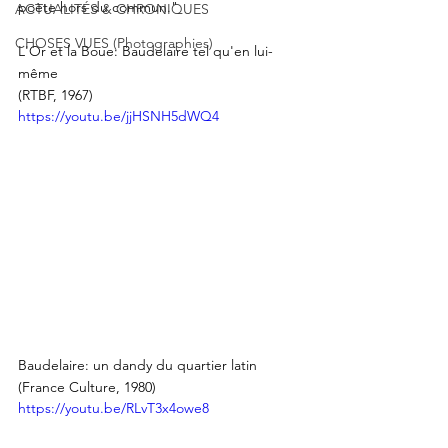
poète hors du commun." 
ACTUALITÉS & CHRONIQUES
CHOSES VUES (Photographies)
L'Or et la Boue: Baudelaire tel qu'en lui-
même 
(RTBF, 1967)
https://youtu.be/jjHSNH5dWQ4
Baudelaire: un dandy du quartier latin
(France Culture, 1980)
https://youtu.be/RLvT3x4owe8