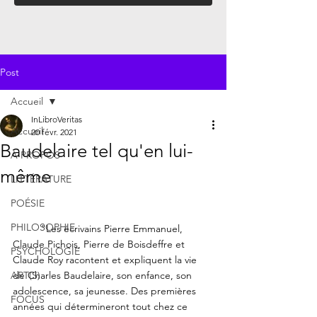
Post
Accueil
InLibroVeritas
Accueil
20 févr. 2021
Baudelaire tel qu'en lui-
À PROPOS
même
LITTÉRATURE
POÉSIE
PHILOSOPHIE
"Les écrivains Pierre Emmanuel, 
Claude Pichois, Pierre de Boisdeffre et 
PSYCHOLOGIE
Claude Roy racontent et expliquent la vie 
ART(S)
de Charles Baudelaire, son enfance, son 
adolescence, sa jeunesse. Des premières 
FOCUS
années qui détermineront tout chez ce 