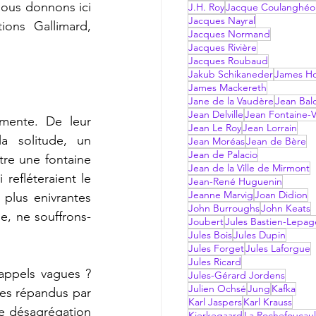
Nous donnons ici 
J.H. Roy
Jacque Coulanghéo
Jacques Nayral
ons Gallimard, 
Jacques Normand
Jacques Rivière
Jacques Roubaud
Jakub Schikaneder
James Hol
James Mackereth
Jane de la Vaudère
Jean Bal
Jean Delville
Jean Fontaine-V
mente. De leur 
Jean Le Roy
Jean Lorrain
a solitude, un 
Jean Moréas
Jean de Bère
Jean de Palacio
tre une fontaine 
Jean de la Ville de Mirmont
efléteraient le 
Jean-René Huguenin
Jeanne Marvig
Joan Didion
 plus enivrantes 
John Burroughs
John Keats
ie, ne souffrons-
Joubert
Jules Bastien-Lepag
Jules Bois
Jules Dupin
Jules Forget
Jules Laforgue
Jules Ricard
appels vagues ? 
Jules-Gérard Jordens
Julien Ochsé
Jung
Kafka
es répandus par 
Karl Jaspers
Karl Krauss
 désagrégation 
Kierkegaard
La Rochefoucau