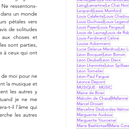
Laing
Lamartine
Le Chat Noir
. Ne ressentons-
Leopardi
Lewis Mumford
s dans un monde 
Louis Calaferte
Louis Chadou
rs pétales vers 
Louis Duchosal
Louis Legend
Louis Payen
Louis Pergaud
vis de solitudes 
Louis de Launay
Louis de Ro
t aux choses et 
Louis-Ferdinand Céline
Louise Ackermann
es sont parties, 
Lucie Delarue-Mardrus
Léo La
 à ceux qui ont 
Léon Bocquet
Léon Bonvin
Léon Deubel
Léon Dierx
Léon Lhermitte
Léon Spilliae
Léon Tonnelier
r de moi pour ne 
Léon-Paul Fargue
Léonce Depont
nt la musique et 
MUSIQUE - MUSIC
t les autres y 
Maine de Biran
Malcolm de Chazal
Mallarmé
Quand je ne me 
Marcel Droüet
-t-il l’âme qui 
Marceline Desbordes-Valmo
erche les autres 
Marguerite Audoux
Marguerite Yourcenar
Marie Bashkirtseff
Marie Corel