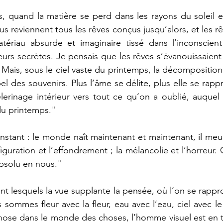
 quand la matière se perd dans les rayons du soleil et
us reviennent tous les rêves conçus jusqu’alors, et les re
tériau absurde et imaginaire tissé dans l’inconscient
urs secrètes. Je pensais que les rêves s’évanouissaient
t. Mais, sous le ciel vaste du printemps, la décompositio
el des souvenirs. Plus l’âme se délite, plus elle se rapp
pèlerinage intérieur vers tout ce qu’on a oublié, auque
 du printemps."
nstant : le monde naît maintenant et maintenant, il meurt
nsfiguration et l’effondrement ; la mélancolie et l’horreu
bsolu en nous."
ant lesquels la vue supplante la pensée, où l’on se rapp
ommes fleur avec la fleur, eau avec l’eau, ciel avec le c
hose dans le monde des choses, l’homme visuel est en t