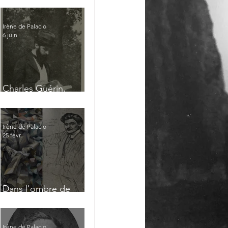
Irène de Palacio
6 juin
Charles Guérin,
homme intérieur
Irène de Palacio
25 févr.
Dans l'ombre de
Jacques Nayral
Irène de Palacio