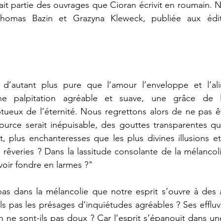
fait partie des ouvrages que Cioran écrivit en roumain. 
homas Bazin et Grazyna Kleweck, publiée aux éditi
t d’autant plus pure que l’amour l’enveloppe et l’ali
une palpitation agréable et suave, une grâce de l
ueux de l’éternité. Nous regrettons alors de ne pas ê
urce serait inépuisable, des gouttes transparentes qui r
, plus enchanteresses que les plus divines illusions et
rêveries ? Dans la lassitude consolante de la mélancol
oir fondre en larmes ?"
s dans la mélancolie que notre esprit s’ouvre à des 
s pas les présages d’inquiétudes agréables ? Ses effluv
 ne sont-ils pas doux ? Car l’esprit s’épanouit dans une