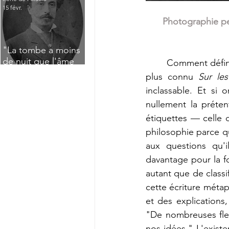
15 févr.
Photographie per
"La tombe a moins
de nuit que l'âme
	Comment défin
n'a de jour" : Deux
plus connu 
Sur le
saisissants poèmes
inclassable. Et si o
de deuil de Raoul
nullement la préte
Lafagette (1892)
étiquettes — celle 
philosophie parce qu
aux questions qu'i
davantage pour la fo
autant que de classi
cette écriture métap
et des explications,
"De nombreuses fleu
nos idées." L'existe