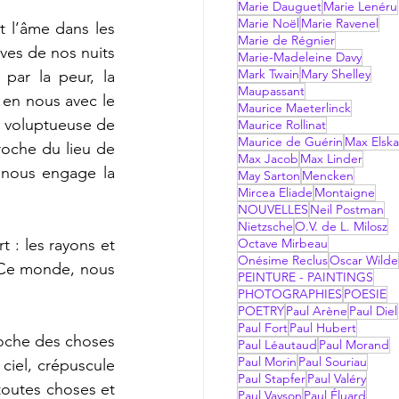
Marie Dauguet
Marie Lenéru
Marie Noël
Marie Ravenel
 l’âme dans les 
Marie de Régnier
̂ves de nos nuits 
Marie-Madeleine Davy
Mark Twain
Mary Shelley
 par la peur, la 
Maupassant
 en nous avec le 
Maurice Maeterlinck
n voluptueuse de 
Maurice Rollinat
Maurice de Guérin
Max Elsk
roche du lieu de 
Max Jacob
Max Linder
l nous engage la 
May Sarton
Mencken
Mircea Eliade
Montaigne
NOUVELLES
Neil Postman
Nietzsche
O.V. de L. Milosz
 : les rayons et 
Octave Mirbeau
Onésime Reclus
Oscar Wilde
r. Ce monde, nous 
PEINTURE - PAINTINGS
PHOTOGRAPHIES
POESIE
POETRY
Paul Arène
Paul Diel
Paul Fort
Paul Hubert
roche des choses 
Paul Léautaud
Paul Morand
Paul Morin
Paul Souriau
iel, crépuscule 
Paul Stapfer
Paul Valéry
outes choses et 
Paul Vayson
Paul Éluard