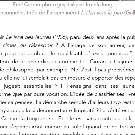
Emil Cioran photographié par Irmeli Jung
sonnelle, tirée de l'album inédit 
L'élan vers le pire
 (Gal
ir 
Le livre des leurres 
(1936), paru deux ans après la pub
s cimes du désespoir
 ? A l'image de son auteur, cet
n peut lui attribuer le qualificatif d'"essai poétique"
ntion de le revendiquer comme tel. Cioran a toujours 
de philosophe, par exemple. Ne s'est-il pas précisémen
'elle ne lui semblait pas en mesure d'apporter des répo
l jugeait essentielles ? Il l'enseigna dans ses jeune
rme que par pure vocation. L'idée de classifier ses livre
fier sa pensée. La démarche semble d'ailleurs trop restric
hysique, à la si déconcertante limpidité ? La vérité est a
 Cioran l'a toujours su. Et elle est sans doute au-delà d
rs s’épanouiront encore au soleil quand on ne trouver
nce est l'éternel mystère, insoluble jusqu'à ce que la mo