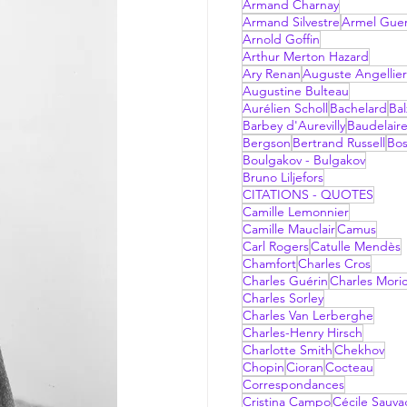
Armand Charnay
Armand Silvestre
Armel Gue
Arnold Goffin
Arthur Merton Hazard
Ary Renan
Auguste Angellier
Augustine Bulteau
Aurélien Scholl
Bachelard
Bal
Barbey d'Aurevilly
Baudelair
Bergson
Bertrand Russell
Bo
Boulgakov - Bulgakov
Bruno Liljefors
CITATIONS - QUOTES
Camille Lemonnier
Camille Mauclair
Camus
Carl Rogers
Catulle Mendès
Chamfort
Charles Cros
Charles Guérin
Charles Mori
Charles Sorley
Charles Van Lerberghe
Charles-Henry Hirsch
Charlotte Smith
Chekhov
Chopin
Cioran
Cocteau
Correspondances
Cristina Campo
Cécile Sauv