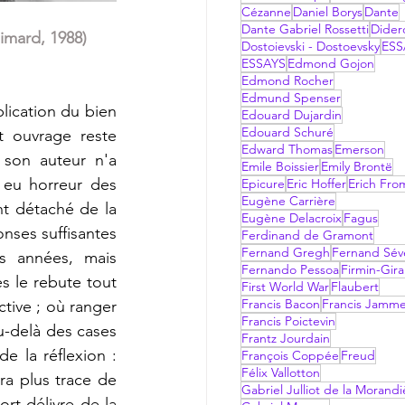
Cézanne
Daniel Borys
Dante
Dante Gabriel Rossetti
Dider
limard, 1988)
Dostoievski - Dostoevsky
ESS
ESSAYS
Edmond Gojon
Edmond Rocher
Edmund Spenser
lication du bien 
Edouard Dujardin
Edouard Schuré
 ouvrage reste 
Edward Thomas
Emerson
, son auteur n'a 
Emile Boissier
Emily Brontë
eu horreur des 
Epicure
Eric Hoffer
Erich Fr
Eugène Carrière
t détaché de la 
Eugène Delacroix
Fagus
nses suffisantes 
Ferdinand de Gramont
Fernand Gregh
Fernand Sév
s années, mais 
Fernando Pessoa
Firmin-Gir
s le rebute tout 
First World War
Flaubert
Francis Bacon
Francis Jamm
tive ; où ranger 
Francis Poictevin
u-delà des cases 
Frantz Jourdain
e la réflexion : 
François Coppée
Freud
Félix Vallotton
a plus trace de 
Gabriel Julliot de la Morandi
rt délivre de la 