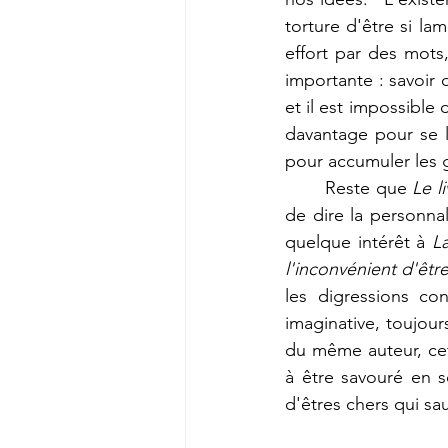
torture d'être si la
effort par des mots,
importante : savoir q
et il est impossible 
davantage pour se li
pour accumuler les 
	Reste que 
Le l
de dire la personnal
quelque intérêt à 
La
l'inconvénient d'êtr
les digressions co
imaginati
ve, toujou
du même auteur, ce
à être savouré en so
d'êtres chers qui sa