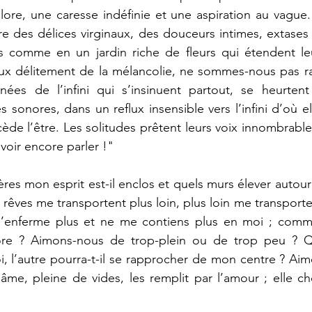
lore, une caresse indéfinie et une aspiration au vague
re des délices virginaux, des douceurs intimes, extase
es comme en un jardin riche de fleurs qui étendent leu
oux délitement de la mélancolie, ne sommes-nous pas ra
nées de l’infini qui s’insinuent partout, se heurten
sonores, dans un reflux insensible vers l’infini d’où ell
̀de l’être. Les solitudes prêtent leurs voix innombrables
voir encore parler !"
ères mon esprit est-il enclos et quels murs élever autou
rêves me transportent plus loin, plus loin me transporte
m’enferme plus et ne me contiens plus en moi ; commen
core ? Aimons-nous de trop-plein ou de trop peu ? 
, l’autre pourra-t-il se rapprocher de mon centre ? Aimera
âme, pleine de vides, les remplit par l’amour ; elle ch