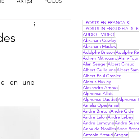
IE
ART(S)
FOCUS
- POSTS EN FRANCAIS
- POSTS IN ENGLISH
A. S. B
des
AUDIO - VIDEO
Abraham Cowley
Abraham Maslow
Adolphe Brisson
Adolphe Re
Adrien Mithouard
Alain-Four
Alan Seeger
Albert Giraud
Albert Guillaume
Albert Sam
Albert-Paul Granier
e en une 
Aldous Huxley
Alexandre Arnoux
Alphonse Allais
Alphonse Daudet
Alphonse 
Amelia Opie
Amiel
André Breton
André Gide
André Lafon
André Lebey
André Lemoyne
André Suar
Anna de Noailles
Anne Bron
Antonin Artaud
Aragon