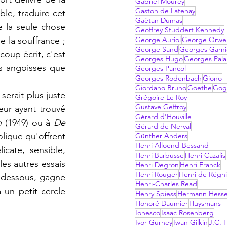
Gabriel Mourey
Gaston de Latenay
le, traduire cet 
Gaëtan Dumas
e la seule chose 
Geoffrey Studdert Kennedy
 la souffrance ; 
George Auriol
George Orwel
George Sand
Georges Garni
coup écrit, c'est 
Georges Hugo
Georges Pala
s angoisses que 
Georges Pancol
Georges Rodenbach
Giono
Giordano Bruno
Goethe
Gog
serait plus juste 
Grégoire Le Roy
Gustave Geffroy
ur ayant trouvé 
Gérard d'Houville
n 
(1949) ou à 
De 
Gérard de Nerval
ique qu'offrent 
Günther Anders
Henri Alloend-Bessand
cate, sensible, 
Henri Barbusse
Henri Cazalis
es autres essais 
Henri Degron
Henri Franck
Henri Rouger
Henri de Régni
dessous, gagne 
Henri-Charles Read
 un petit cercle 
Henry Spiess
Hermann Hess
Honoré Daumier
Huysmans
Ionesco
Isaac Rosenberg
Ivor Gurney
Iwan Gilkin
J.C. H