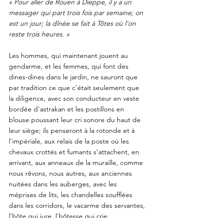
« Pour aller de Rouen à Dieppe, il y a un 
messager qui part trois fois par semaine; on 
est un jour; la dînée se fait à Tôtes où l'on 
reste trois heures. » 
Les hommes, qui maintenant jouent au 
gendarme, et les femmes, qui font des 
dines-dines dans le jardin, ne sauront que 
par tradition ce que c'était seulement que 
la diligence, avec son conducteur en veste 
bordée d'astrakan et les postillons en 
blouse poussant leur cri sonore du haut de 
leur siège; ils penseront à la rotonde et à 
l'impériale, aux relais de la poste où les 
chevaux crottés et fumants s'attachent, en 
arrivant, aux anneaux de la muraille, comme 
nous rêvons, nous autres, aux anciennes 
nuitées dans les auberges, avec les 
méprises de lits, les chandelles soufflées 
dans les corridors, le vacarme des servantes, 
l'hôte qui jure, l'hôtesse qui crie. 