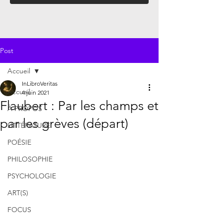
Post
Accueil
InLibroVeritas
Accueil
4 juin 2021
Flaubert : Par les champs et
À PROPOS
par les grèves (départ)
LITTÉRATURE
POÉSIE
PHILOSOPHIE
PSYCHOLOGIE
ART(S)
FOCUS