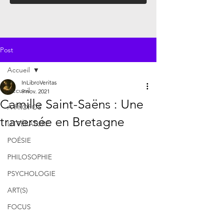
Post
Accueil
InLibroVeritas
Accueil
9 nov. 2021
Camille Saint-Saëns : Une
À PROPOS
traversée en Bretagne
LITTÉRATURE
POÉSIE
PHILOSOPHIE
PSYCHOLOGIE
ART(S)
FOCUS