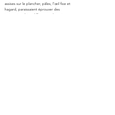
assises sur le plancher, pâles, l’œil fixe et 
hagard, paraissaient éprouver des 
impressions bien différentes des miennes. 
Nous approchions du terme de cet heureux 
voyage. Le hautbois se tut ; le capitaine 
remonta sur le pont. Je m’approchai, et lui 
demandai ce que je lui devais pour la 
traversée. 
Il recula d’un pas, rougit jusqu’aux yeux. 
— Mais… me dit-il d’un air offensé, vous ne 
me devez rien !… 
Et me voilà, à mon tour, rougissant, fort 
embarrassé de mon personnage, désolé 
d’avoir blessé cet honnête garçon. 
— Au moins, lui dis-je, me permettrez-vous 
de donner quelque chose à vos hommes ? 