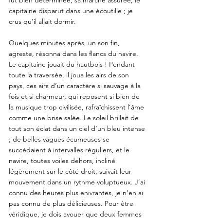
fut bien déterminée, sa marche assurée, le 
capitaine disparut dans une écoutille ; je 
crus qu’il allait dormir. 
Quelques minutes après, un son fin, 
agreste, résonna dans les flancs du navire. 
Le capitaine jouait du hautbois ! Pendant 
toute la traversée, il joua les airs de son 
pays, ces airs d’un caractère si sauvage à la 
fois et si charmeur, qui reposent si bien de 
la musique trop civilisée, rafraîchissent l’âme 
comme une brise salée. Le soleil brillait de 
tout son éclat dans un ciel d’un bleu intense 
; de belles vagues écumeuses se 
succédaient à intervalles réguliers, et le 
navire, toutes voiles dehors, incliné 
légèrement sur le côté droit, suivait leur 
mouvement dans un rythme voluptueux. J’ai 
connu des heures plus enivrantes, je n’en ai 
pas connu de plus délicieuses. Pour être 
véridique, je dois avouer que deux femmes 