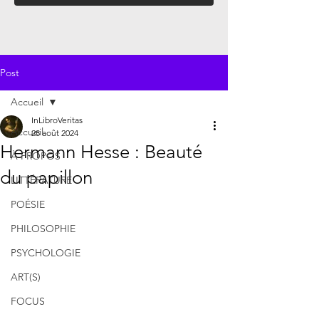
Post
Accueil
InLibroVeritas
Accueil
28 août 2024
Hermann Hesse : Beauté
À PROPOS
du papillon
LITTÉRATURE
POÉSIE
PHILOSOPHIE
PSYCHOLOGIE
ART(S)
FOCUS