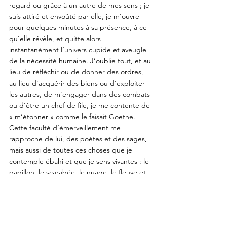
regard ou grâce à un autre de mes sens ; je 
suis attiré et envoûté par elle, je m’ouvre 
pour quelques minutes à sa présence, à ce 
qu’elle révèle, et quitte alors 
instantanément l’univers cupide et aveugle 
de la nécessité humaine. J’oublie tout, et au 
lieu de réfléchir ou de donner des ordres, 
au lieu d’acquérir des biens ou d’exploiter 
les autres, de m’engager dans des combats 
ou d’être un chef de file, je me contente de 
« m’étonner » comme le faisait Goethe. 
Cette faculté d’émerveillement me 
rapproche de lui, des poètes et des sages, 
mais aussi de toutes ces choses que je 
contemple ébahi et que je sens vivantes : le 
papillon, le scarabée, le nuage, le fleuve et 
la montagne. En empruntant cette voie, 
j’échappe en effet pendant une seconde à 
un univers morcelé pour entrer dans une 
unité où chaque élément de la création dit 