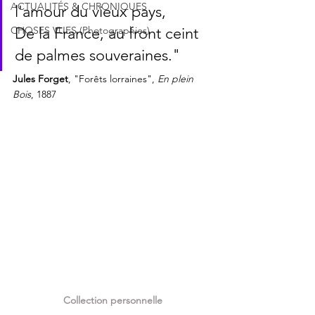
ACTUALITÉS & CHRONIQUES
l'amour du vieux pays,
CHOSES VUES (Photographies)
De la France, au front ceint 
de palmes souveraines."
Jules Forget
, "Forêts lorraines", 
En plein 
Bois
, 1887
Collection personnelle