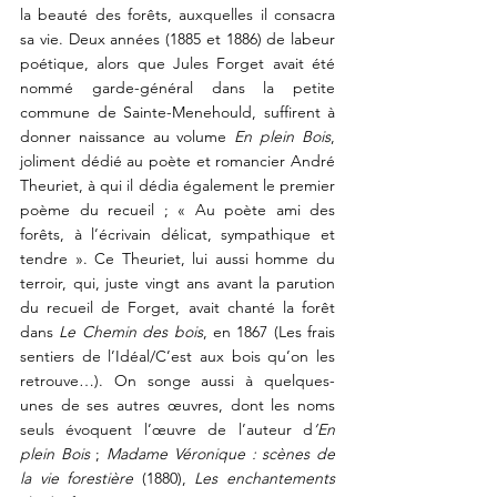
la beauté des forêts
, auxquelles il consacra 
sa vie. 
Deux années (1885 et 1886) de labeur 
poétique, alors que Jules Forget avait été 
nommé garde-général dans la petite 
commune de Sainte-Menehould, suffirent à 
donner naissance au volume 
En plein Bois
, 
joliment dédié au poète et romancier André 
Theuriet, à qui il dédia également le premier 
poème du recueil ; « Au poète ami des 
forêts, à l’écrivain délicat, sympathique et 
tendre ». Ce Theuriet, lui aussi homme du 
terroir, qui, juste vingt ans avant la parution 
du recueil de Forget, avait chanté la forêt 
dans 
Le Chemin des bois
, en 1867 (Les frais 
sentiers de l’Idéal/C’est aux bois qu’on les 
retrouve…). On songe aussi à quelques-
unes de ses autres œuvres, dont les noms 
seuls évoquent l’œuvre de l’auteur d
’En 
plein Bois
 ; 
Madame Véronique : scènes de 
la vie forestière 
(1880), 
Les enchantements 