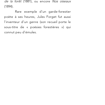
de la forêt
 (1881), ou encore 
Nos oiseaux 
(1894). 
Rare exemple d’un garde-forestier 
poète à ses heures, Jules Forget fut aussi 
l'inventeur d’un genre (son recueil porte le 
sous-titre de « poésies forestières ») qui 
connut peu d’émules.