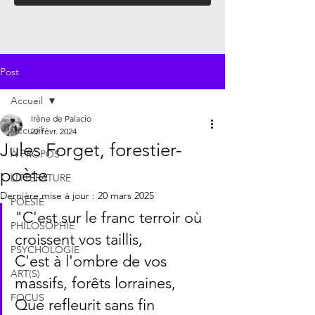
Post
Accueil
Irène de Palacio
Accueil
22 févr. 2024
Jules Forget, forestier-
À PROPOS
poète
LITTÉRATURE
Dernière mise à jour :
20 mars 2025
POÉSIE
"C'est sur le franc terroir où 
PHILOSOPHIE
croissent vos taillis,
PSYCHOLOGIE
C'est à l'ombre de vos 
ART(S)
massifs, forêts lorraines,
FOCUS
Que refleurit sans fin 