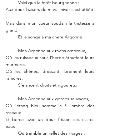
	Voici que la forêt bourgeonne : 
Aux doux baisers de mars l'hiver s'est attiédi 
; 
Mais dans mon coeur soudain la tristesse a 
grandi
	Et je songe à ma chère Argonne :
	Mon Argonne aux ravins ombreux,
Où les ruisseaux sous l'herbe étouffent leurs 
murmures,
Où les chênes, dressant librement leurs 
ramures,
	S'élancent droits et vigoureux ;
	Mon Argonne aux gorges sauvages,
Où l'étang bleu sommeille à l'ombre des 
roseaux
Et berce avec un doux frisson ses claires 
eaux
	Où tremble un reflet des rivages ;