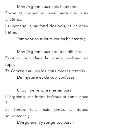
	Mon Argonne aux fiers habitants ; 
Serpe et cognée en main, ainsi que leurs 
ancêtres,
Ils vivent seuls, au fond des bois, et les vieux 
hêtres
	Tombent sous leurs coups haletants ;
	Mon Argonne aux croupes diffuses,
Dont on voit dans la brume ondoyer les 
replis
Et s'épaissir au loin les noirs massifs remplis
	De mystère et de voix confuses.
	Ô qui me rendra mes amours,
L'Argonne, ses forêts fraîches et son silence 
?
Le temps fuit, mais jamais la douce 
souvenance ; 
	L'Argonne, j'y songe toujours !