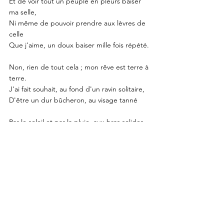
Et de voir tout un peuple en pleurs baiser 
ma selle,
Ni même de pouvoir prendre aux lèvres de 
celle
Que j'aime, un doux baiser mille fois répété.
Non, rien de tout cela ; mon rêve est terre à 
terre.
J'ai fait souhait, au fond d'un ravin solitaire,
D'être un dur bûcheron, au visage tanné
Par le soleil et par la pluie, aux bras solides,
Au coeur vierge que nulle atteinte n'a fané :
La vieillesse à mon front mettrait seule des 
rides.
Croix des bois
Au bord du chemin solitaire
Qui s'enfonce dans le grand bois,