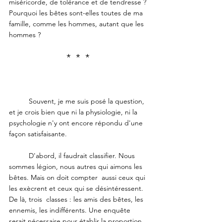
miséricorde, de tolérance et de tendresse ? 
Pourquoi les bêtes sont-elles toutes de ma 
famille, comme les hommes, autant que les 
hommes ?
*  *  * 
	Souvent, je me suis posé la question, 
et je crois bien que ni la physiologie, ni la 
psychologie n'y ont encore répondu d'une 
façon satisfaisante.
	D'abord, il faudrait classifier. Nous 
sommes légion, nous autres qui aimons les 
bêtes. Mais on doit compter  aussi ceux qui 
les exècrent et ceux qui se désintéressent. 
De là, trois  classes : les amis des bêtes, les 
ennemis, les indifférents. Une enquête  
serait nécessaire pour établir la proportion. 