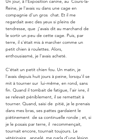
Un jour, à l'Exposition canine, au  Cours-la-
Reine, je l'avais vu dans une cage en 
compagnie d'un gros  chat. Et il me 
regardait avec des yeux si pleins de 
tendresse, que  j'avais dit au marchand de 
le sortir un peu de cette cage. Puis, par  
terre, il s'était mis à marcher comme un 
petit chien à roulettes. Alors,  
enthousiasmé, je l'avais acheté.
C'était un petit chien fou. Un matin, je  
l'avais depuis huit jours à peine, lorsqu'il se 
mit à tourner sur  lui-même, en rond, sans 
fin. Quand il tombait de fatigue, l'air ivre, il  
se relevait péniblement, il se remettait à 
tourner. Quand, saisi de  pitié, je le prenais 
dans mes bras, ses pattes gardaient le 
piétinement  de sa continuelle ronde ; et, si 
je le posais par terre, il  recommençait, 
tournait encore, tournait toujours. Le 
vétérinaire,  appelé, me parla d'une lésion 