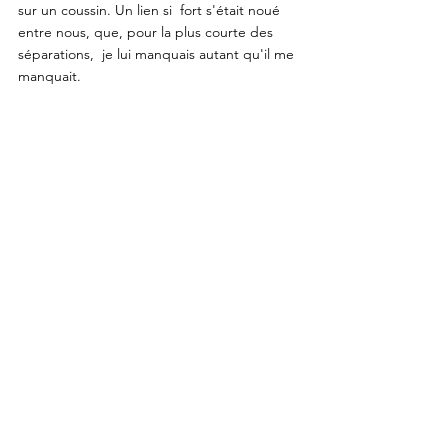
sur un coussin. Un lien si  fort s'était noué 
entre nous, que, pour la plus courte des 
séparations,  je lui manquais autant qu'il me 
manquait.
	Et, brusquement, Fanfan redevint un 
petit chien fou. Il eut deux ou trois crises, à 
des intervalles éloignés. Ensuite, les crises 
se rapprochèrent, se confondirent, et notre 
vie fut affreuse. Quand sa folie circulante le 
prenait, il  tournait, il tournait sans fin. Je ne 
pouvais plus le garder contre moi, dans 
mon fauteuil. Un démon le possédait, je 
l'entendais tourner,  pendant des heures, 
autour de ma table. Mais c'était la nuit 
surtout que je souffrais de l'écouter, 
emporté ainsi en cette ronde involontaire, 
têtue et sauvage, un petit bruit de petites 
pattes continu sur le tapis. 