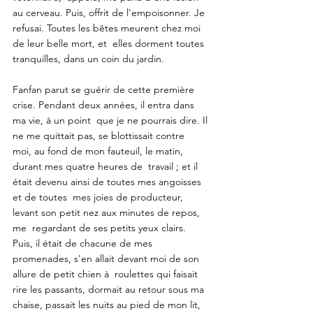
au cerveau. Puis, offrit de l'empoisonner. Je 
refusai. Toutes les bêtes meurent chez moi 
de leur belle mort, et  elles dorment toutes 
tranquilles, dans un coin du jardin.
Fanfan parut se guérir de cette première 
crise. Pendant deux années, il entra dans 
ma vie, à un point  que je ne pourrais dire. Il 
ne me quittait pas, se blottissait contre  
moi, au fond de mon fauteuil, le matin, 
durant mes quatre heures de  travail ; et il 
était devenu ainsi de toutes mes angoisses 
et de toutes  mes joies de producteur, 
levant son petit nez aux minutes de repos, 
me  regardant de ses petits yeux clairs. 
Puis, il était de chacune de mes  
promenades, s'en allait devant moi de son 
allure de petit chien à  roulettes qui faisait 
rire les passants, dormait au retour sous ma  
chaise, passait les nuits au pied de mon lit, 