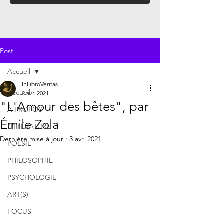
Post
Accueil
InLibroVeritas
Accueil
2 avr. 2021
"L'Amour des bêtes", par
À PROPOS
Émile Zola
LITTÉRATURE
Dernière mise à jour :
3 avr. 2021
POÉSIE
PHILOSOPHIE
PSYCHOLOGIE
ART(S)
FOCUS