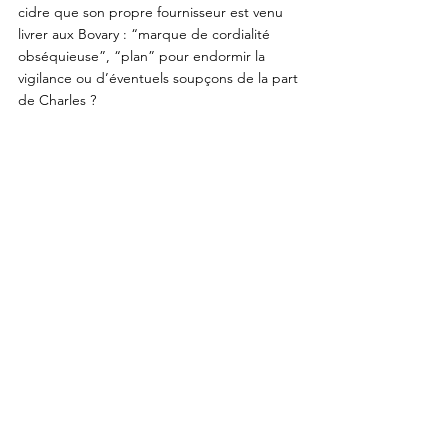
cidre que son propre fournisseur est venu 
livrer aux Bovary : “marque de cordialité 
obséquieuse”, “plan” pour endormir la 
vigilance ou d’éventuels soupçons de la part 
de Charles ?
	Homais, nous l’avons dit plus haut, fait 
honneur à Hermès, son patron, par sa 
mobilité et son incorrigible sens du négoce. 
Il en possède toute l’ambiguïté : comme le 
frère d’Apollon, il est un être du passage, à 
la fois rusé et menaçant; il excelle dans l’art 
des poids et mesures (inventés, rapporte la 
tradition, par Hermès) et dans celui de la 
fraude : pesées du pharmacien sur sa 
balance, consultations dans l’arrière-
boutique. 
	Homais est un être de parole, un être 
de discours : messager et interprète, à sa 