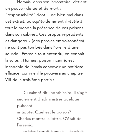
	Homais, dans son laboratoire, détient 
un pouvoir de vie et de mort : 
“responsabilité” dont il use bien mal dans 
cet extrait, puisqu’évidemment il révèle à 
tout le monde la présence de ces poisons 
dans son cabinet. Ces propos imprudents 
et dangereux (des paroles empoisonnées) 
ne sont pas tombés dans l’oreille d’une 
sourde : Emma a tout entendu; on connaît 
la suite... Homais, poison incarné, est 
incapable de jamais concevoir un antidote 
efficace, comme il le prouvera au chapitre 
VIII de la troisième partie :
— Du calme! dit l’apothicaire. Il s’agit 
seulement d’administrer quelque 
puissant
antidote. Quel est le poison?
Charles montra la lettre. C’était de 
l’arsenic.
— Eh bien! reprit Homais, il faudrait 