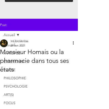
Post
Accueil
InLibroVeritas
Accueil
21 avr. 2021
Monsieur Homais ou la
À PROPOS
pharmacie dans tous ses
LITTÉRATURE
états
POÉSIE
PHILOSOPHIE
PSYCHOLOGIE
ART(S)
FOCUS