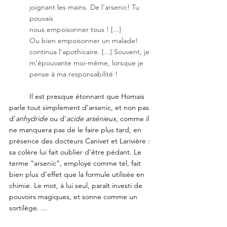
joignant les mains. De l’arsenic! Tu 
pouvais
nous empoisonner tous ! [...]
Ou bien empoisonner un malade! 
continua l’apothicaire. [...] Souvent, je 
m’épouvante moi-même, lorsque je 
pense à ma responsabilité !
	Il est presque étonnant que Homais 
parle tout simplement d’arsenic, et non pas 
d’
anhydride
 ou d’
acide arsénieux
, comme il 
ne manquera pas de le faire plus tard, en 
présence des docteurs Canivet et Larivière : 
sa colère lui fait oublier d’être pédant. Le 
terme “arsenic”, employé comme tel, fait 
bien plus d’effet que la formule utilisée en 
chimie. Le mot, à lui seul, paraît investi de 
pouvoirs magiques, et sonne comme un 
sortilège.
 ...