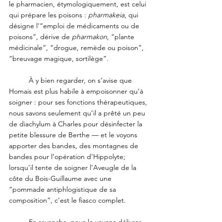
le pharmacien, étymologiquement, est celui 
qui prépare les poisons : 
pharmakeia
, qui 
désigne l’“emploi de médicaments ou de 
poisons”, dérive de 
pharmakon
, “plante 
médicinale”, “drogue, remède ou poison”, 
“breuvage magique, sortilège”. 
	À y bien regarder, on s’avise que 
Homais est plus habile à empoisonner qu’à 
soigner : pour ses fonctions thérapeutiques, 
nous savons seulement qu’il a prêté un peu 
de diachylum à Charles pour désinfecter la 
petite blessure de Berthe — et le voyons 
apporter des bandes, des montagnes de 
bandes pour l’opération d’Hippolyte; 
lorsqu’il tente de soigner l’Aveugle de la 
côte du Bois-Guillaume avec une 
“pommade antiphlogistique de sa 
composition”, c’est le fiasco complet. 
	En revanche, nous le voyons délivrer 