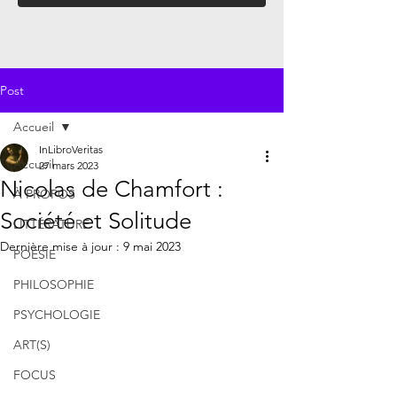
Post
Accueil
InLibroVeritas
Accueil
27 mars 2023
Nicolas de Chamfort :
À PROPOS
Société et Solitude
LITTÉRATURE
Dernière mise à jour :
9 mai 2023
POÉSIE
PHILOSOPHIE
PSYCHOLOGIE
ART(S)
FOCUS