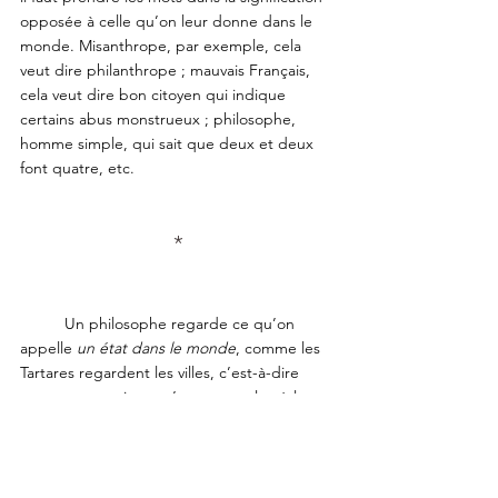
opposée à celle qu’on leur donne dans le 
monde. Misanthrope, par exemple, cela 
veut dire philanthrope ; mauvais Français, 
cela veut dire bon citoyen qui indique 
certains abus monstrueux ; philosophe, 
homme simple, qui sait que deux et deux 
font quatre, etc.
*
	Un philosophe regarde ce qu’on 
appelle 
un état dans le monde
, comme les 
Tartares regardent les villes, c’est-à-dire 
comme une prison : c’est un cercle où les 
idées se resserrent, se concentrent, en 
ôtant à l’âme et à l’esprit leur étendue et 
leur développement. Un homme qui a un 
grand état dans le monde, a une prison 