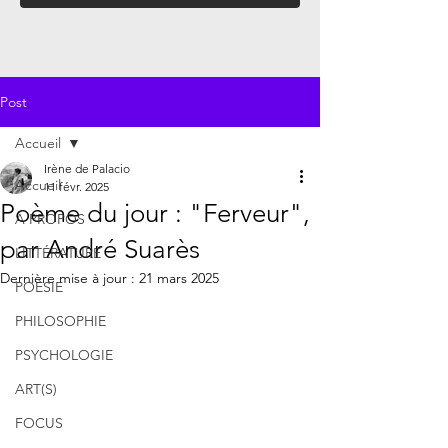
Post
Accueil
Irène de Palacio
Accueil
11 févr. 2025
Poème du jour : "Ferveur",
À PROPOS
par André Suarès
LITTÉRATURE
Dernière mise à jour :
21 mars 2025
POÉSIE
PHILOSOPHIE
PSYCHOLOGIE
ART(S)
FOCUS