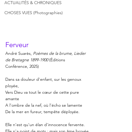
ACTUALITÉS & CHRONIQUES
CHOSES VUES (Photographies)
Ferveur
André Suarès,
 Poèmes de la brume,
Lieder 
de Bretagne 1899-1900
 (
É
ditions 
Conférence, 2025)
Dans sa douleur d'enfant, sur les genoux 
ployée,
Vers Dieu va tout le 
cœur
 de cette pure 
amante
A l'ombre de la nef, où l'écho se lamente
De la mer en fureur, tempête déployée.
Elle n'est qu'un élan d'innocence fervente.
Elle n'a point de mots ; mais son âme broyée