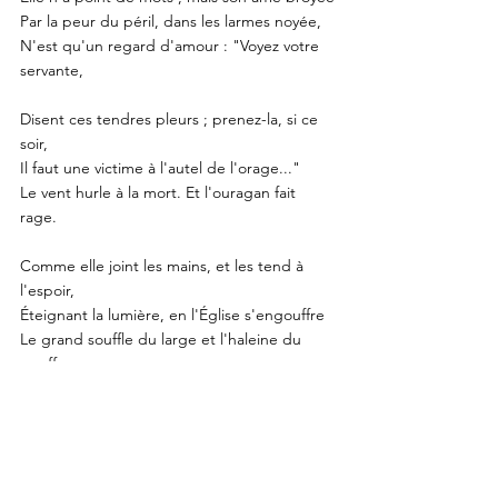
Par la peur du péril, dans les larmes noyée,
N'est qu'un regard d'amour : "Voyez votre 
servante,
Disent ces tendres pleurs ; prenez-la, si ce 
soir,
Il faut une victime à l'autel de l'orage..."
Le vent hurle à la mort. Et l'ouragan fait 
rage.
Comme elle joint les mains, et les tend à 
l'espoir,
Éteignant la lumière, en l'Églis
e s'engouffre
Le grand souffle du large et l'haleine du 
gouffre. 
POESIE
André Suarès
POÉSIE