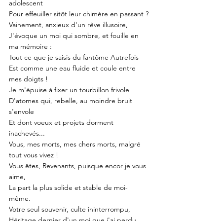
adolescent
Pour effeuiller sitôt leur chimère en passant ?
Vainement, anxieux d'un rêve illusoire,
J'évoque un moi qui sombre, et fouille en 
ma mémoire :
Tout ce que je saisis du fantôme Autrefois
Est comme une eau fluide et coule entre 
mes doigts !
Je m'épuise à fixer un tourbillon frivole
D'atomes qui, rebelle, au moindre bruit 
s'envole
Et dont voeux et projets dorment 
inachevés...
Vous, mes morts, mes chers morts, malgré 
tout vous vivez !
Vous êtes, Revenants, puisque encor je vous 
aime,
La part la plus solide et stable de moi-
même. 
Votre seul souvenir, culte ininterrompu, 
Héritage dernier d'un moi que j'ai perdu, 