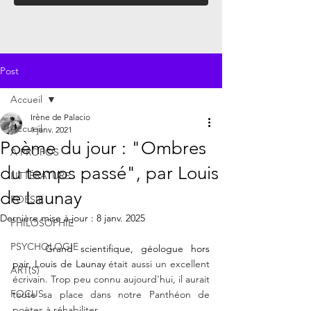
Post
Accueil
Irène de Palacio
Accueil
1 janv. 2021
Poème du jour : "Ombres
À PROPOS
du temps passé", par Louis
LITTÉRATURE
de Launay
POÉSIE
Dernière mise à jour :
8 janv. 2025
PHILOSOPHIE
PSYCHOLOGIE
	Grand scientifique, géologue hors 
pair, Louis de Launay
était aussi un excellent 
ART(S)
écrivain. Trop peu connu aujourd'hui, il aurait 
FOCUS
toute sa place dans notre Panthéon de 
poètes à réhabiliter.