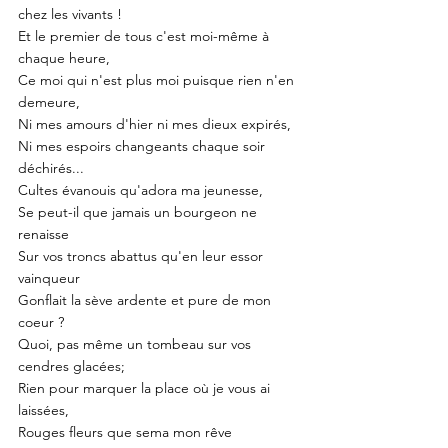
chez les vivants !
Et le premier de tous c'est moi-même à 
chaque heure,
Ce moi qui n'est plus moi puisque rien n'en 
demeure,
Ni mes amours d'hier ni mes dieux expirés,
Ni mes espoirs changeants chaque soir 
déchirés...
Cultes évanouis qu'adora ma jeunesse,
Se peut-il que jamais un bourgeon ne 
renaisse
Sur vos troncs abattus qu'en leur essor 
vainqueur
Gonflait la sève ardente et pure de mon 
coeur ?
Quoi, pas même un tombeau sur vos 
cendres glacées;
Rien pour marquer la place où je vous ai 
laissées, 
Rouges fleurs que sema mon rêve 