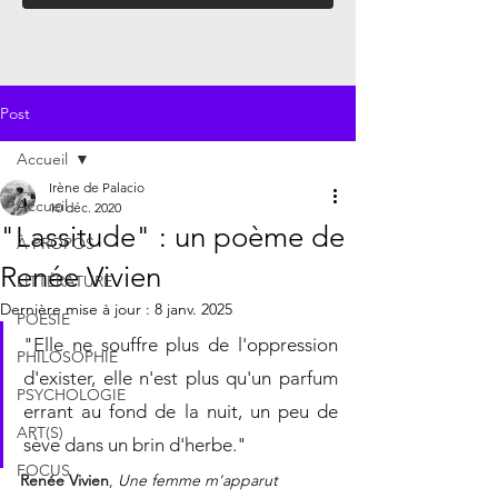
Post
Accueil
Irène de Palacio
Accueil
10 déc. 2020
"Lassitude" : un poème de
À PROPOS
Renée Vivien
LITTÉRATURE
Dernière mise à jour :
8 janv. 2025
POÉSIE
"Elle ne souffre plus de l'oppression 
PHILOSOPHIE
d'exister, elle n'est plus qu'un parfum 
PSYCHOLOGIE
errant au fond de la nuit, un peu de 
ART(S)
sève dans un brin d'herbe."
FOCUS
Renée Vivien
, 
Une femme m'apparut