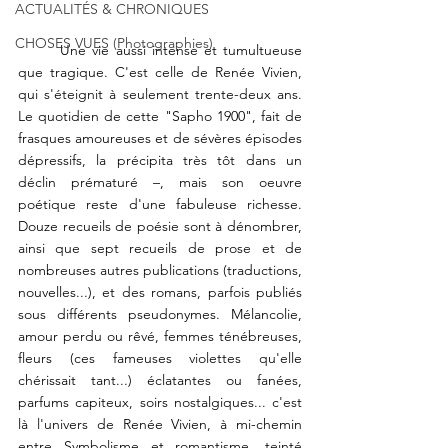
ACTUALITÉS & CHRONIQUES
CHOSES VUES (Photographies)
	Une vie aussi intense et tumultueuse 
que tragique. C'est celle de Renée Vivien, 
qui s'éteignit à seulement trente-deux ans. 
Le quotidien de cette "
Sapho 1900
", fait de 
frasques amoureuses et de sévères épisodes 
dépressifs, la précipita très tôt dans un 
déclin prématuré –, mais son oeuvre 
poétique reste d'une fabuleuse richesse. 
Douze recueils de poésie sont à dénombrer, 
ainsi que sept recueils de prose et de 
nombreuses autres publications (traductions, 
nouvelles...), et des romans, parfois publiés 
sous différents pseudonymes. Mélancolie, 
amour perdu ou rêvé, femmes ténébreuses, 
fleurs (ces fameuses 
violettes
 qu'elle 
chérissait tant...) éclatantes ou fanées, 
parfums capiteux, soirs nostalgiques... c'est 
là l'univers de Renée Vivien, à mi-chemin 
entre Symbolisme et romantisme, teinté 