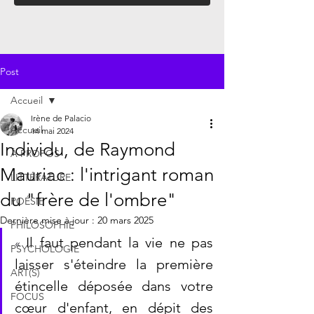
Post
Accueil
Irène de Palacio
Accueil
14 mai 2024
Individu, de Raymond
À PROPOS
Mauriac : l'intrigant roman
LITTÉRATURE
du "frère de l'ombre"
POÉSIE
Dernière mise à jour :
20 mars 2025
PHILOSOPHIE
Il faut pendant la vie ne pas 
« 
PSYCHOLOGIE
laisser s'éteindre la première 
ART(S)
étincelle déposée dans votre 
FOCUS
cœur d'enfant, en dépit des 