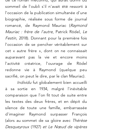
de ce roman méconnu, qui aurait dormi du 
sommeil de l'oubli s'il n'avait été ressorti à 
l'occasion de la publication simultanée d'une 
biographie, réalisée sous forme de journal 
romancé, de Raymond Mauriac (
Raymond 
Mauriac : frère de l'autre
, Patrick Rödel, 
Le 
Festin
, 2018). Donnant pour la première fois 
l’occasion de se pencher véritablement sur 
cet « autre frère », dont on ne connaissait 
auparavant pas la vie et encore moins 
l'activité créatrice, l'ouvrage de Rödel 
redonne vie à Raymond (quelque peu 
sacrifié, on peut le dire, par le clan Mauriac).
	Individu
 fut globalement bien accueilli 
à sa sortie en 1934, malgré l'inévitable 
comparaison que l'on fit tout de suite entre 
les textes des deux frères, et en dépit du 
silence de toute une famille, embarrassée 
d'imaginer Raymond surpasser François 
(alors au sommet de sa gloire avec 
Thérèse 
Desqueyroux 
(1927) 
et Le Nœud de vipères 