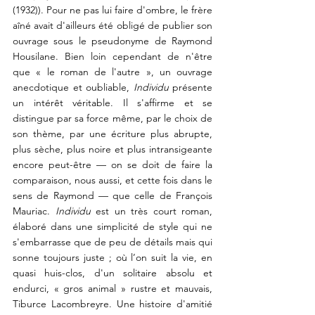
(1932)). Pour ne pas lui faire d'ombre, le frère 
aîné avait d'ailleurs été obligé de publier son 
ouvrage sous le pseudonyme de Raymond 
Housilane. Bien loin cependant de n'être 
que « le roman de l'autre », un ouvrage 
anecdotique et oubliable, 
Individu
 présente 
un intérêt véritable. Il s'affirme et se 
distingue par sa force même, par le choix de 
son thème, par une écriture plus abrupte, 
plus sèche, plus noire et plus intransigeante 
encore peut-être — on se doit de faire la 
comparaison, nous aussi, et cette fois dans le 
sens de Raymond — que celle de François 
Mauriac. 
Individu
 est un très court roman, 
élaboré dans une simplicité de style qui ne 
s'embarrasse que de peu de détails mais qui 
sonne toujours juste ; où l’on suit la vie, en 
quasi huis-clos, d'un solitaire absolu et 
endurci, « gros animal » rustre et mauvais, 
Tiburce Lacombreyre. Une histoire d'amitié 