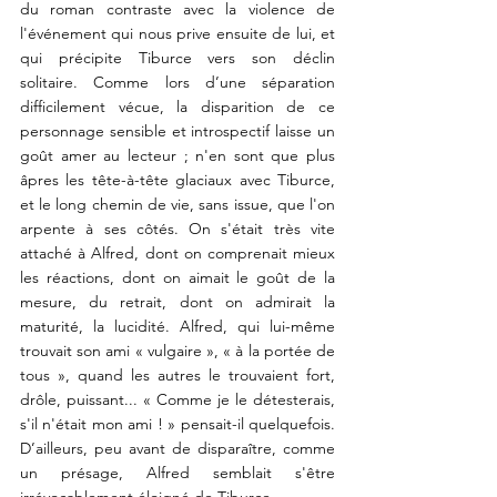
du roman contraste avec la violence de 
l'événement qui nous prive ensuite de lui, et 
qui précipite Tiburce vers son déclin 
solitaire. Comme lors d’une séparation 
difficilement vécue, la disparition de ce 
personnage sensible et introspectif laisse un 
goût amer au lecteur ; n'en sont que plus 
âpres les tête-à-tête glaciaux avec Tiburce, 
et le long chemin de vie, sans issue, que l'on 
arpente à ses côtés. On s'était très vite 
attaché à Alfred, dont on comprenait mieux 
les réactions, dont on aimait le goût de la 
mesure, du retrait, dont on admirait la 
maturité, la lucidité. Alfred, qui lui-même 
trouvait son ami « vulgaire », « à la portée de 
tous », quand les autres le trouvaient fort, 
drôle, puissant... « Comme je le détesterais, 
s'il n'était mon ami ! » pensait-il quelquefois. 
D’ailleurs, peu avant de disparaître, comme 
un présage, Alfred semblait s'être 