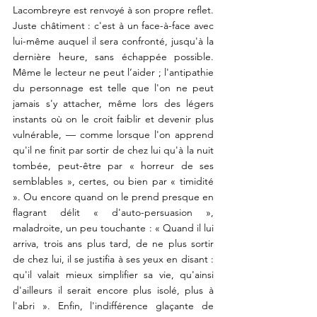
Lacombreyre est renvoyé à son propre reflet. 
Juste châtiment : c'est à un face-à-face avec 
lui-même auquel il sera confronté, jusqu'à la 
dernière heure, sans échappée possible. 
Même le lecteur ne peut l’aider ; l'antipathie 
du personnage est telle que l'on ne peut 
jamais s'y attacher, même lors des légers 
instants où on le croit faiblir et devenir plus 
vulnérable, — comme lorsque l'on apprend 
qu'il ne finit par sortir de chez lui qu'à la nuit 
tombée, peut-être par « horreur de ses 
semblables », certes, ou bien par « timidité 
». Ou encore quand on le prend presque en 
flagrant délit « d'auto-persuasion », 
maladroite, un peu touchante : « Quand il lui 
arriva, trois ans plus tard, de ne plus sortir 
de chez lui, il se justifia à ses yeux en disant : 
qu'il valait mieux simplifier sa vie, qu'ainsi 
d'ailleurs il serait encore plus isolé, plus à 
l'abri ». Enfin, l'indifférence glaçante de 