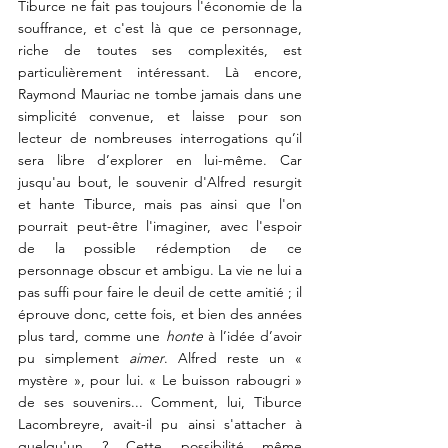
Tiburce ne fait pas toujours l'économie de la 
souffrance, et c'est là que ce personnage, 
riche de toutes ses complexités, est 
particulièrement intéressant. Là encore, 
Raymond Mauriac ne tombe jamais dans une 
simplicité convenue, et laisse pour son 
lecteur de nombreuses interrogations qu’il 
sera libre d’explorer en lui-même. Car 
jusqu'au bout, le souvenir d'Alfred resurgit 
et hante Tiburce, mais pas ainsi que l'on 
pourrait peut-être l'imaginer, avec l'espoir 
de la possible rédemption de ce 
personnage obscur et ambigu. La vie ne lui a 
pas suffi pour faire le deuil de cette amitié ; il 
éprouve donc, cette fois, et bien des années 
plus tard, comme une 
honte
 à l’idée d’avoir 
pu simplement 
aimer
. Alfred reste un « 
mystère », pour lui. « Le buisson rabougri » 
de ses souvenirs... Comment, lui, Tiburce 
Lacombreyre, avait-il pu ainsi s'attacher à 
quelqu'un ? Cette possibilité même 