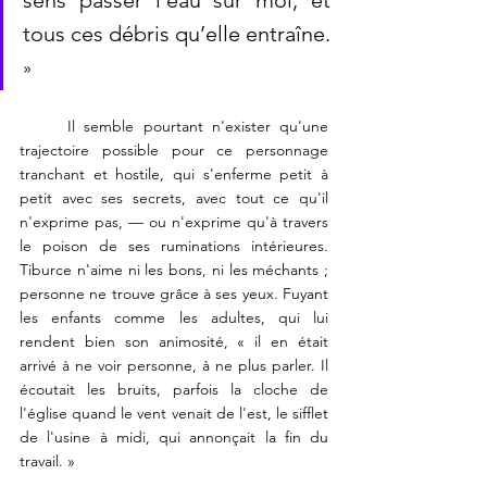
sens passer l’eau sur moi, et 
tous ces débris qu’elle entraîne. 
»
	Il semble pourtant n'exister qu'une 
trajectoire possible pour ce personnage 
tranchant et hostile, qui s'enferme petit à 
petit avec ses secrets, avec tout ce qu'il 
n'exprime pas, — ou n'exprime qu'à travers 
le poison de ses ruminations intérieures. 
Tiburce n'aime ni les bons, ni les méchants ; 
personne ne trouve grâce à ses yeux. Fuyant 
les enfants comme les adultes, qui lui 
rendent bien son animosité, « il en était 
arrivé à ne voir personne, à ne plus parler. Il 
écoutait les bruits, parfois la cloche de 
l'église quand le vent venait de l'est, le sifflet 
de l'usine à midi, qui annonçait la fin du 
travail. »