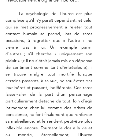
irrévocablement éloigné de Tiburce…
La psychologie de Tiburce est plus 
complexe qu'il n'y paraît cependant, et celui 
qui se met progressivement à rejeter tout 
contact humain se prend, lors de rares 
occasions, à regretter que « l'autre » ne 
vienne pas à lui. Un exemple parmi 
d'autres ; s'il cherche « uniquement son 
plaisir » (« il ne s'était jamais mis en dépense 
de sentiment comme tant d'imbéciles »), il 
se trouve malgré tout mortifié lorsque 
certains passants, à sa vue, ne soulèvent pas 
leur béret et passent, indifférents. Ces rares 
laisser-aller de la part d'un personnage 
particulièrement détaché de tout, loin d'agir 
intimement chez lui comme des prises de 
conscience, ne font finalement que renforcer 
sa malveillance, et le rendent peut-être plus 
inflexible encore. Tournant le dos à la vie et 
au monde, éternellement, Tiburce 