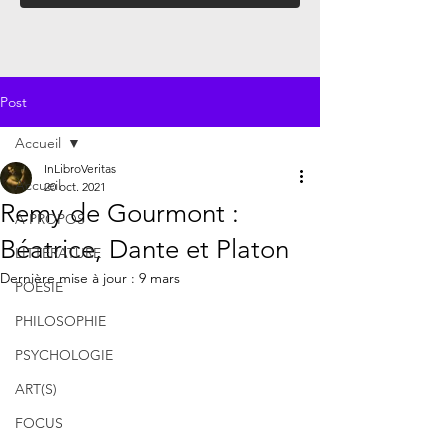
Post
Accueil
InLibroVeritas
Accueil
20 oct. 2021
Remy de Gourmont :
À PROPOS
Béatrice, Dante et Platon
LITTÉRATURE
Dernière mise à jour :
9 mars
POÉSIE
PHILOSOPHIE
PSYCHOLOGIE
ART(S)
FOCUS