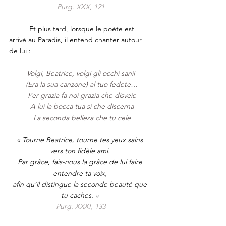
Purg. XXX, 121
	Et plus tard, lorsque le poète est 
arrivé au Paradis, il entend chanter autour 
de lui : 
Volgi, Beatrice, volgi gli occhi sanii
 (Era la sua canzone) al tuo fedete…
 Per grazia fa noi grazia che disveie
 A lui la bocca tua si che discerna
 La seconda belleza che tu cele
« Tourne Beatrice, tourne tes yeux sains 
vers ton fidèle ami. 
Par grâce, fais-nous la grâce de lui faire 
entendre ta voix, 
afin qu’il distingue la seconde beauté que 
tu caches. » 
Purg. XXXI, 133