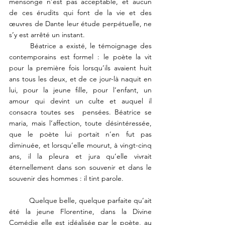
mensonge n’est pas acceptable, et aucun 
de ces érudits qui font de la vie et des 
œuvres de Dante leur étude perpétuelle, ne 
s’y est arrêté un instant. 
	Béatrice a existé, le témoignage des 
contemporains est formel : le poète la vit 
pour la première fois lorsqu’ils avaient huit 
ans tous les deux, et de ce jour-là naquit en 
lui, pour la jeune fille, pour l’enfant, un 
amour qui devint un culte et auquel il 
consacra toutes ses  pensées. Béatrice se 
maria, mais l’affection, toute désintéressée, 
que le poète lui portait n’en fut pas 
diminuée, et lorsqu’elle mourut, à vingt-cinq 
ans, il la pleura et jura qu’elle vivrait 
éternellement dans son souvenir et dans le 
souvenir des hommes : il tint parole.
	Quelque belle, quelque parfaite qu’ait 
été la jeune Florentine, dans la Divine 
Comédie elle est idéalisée par le poète, au 