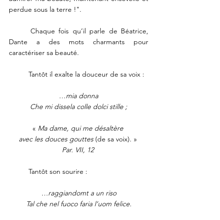
perdue sous la terre !". 
	Chaque fois qu’il parle de Béatrice, 
Dante a des mots charmants pour 
caractériser sa beauté.
	Tantôt il exalte la douceur de sa voix :
…
mia donna
Che mi dissela colle dolci stille ;
« 
Ma dame, qui me désaltère 
avec les douces gouttes
 (de sa voix). » 
Par. VII, 12 
	Tantôt son sourire : 
…raggiandomt a un riso
Tal che nel fuoco faria l’uom felice.