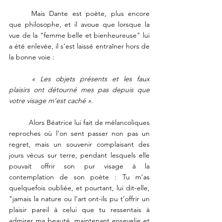
	Mais Dante est poète, plus encore 
que philosophe, et il avoue que lorsque la 
vue de la "femme belle et bienheureuse" lui 
a été enlevée, il s’est laissé entraîner hors de 
la bonne voie : 
	« Les objets présents et les faux 
plaisirs ont détourné mes pas depuis que 
votre visage m’est caché ». 
	Alors Béatrice lui fait de mélancoliques 
reproches où l’on sent passer non pas un 
regret, mais un souvenir complaisant des 
jours vécus sur terre, pendant lesquels elle 
pouvait offrir son pur visage à la 
contemplation de son poète : Tu m’as 
quelquefois oubliée, et pourtant, lui dit-elle, 
"jamais la nature ou l’art ont-ils pu t’offrir un 
plaisir pareil à celui que tu ressentais à 
admirer ma beauté, maintenant ensevelie et 