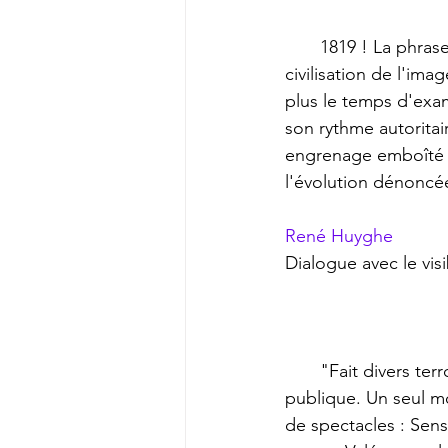
       1819 ! La phrase resta inaperçue. Elle s'éclaire maintenant d'un jour brutal. La 
civilisation de l'im
plus le temps d'exam
son rythme autoritai
engrenage emboîté s
l'évolution dénoncée
René Huyghe
Dialogue avec le visi
       "Fait divers terrorisant et "sex-appeal" sont devenus les deux ressorts de l'attention 
publique. Un seul mo
de spectacles : Sens