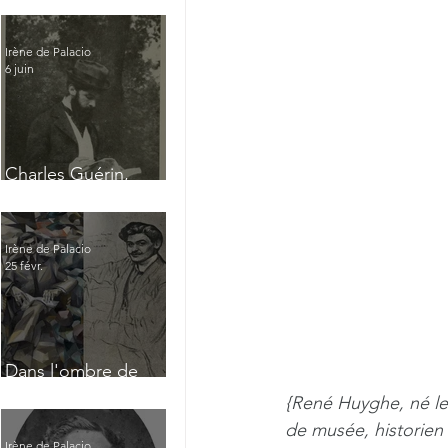
Irène de Palacio
6 juin
Charles Guérin,
homme intérieur
Irène de Palacio
25 févr.
Dans l'ombre de
Jacques Nayral
{René Huyghe, né le 
de musée, historien 
Irène de Palacio