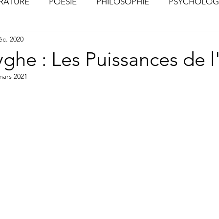
ÉRATURE
POÉSIE
PHILOSOPHIE
PSYCHOLOG
éc. 2020
S
CHOSES VUES (Photographies)
ghe : Les Puissances de 
mars 2021