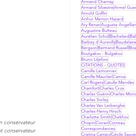
Armand Charnay
Armand Silvestre
Armel Gue
Arnold Goffin
Arthur Merton Hazard
Ary Renan
Auguste Angellier
Augustine Bulteau
Aurélien Scholl
Bachelard
Bal
Barbey d'Aurevilly
Baudelair
Bergson
Bertrand Russell
Bo
Boulgakov - Bulgakov
Bruno Liljefors
CITATIONS - QUOTES
Camille Lemonnier
Camille Mauclair
Camus
Carl Rogers
Catulle Mendès
Chamfort
Charles Cros
Charles Guérin
Charles Mori
Charles Sorley
Charles Van Lerberghe
Charles-Henry Hirsch
Charlotte Smith
Chekhov
un conservateur 
Chopin
Cioran
Cocteau
Correspondances
nt conservateur 
Cristina Campo
Cécile Sauv