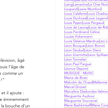
Laing
Lamartine
Le Chat Noir
Leopardi
Lewis Mumford
Louis Calaferte
Louis Chadou
Louis Duchosal
Louis Legend
Louis Payen
Louis Pergaud
Louis de Launay
Louis de Ro
Louis-Ferdinand Céline
Louise Ackermann
Lucie Delarue-Mardrus
Léo La
Léon Bocquet
Léon Bonvin
Léon Deubel
Léon Dierx
Léon Lhermitte
Léon Spilliae
Léon Tonnelier
Léon-Paul Fargue
puis l'âge de 
Léonce Depont
is comme un 
MUSIQUE - MUSIC
Maine de Biran
 !"
Malcolm de Chazal
Mallarmé
Marcel Droüet
Marceline Desbordes-Valmo
, et il ajoute : 
Marguerite Audoux
lure éminemment 
Marguerite Yourcenar
Marie Bashkirtseff
Marie Corel
ns la bouche d'un 