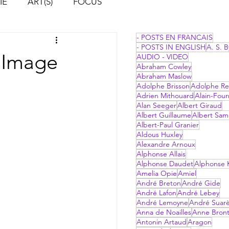
IE
ART(S)
FOCUS
- POSTS EN FRANCAIS
- POSTS IN ENGLISH
A. S. B
l'Image
AUDIO - VIDEO
Abraham Cowley
Abraham Maslow
Adolphe Brisson
Adolphe Re
Adrien Mithouard
Alain-Four
Alan Seeger
Albert Giraud
Albert Guillaume
Albert Sam
Albert-Paul Granier
Aldous Huxley
Alexandre Arnoux
Alphonse Allais
Alphonse Daudet
Alphonse 
Amelia Opie
Amiel
André Breton
André Gide
André Lafon
André Lebey
André Lemoyne
André Suar
Anna de Noailles
Anne Bron
Antonin Artaud
Aragon