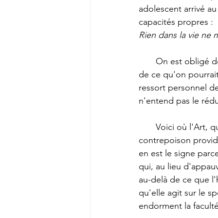
adolescent arrivé au
capacités propres : 
Rien dans la vie ne m
       On est obligé de penser que cet exercice constant de la passivité, entraîné par l'abus 
de ce qu'on pourrait
ressort personnel de
n'entend pas le réd
       Voici où l'Art, qui use du même moyen fondamental, l'image, agit comme un 
contrepoison provident
en est le signe parce
qui, au lieu d'appauv
au-delà de ce que l
qu'elle agit sur le s
endorment la faculté 