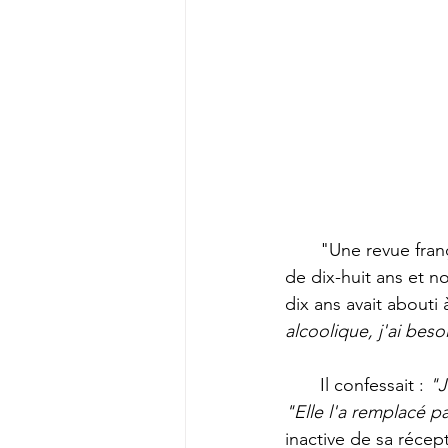
       "Une revue française a eu l'idée d'interviewer un jeune fanatique de la télévision, âgé 
de dix-huit ans et n
dix ans avait abouti 
alcoolique, j'ai bes
       Il confessait : 
"J
"Elle l'a remplacé pa
inactive de sa récept