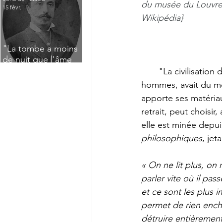
du musée du Louvre,
15 févr.
Wikipédia
}
"La tombe a moins
de nuit que l'âme
n'a de jour" : Deux
       "La civilisation du livre, si elle avait systématisé les moyens d'échange entre les 
saisissants poèmes
hommes, avait du moin
de deuil de Raoul
apporte ses matériau
Lafagette (1892)
retrait, peut choisir
elle est minée depui
philosophiques
, jet
« On ne lit plus, on n
parler vite où il pas
et ce sont les plus
permet de rien enchaî
détruire entièrement