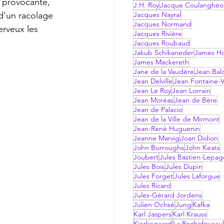
, provocante, 
J.H. Roy
Jacque Coulanghéo
d'un racolage 
Jacques Nayral
Jacques Normand
erveux les 
Jacques Rivière
Jacques Roubaud
Jakub Schikaneder
James Hol
James Mackereth
Jane de la Vaudère
Jean Bal
Jean Delville
Jean Fontaine-V
Jean Le Roy
Jean Lorrain
Jean Moréas
Jean de Bère
Jean de Palacio
Jean de la Ville de Mirmont
Jean-René Huguenin
Jeanne Marvig
Joan Didion
John Burroughs
John Keats
Joubert
Jules Bastien-Lepag
Jules Bois
Jules Dupin
Jules Forget
Jules Laforgue
Jules Ricard
Jules-Gérard Jordens
Julien Ochsé
Jung
Kafka
Karl Jaspers
Karl Krauss
Kierkegaard
La Rochefoucau