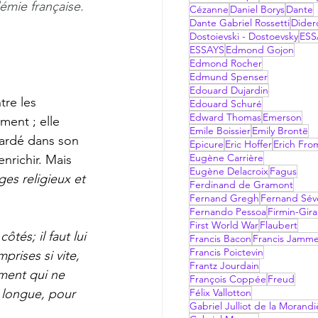
mie française. 
Cézanne
Daniel Borys
Dante
Dante Gabriel Rossetti
Dider
Dostoievski - Dostoevsky
ESS
ESSAYS
Edmond Gojon
Edmond Rocher
Edmund Spenser
Edouard Dujardin
Edouard Schuré
Edward Thomas
Emerson
ment ; elle 
Emile Boissier
Emily Brontë
gardé dans son 
Epicure
Eric Hoffer
Erich Fr
Eugène Carrière
nrichir. Mais 
Eugène Delacroix
Fagus
es religieux et 
Ferdinand de Gramont
Fernand Gregh
Fernand Sév
Fernando Pessoa
Firmin-Gir
First World War
Flaubert
ôtés; il faut lui 
Francis Bacon
Francis Jamm
Francis Poictevin
prises si vite, 
Frantz Jourdain
ment qui ne 
François Coppée
Freud
a longue, pour 
Félix Vallotton
Gabriel Julliot de la Morandi