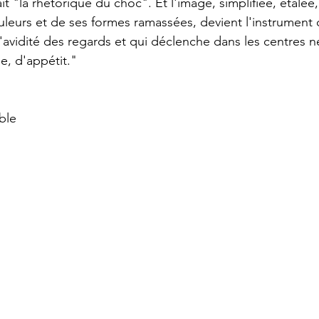
it "la rhétorique du choc". Et l'image, simplifiée, étalée
uleurs et de ses formes ramassées, devient l'instrument 
l'avidité des regards et qui déclenche dans les centres n
e, d'appétit."
ble