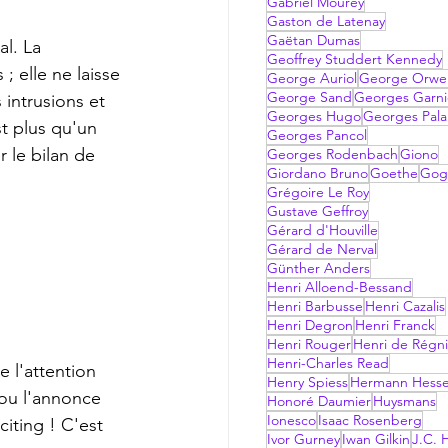
Gabriel Mourey
Gaston de Latenay
Gaëtan Dumas
Geoffrey Studdert Kennedy
 elle ne laisse 
George Auriol
George Orwel
George Sand
Georges Garni
 intrusions et 
Georges Hugo
Georges Pala
t plus qu'un 
Georges Pancol
 le bilan de 
Georges Rodenbach
Giono
Giordano Bruno
Goethe
Gog
Grégoire Le Roy
Gustave Geffroy
Gérard d'Houville
Gérard de Nerval
Günther Anders
Henri Alloend-Bessand
Henri Barbusse
Henri Cazalis
Henri Degron
Henri Franck
Henri Rouger
Henri de Régni
Henri-Charles Read
Henry Spiess
Hermann Hess
 ou l'annonce 
Honoré Daumier
Huysmans
Ionesco
Isaac Rosenberg
iting ! C'est 
Ivor Gurney
Iwan Gilkin
J.C. H