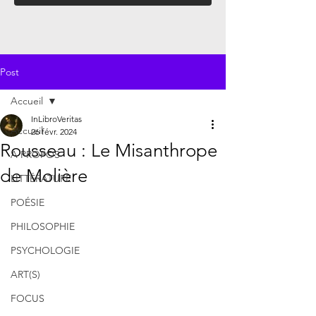
Post
Accueil
InLibroVeritas
Accueil
26 févr. 2024
Rousseau : Le Misanthrope
À PROPOS
de Molière
LITTÉRATURE
POÉSIE
PHILOSOPHIE
PSYCHOLOGIE
ART(S)
FOCUS