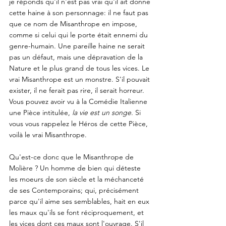
je réponds qu'il n'est pas vrai qu'il ait donne 
cette haine à son personnage: il ne faut pas 
que ce nom de Misanthrope en impose, 
comme si celui qui le porte était ennemi du 
genre-humain. Une pareille haine ne serait 
pas un défaut, mais une dépravation de la 
Nature et le plus grand de tous les vices. Le 
vrai Misanthrope est un monstre. S'il pouvait 
exister, il ne ferait pas rire, il serait horreur. 
Vous pouvez avoir vu à la Comédie Italienne 
une Pièce intitulée, 
la vie est un songe
. Si 
vous vous rappelez le Héros de cette Pièce, 
voilà le vrai Misanthrope. 
Qu'est-ce donc que le Misanthrope de 
Molière ? Un homme de bien qui déteste 
les moeurs de son siècle et la méchanceté 
de ses Contemporains; qui, précisément 
parce qu'il aime ses semblables, hait en eux 
les maux qu'ils se font réciproquement, et 
les vices dont ces maux sont l'ouvrage. S'il 