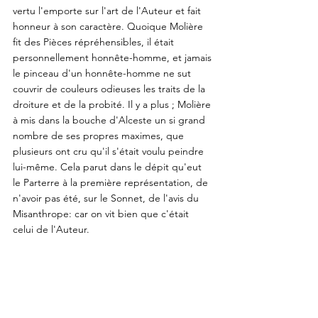
vertu l'emporte sur l'art de l'Auteur et fait 
honneur à son caractère. Quoique Molière 
fit des Pièces répréhensibles, il était 
personnellement honnête-homme, et jamais 
le pinceau d'un honnête-homme ne sut 
couvrir de couleurs odieuses les traits de la 
droiture et de la probité. Il y a plus ; Molière 
à mis dans la bouche d'Alceste un si grand 
nombre de ses propres maximes, que 
plusieurs ont cru qu'il s'était voulu peindre 
lui-même. Cela parut dans le dépit qu'eut 
le Parterre à la première représentation, de 
n'avoir pas été, sur le Sonnet, de l'avis du 
Misanthrope: car on vit bien que c'était 
celui de l'Auteur. 
Cependant ce caractère si vertueux est 
présenté comme ridicule; il l'est, en effet, à 
certains égards, et ce qui démontre que 
l'intention du Poète est bien de le rendre 