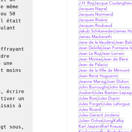
J.H. Roy
Jacque Coulanghéo
e même 
Jacques Nayral
ou 50 
Jacques Normand
Jacques Rivière
l était 
Jacques Roubaud
ulant 
Jakub Schikaneder
James Hol
James Mackereth
Jane de la Vaudère
Jean Bal
Jean Delville
Jean Fontaine-V
Jean Le Roy
Jean Lorrain
dre 
Jean Moréas
Jean de Bère
 une 
Jean de Palacio
t moins 
Jean de la Ville de Mirmont
Jean-René Huguenin
Jeanne Marvig
Joan Didion
John Burroughs
John Keats
Joubert
Jules Bastien-Lepag
Jules Bois
Jules Dupin
tiver un 
Jules Forget
Jules Laforgue
isais à 
Jules Ricard
Jules-Gérard Jordens
Julien Ochsé
Jung
Kafka
Karl Jaspers
Karl Krauss
Kierkegaard
La Rochefoucau