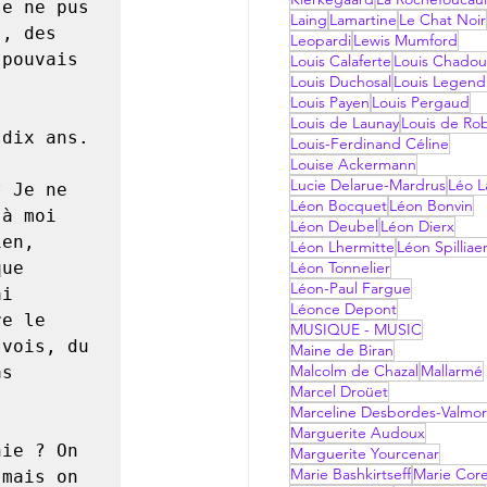
e ne pus 
Laing
Lamartine
Le Chat Noir
, des 
Leopardi
Lewis Mumford
pouvais 
Louis Calaferte
Louis Chadou
Louis Duchosal
Louis Legend
Louis Payen
Louis Pergaud
Louis de Launay
Louis de Ro
Louis-Ferdinand Céline
Louise Ackermann
Lucie Delarue-Mardrus
Léo La
Léon Bocquet
Léon Bonvin
à moi 
Léon Deubel
Léon Dierx
en, 
Léon Lhermitte
Léon Spilliae
ue 
Léon Tonnelier
Léon-Paul Fargue
i 
Léonce Depont
e le 
MUSIQUE - MUSIC
vois, du 
Maine de Biran
Malcolm de Chazal
Mallarmé
s 
Marcel Droüet
Marceline Desbordes-Valmo
Marguerite Audoux
Marguerite Yourcenar
Marie Bashkirtseff
Marie Corel
mais on 