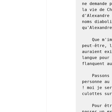
ne demande p
la vie de Ch
d'Alexandre 
noms diaboli
qu'Alexandre
	Que m'importe. Que sait-on si les latins ont existé ? C'est 
peut-être, l
auraient exi
langue pour 
flanquent au
	Passons au grec. Cette sale langue n'est parlée par personne; 
personne au 
! moi je ser
culottes sur
	Pour être décrotteur, gagner la place de décrotteur, il faut 
passer un ex