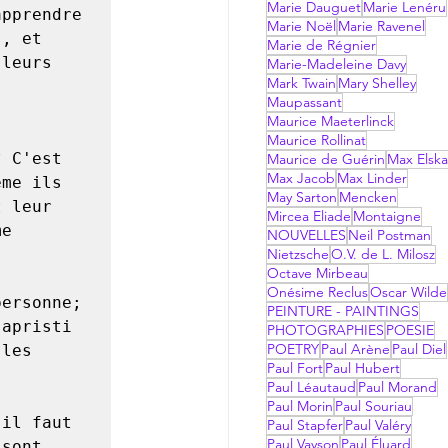
Marie Dauguet
Marie Lenéru
pprendre 
Marie Noël
Marie Ravenel
, et 
Marie de Régnier
leurs 
Marie-Madeleine Davy
Mark Twain
Mary Shelley
Maupassant
Maurice Maeterlinck
Maurice Rollinat
Maurice de Guérin
Max Elsk
Max Jacob
Max Linder
me ils 
May Sarton
Mencken
 leur 
Mircea Eliade
Montaigne
e 
NOUVELLES
Neil Postman
Nietzsche
O.V. de L. Milosz
Octave Mirbeau
Onésime Reclus
Oscar Wilde
PEINTURE - PAINTINGS
apristi 
PHOTOGRAPHIES
POESIE
POETRY
Paul Arène
Paul Diel
les 
Paul Fort
Paul Hubert
Paul Léautaud
Paul Morand
Paul Morin
Paul Souriau
Paul Stapfer
Paul Valéry
Paul Vayson
Paul Éluard
sont 