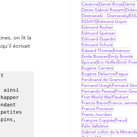
Cézanne
Daniel Borys
Dante
Dante Gabriel Rossetti
Dider
Dostoievski - Dostoevsky
ESS
ESSAYS
Edmond Gojon
Edmond Rocher
Edmund Spenser
Edouard Dujardin
Edouard Schuré
u'il écrivait 
Edward Thomas
Emerson
Emile Boissier
Emily Brontë
Epicure
Eric Hoffer
Erich Fr
Eugène Carrière
Eugène Delacroix
Fagus
t 
Ferdinand de Gramont
 
Fernand Gregh
Fernand Sév
 ainsi 
Fernando Pessoa
Firmin-Gir
First World War
Flaubert
happer 
Francis Bacon
Francis Jamm
ndant 
Francis Poictevin
petites 
Frantz Jourdain
pins, 
François Coppée
Freud
Félix Vallotton
Gabriel Julliot de la Morandi