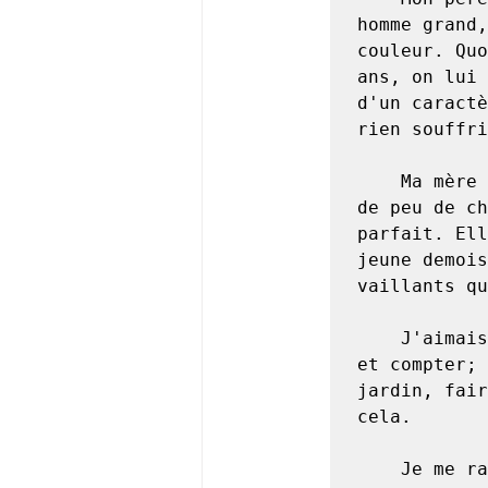
homme grand,
couleur. Quo
ans, on lui 
d'un caractè
rien souffri
	Ma mère était bien différente femme douce, calme, s'effrayant 
de peu de ch
parfait. Ell
jeune demois
vaillants qu
	J'aimais peu l'étude, c'est-à-dire d'apprendre à lire, écrire 
et compter; 
jardin, fair
cela.

	Je me rappelle qu'un jour mon père m'avait promis vingt sous, 