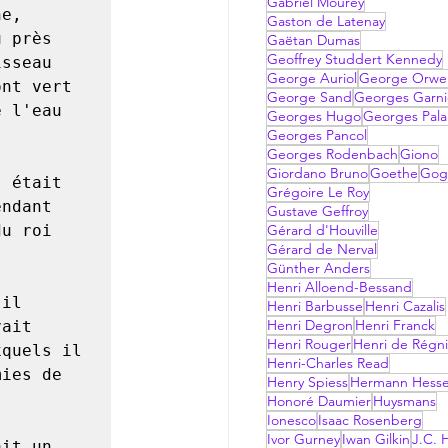
Gabriel Mourey
Gaston de Latenay
 près 
Gaëtan Dumas
Geoffrey Studdert Kennedy
sseau 
George Auriol
George Orwel
nt vert 
George Sand
Georges Garni
 l'eau 
Georges Hugo
Georges Pala
Georges Pancol
Georges Rodenbach
Giono
Giordano Bruno
Goethe
Gog
Grégoire Le Roy
ndant 
Gustave Geffroy
u roi 
Gérard d'Houville
Gérard de Nerval
Günther Anders
Henri Alloend-Bessand
Henri Barbusse
Henri Cazalis
Henri Degron
Henri Franck
ait 
Henri Rouger
Henri de Régni
quels il 
Henri-Charles Read
ies de 
Henry Spiess
Hermann Hess
Honoré Daumier
Huysmans
Ionesco
Isaac Rosenberg
Ivor Gurney
Iwan Gilkin
J.C. H