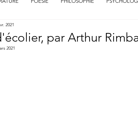
ÉRATURE
POÉSIE
PHILOSOPHIE
PSYCHOLOG
vr. 2021
S
CHOSES VUES (Photographies)
d'écolier, par Arthur Rimb
ars 2021