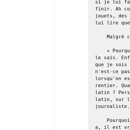
si je lui fa
finir. Ah co
jouets, des 
lui lire que
	Malgré cela, mon père me mit en classe dès que j'eus dix ans. 

	« Pourquoi me disais-je apprendre du grec, du latin ? Je ne 
le sais. Enf
que je sois 
n'est-ce pas
lorsqu'on es
rentier. Qua
latin ? Pers
latin, sur l
journaliste.

	Pourquoi apprendre et de l'histoire et de la géographie ? On 
a, il est vr