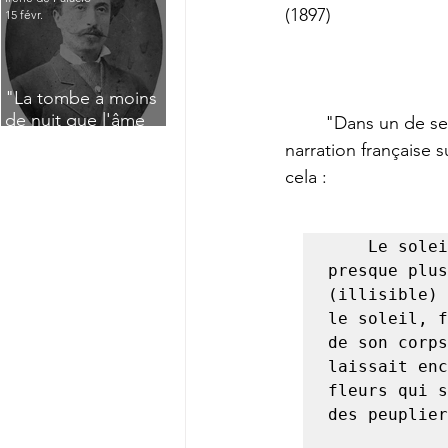
(1897)
15 févr.
"La tombe a moins
de nuit que l'âme
	"Dans un de ses cahiers d'écolier datant de 1862, parmi des versions latines, on lit la 
n'a de jour" : Deux
narration française s
saisissants poèmes
cela :
de deuil de Raoul
Lafagette (1892)
Le solei
presque plus
(illisible) 
le soleil, f
de son corps
laissait enc
fleurs qui s
des peuplier