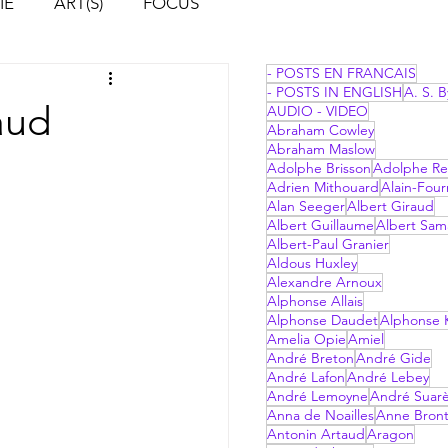
IE
ART(S)
FOCUS
- POSTS EN FRANCAIS
- POSTS IN ENGLISH
A. S. B
aud
AUDIO - VIDEO
Abraham Cowley
Abraham Maslow
Adolphe Brisson
Adolphe Re
Adrien Mithouard
Alain-Four
Alan Seeger
Albert Giraud
Albert Guillaume
Albert Sam
Albert-Paul Granier
Aldous Huxley
Alexandre Arnoux
Alphonse Allais
Alphonse Daudet
Alphonse 
Amelia Opie
Amiel
André Breton
André Gide
André Lafon
André Lebey
André Lemoyne
André Suar
Anna de Noailles
Anne Bron
Antonin Artaud
Aragon