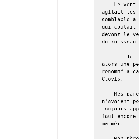
	Le vent rafraîchissant, c'est-à-dire une brise fraîche, 
agitait les 
semblable à 
qui coulait 
devant le ve
du ruisseau.

....	Je rêvai que j'étais né à Reims, l'an 1503. Reims était 
alors une pe
renommé à ca
Clovis.

	Mes parents étaient peu riches, mais très honnêtes ; il 
n'avaient po
toujours app
faut encore 
ma mère.

	Mon père était officier dans les armées du roi. C'était un 