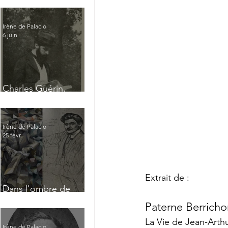
Irène de Palacio
6 juin
Charles Guérin,
homme intérieur
Irène de Palacio
25 févr.
Extrait de : 
Dans l'ombre de
Jacques Nayral
Paterne Berricho
La Vie de Jean-Arth
Irène de Palacio