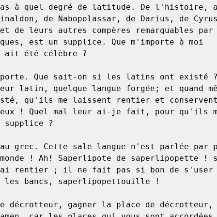
as à quel degré de latitude. De l'histoire, a
inaldon, de Nabopolassar, de Darius, de Cyrus
et de leurs autres compères remarquables par 
ques, est un supplice. Que m'importe à moi 
 ait été célèbre ?

eur latin, quelque langue forgée; et quand mê
sté, qu'ils me laissent rentier et conservent
eux ! Quel mal leur ai-je fait, pour qu'ils m
 supplice ?

monde ! Ah! Saperlipote de saperlipopette ! s
ai rentier ; il ne fait pas si bon de s'user 
 les bancs, saperlipopettouille !

amen, car les places qui vous sont accordées 