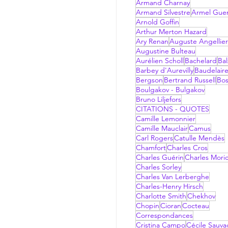
Armand Charnay
Armand Silvestre
Armel Gue
Arnold Goffin
Arthur Merton Hazard
Ary Renan
Auguste Angellier
Augustine Bulteau
Aurélien Scholl
Bachelard
Bal
Barbey d'Aurevilly
Baudelair
Bergson
Bertrand Russell
Bo
Boulgakov - Bulgakov
Bruno Liljefors
CITATIONS - QUOTES
Camille Lemonnier
Camille Mauclair
Camus
Carl Rogers
Catulle Mendès
Chamfort
Charles Cros
Charles Guérin
Charles Mori
Charles Sorley
Charles Van Lerberghe
Charles-Henry Hirsch
Charlotte Smith
Chekhov
Chopin
Cioran
Cocteau
Correspondances
Cristina Campo
Cécile Sauv