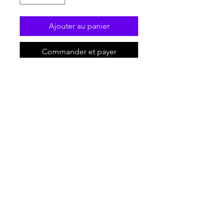
Ajouter au panier
Commander et payer
Carnet avec fermeture élastique
et ruban assortis.
Format A5.
96 feuilles, papier ligné
(60 g/m²).
Couverture "toucher doux".
Avec logo Anthologia et
citation d'André Suarès
, "Rien
ne nous sauve que la beauté".