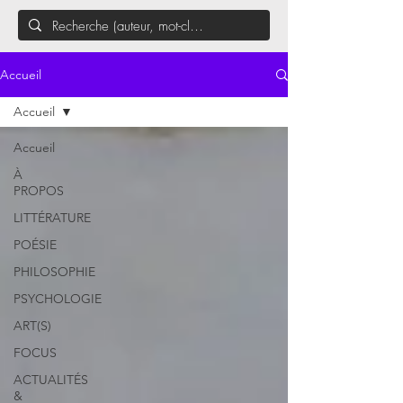
Accueil
Accueil
Accueil
À
PROPOS
LITTÉRATURE
POÉSIE
PHILOSOPHIE
PSYCHOLOGIE
ART(S)
FOCUS
ACTUALITÉS
&