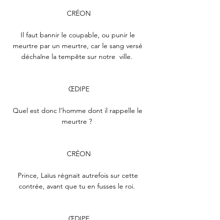
CRÉON
Il faut bannir le coupable, ou punir le 
meurtre par un meurtre, car le sang versé 
déchaîne la tempête sur notre  ville.  
ŒDIPE
Quel est donc l’homme dont il rappelle le 
meurtre ?  
CRÉON
Prince, Laïus régnait autrefois sur cette 
contrée, avant que tu en fusses le roi.  
ŒDIPE