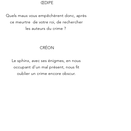
ŒDIPE
Quels maux vous empêchèrent donc, après 
ce meurtre  de votre roi, de rechercher 
les auteurs du crime ?  
CRÉON
Le sphinx, avec ses énigmes, en nous 
occupant d’un mal présent, nous fit 
oublier un crime encore obscur. 
ŒDIPE
Eh bien ! je remonterai à la source du fait, 
et le mettrai en lumière. Il est digne 
d’Apollon, 
il est digne de toi, d’avoir montré cette 