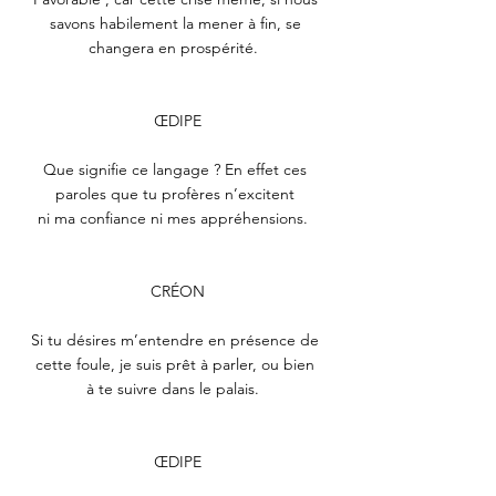
savons habilement la mener à fin, se 
changera en prospérité.  
ŒDIPE
Que signifie ce langage ? En effet ces 
paroles que tu profères n’excitent 
ni ma confiance ni mes appréhensions.  
CRÉON
Si tu désires m’entendre en présence de 
cette foule, je suis prêt à parler, ou bien 
à te suivre dans le palais.  
ŒDIPE