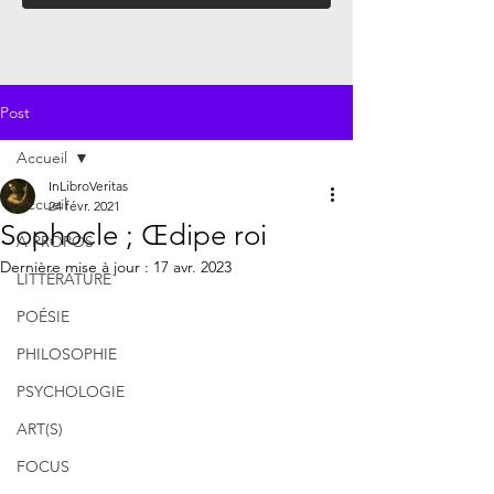
Post
Accueil
InLibroVeritas
Accueil
24 févr. 2021
Sophocle ; Œdipe roi
À PROPOS
Dernière mise à jour :
17 avr. 2023
LITTÉRATURE
POÉSIE
PHILOSOPHIE
PSYCHOLOGIE
ART(S)
FOCUS