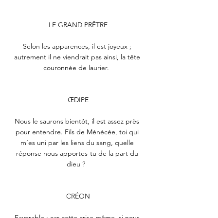
LE GRAND PRÊTRE
Selon les apparences, il est joyeux ; 
autrement il ne viendrait pas ainsi, la tête 
couronnée de laurier.  
ŒDIPE
Nous le saurons bientôt, il est assez près 
pour entendre. Fils de Ménécée, toi qui 
m’es uni par les liens du sang, quelle 
réponse nous apportes-tu de la part du 
dieu ?  
CRÉON
Favorable ; car cette crise même, si nous 