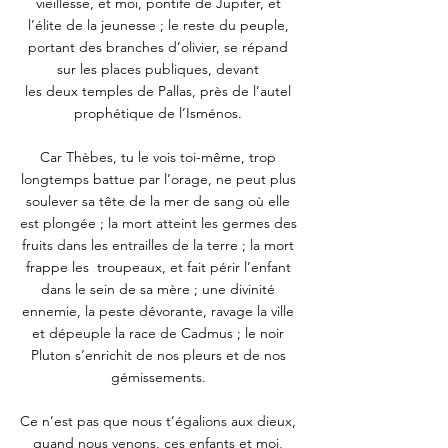
vieillesse, et moi, pontife de Jupiter, et 
l’élite de la jeunesse ; le reste du peuple, 
portant des branches d’olivier, se répand 
sur les places publiques, devant 
les deux temples de Pallas, près de l’autel 
prophétique de l’Isménos. 
Car Thèbes, tu le vois toi-même, trop 
longtemps battue par l’orage, ne peut plus 
soulever sa tête de la mer de sang où elle 
est plongée ; la mort atteint les germes des 
fruits dans les entrailles de la terre ; la mort 
frappe les  troupeaux, et fait périr l’enfant 
dans le sein de sa mère ; une divinité 
ennemie, la peste dévorante, ravage la ville 
et dépeuple la race de Cadmus ; le noir 
Pluton s’enrichit de nos pleurs et de nos 
gémissements. 
Ce n’est pas que nous t’égalions aux dieux, 
quand nous venons, ces enfants et moi, 