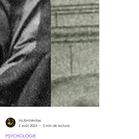
InLibroVeritas