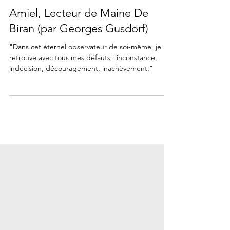
2 août 2023
5 min de lecture
PSYCHOLOGIE
Amiel, Lecteur de Maine De
Biran (par Georges Gusdorf)
"Dans cet éternel observateur de soi-même, je me
retrouve avec tous mes défauts : inconstance,
indécision, découragement, inachèvement."