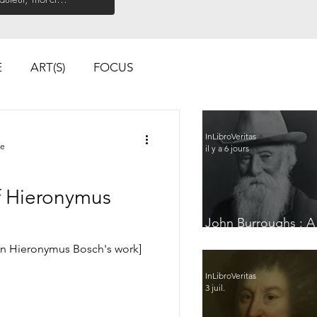
E
ART(S)
FOCUS
InLibroVeritas
re
il y a 6 jours
f Hieronymus
John Burroughs : A
Glimpse of France
on Hieronymus Bosch's work]
InLibroVeritas
3 juil.