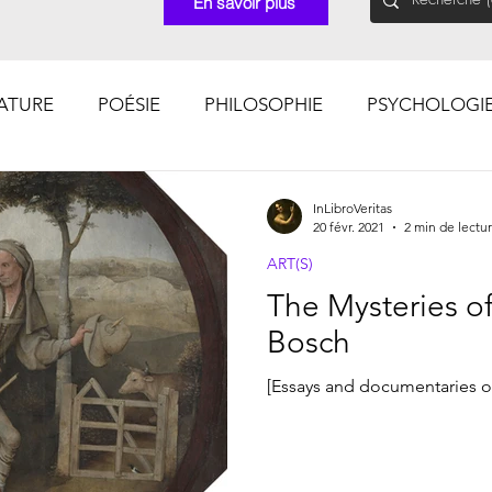
En savoir plus
RATURE
POÉSIE
PHILOSOPHIE
PSYCHOLOGI
CHOSES VUES (Photographies)
InLibroVeritas
20 févr. 2021
2 min de lectu
ART(S)
The Mysteries o
Bosch
[Essays and documentaries 