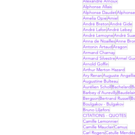
Alexandre Arnoux
Alphonse Allais
Alphonse Daudet
Alphonse
Amelia Opie
Amiel
André Breton
André Gide
André Lafon
André Lebey
André Lemoyne
André Sua
Anna de Noailles
Anne Bro
Antonin Artaud
Aragon
Armand Charnay
Armand Silvestre
Armel Gu
Arnold Goffin
Arthur Merton Hazard
Ary Renan
Auguste Angelli
Augustine Bulteau
Aurélien Scholl
Bachelard
B
Barbey d'Aurevilly
Baudelai
Bergson
Bertrand Russell
B
Boulgakov - Bulgakov
Bruno Liljefors
CITATIONS - QUOTES
Camille Lemonnier
Camille Mauclair
Camus
Carl Rogers
Catulle Mendè