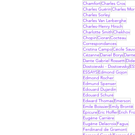
Chamfort
Charles Cros
Charles Guérin
Charles Mor
Charles Sorley
Charles Van Lerberghe
Charles-Henry Hirsch
Charlotte Smith
Chekhov
Chopin
Cioran
Cocteau
Correspondances
Cristina Campo
Cécile Sau
Cézanne
Daniel Borys
Dant
Dante Gabriel Rossetti
Dide
Dostoievski - Dostoevsky
ES
ESSAYS
Edmond Gojon
Edmond Rocher
Edmund Spenser
Edouard Dujardin
Edouard Schuré
Edward Thomas
Emerson
Emile Boissier
Emily Brontë
Epicure
Eric Hoffer
Erich F
Eugène Carrière
Eugène Delacroix
Fagus
Ferdinand de Gramont