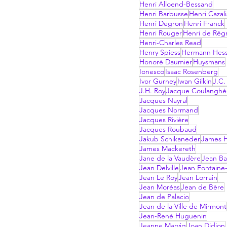
Henri Alloend-Bessand
Henri Barbusse
Henri Cazali
Henri Degron
Henri Franck
Henri Rouger
Henri de Rég
Henri-Charles Read
Henry Spiess
Hermann Hes
Honoré Daumier
Huysmans
Ionesco
Isaac Rosenberg
Ivor Gurney
Iwan Gilkin
J.C.
J.H. Roy
Jacque Coulanghé
Jacques Nayral
Jacques Normand
Jacques Rivière
Jacques Roubaud
Jakub Schikaneder
James H
James Mackereth
Jane de la Vaudère
Jean Ba
Jean Delville
Jean Fontaine-
Jean Le Roy
Jean Lorrain
Jean Moréas
Jean de Bère
Jean de Palacio
Jean de la Ville de Mirmont
Jean-René Huguenin
Jeanne Marvig
Joan Didion