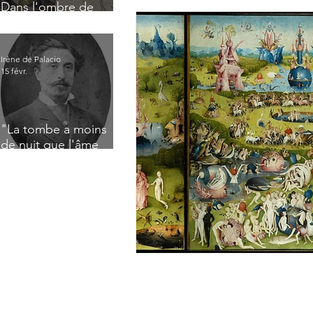
Dans l'ombre de
Jacques Nayral
Irène de Palacio
15 févr.
"La tombe a moins
de nuit que l'âme
n'a de jour" : Deux
saisissants poèmes
de deuil de Raoul
Lafagette (1892)