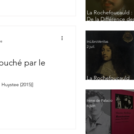
La Rochefoucauld :
De la Différence de
Esprits
re
InLibroVeritas
2 juil.
ouché par le
La Rochefoucauld
par lui-même
 Huystee (2015)]
Irène de Palacio
6 juin