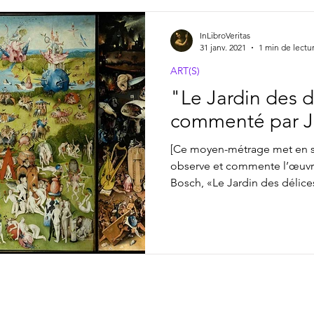
InLibroVeritas
31 janv. 2021
1 min de lectu
ART(S)
"Le Jardin des d
commenté par J
[Ce moyen-métrage met en s
observe et commente l’œuvr
Bosch, «Le Jardin des délices