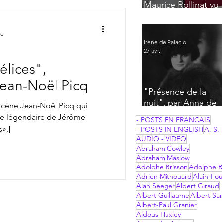
Maurice Rollinat vu
par Frantz Jourdain
re
Irène de Palacio
27 avr.
élices",
ean-Noël Picq
"Présence de la
nuit", par Anna de
cène Jean-Noël Picq qui
Noailles
e légendaire de Jérôme
- POSTS EN FRANCAIS
».]
- POSTS IN ENGLISH
A. S. 
AUDIO - VIDEO
Abraham Cowley
Abraham Maslow
Adolphe Brisson
Adolphe R
Adrien Mithouard
Alain-Fou
Alan Seeger
Albert Giraud
Albert Guillaume
Albert Sa
Albert-Paul Granier
Aldous Huxley