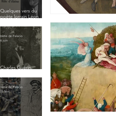
Quelques vers du
poète lorrain Léon
Tonnelier
Irène de Palacio
6 juin
Charles Guérin,
homme intérieur
Irène de Palacio
25 févr.