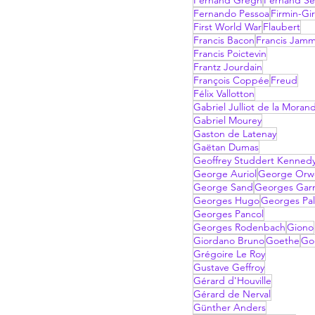
Fernand Gregh
Fernand Sé
Fernando Pessoa
Firmin-Gi
First World War
Flaubert
Francis Bacon
Francis Jam
Francis Poictevin
Frantz Jourdain
François Coppée
Freud
Félix Vallotton
Gabriel Julliot de la Moran
Gabriel Mourey
Gaston de Latenay
Gaëtan Dumas
Geoffrey Studdert Kenned
George Auriol
George Orwe
George Sand
Georges Garn
Georges Hugo
Georges Pal
Georges Pancol
Georges Rodenbach
Giono
Giordano Bruno
Goethe
Go
Grégoire Le Roy
Gustave Geffroy
Gérard d'Houville
Gérard de Nerval
Günther Anders