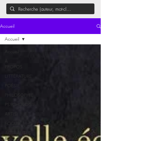
Accueil
Accueil
Accueil
À
PROPOS
LITTÉRATURE
POÉSIE
PHILOSOPHIE
PSYCHOLOGIE
ART(S)
FOCUS
ACTUALITÉS
&