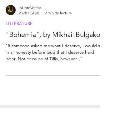
InLibroVeritas
28 déc. 2020
9 min de lecture
LITTÉRATURE
"Bohemia", by Mikhail Bulgakov
"If someone asked me what I deserve, I would say
in all honesty before God that I deserve hard
labor. Not because of Tiflis, however..."