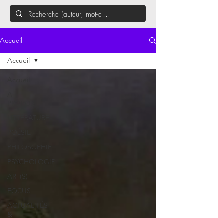
Accueil
Accueil
Accueil
À
PROPOS
LITTÉRATURE
POÉSIE
PHILOSOPHIE
PSYCHOLOGIE
ART(S)
FOCUS
ACTUALITÉS
&