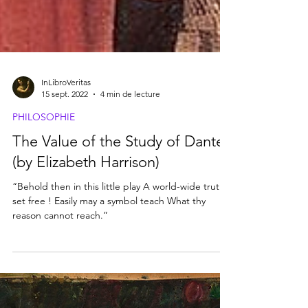
InLibroVeritas
15 sept. 2022
4 min de lecture
PHILOSOPHIE
The Value of the Study of Dante
(by Elizabeth Harrison)
“Behold then in this little play A world-wide truth
set free ! Easily may a symbol teach What thy
reason cannot reach.”