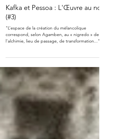
InLibroVeritas
2 janv. 2024
8 min de lecture
LITTÉRATURE
Kafka et Pessoa : L'Œuvre au noir
(#3)
"L’espace de la création du mélancolique
correspond, selon Agamben, au « nigredo » de
l’alchimie, lieu de passage, de transformation..."