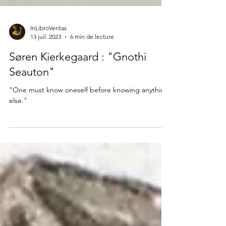
InLibroVeritas
13 juil. 2023
6 min de lecture
Søren Kierkegaard : "Gnothi
Seauton"
"One must know oneself before knowing anything
else."