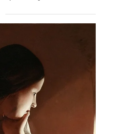
ART(S)
François-Marie Firmin-Girard,
peintre à succès au cours de la
seconde moitié du XIXème
siècle, récemment redécouvert
— Par Patrick Faucheur
Qui était François-Marie Firmin-Girard (1838-1921),
ce peintre quelque peu oublié qui suscite
aujourd'hui un regain d'intérêt ?