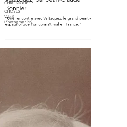
CHRONIQUES
Bonnier
CHOSES
VUES
"Une rencontre avec Velázquez, le grand peintre
(Photographies)
espagnol que l'on connaît mal en France."