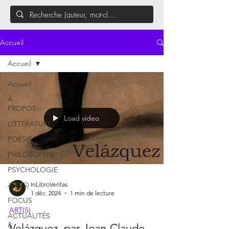
Accueil
Accueil
Accueil
À
PROPOS
Load video
LITTÉRATURE
POÉSIE
PHILOSOPHIE
PSYCHOLOGIE
ART(S)
InLibroVeritas
1 déc. 2024
1 min de lecture
FOCUS
ART(S)
ACTUALITÉS
&
Velázquez, par Jean-Claude