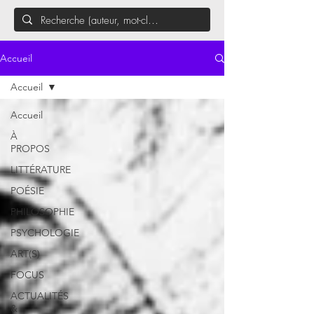
Accueil
Accueil
Accueil
À
PROPOS
LITTÉRATURE
POÉSIE
PHILOSOPHIE
PSYCHOLOGIE
ART(S)
FOCUS
ACTUALITÉS
&