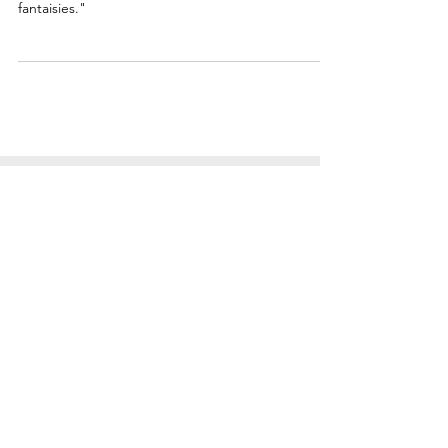
Henri Degron, "roi d'un pays très bleu de
fantaisies."