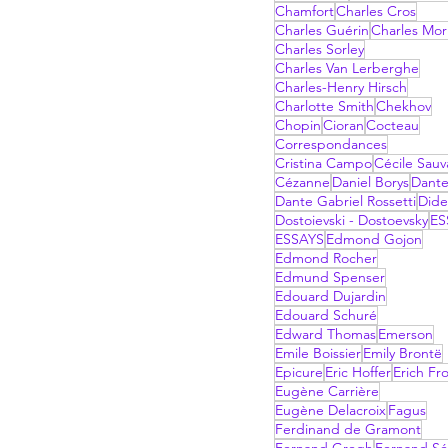
Chamfort
Charles Cros
Charles Guérin
Charles Mor
Charles Sorley
Charles Van Lerberghe
Charles-Henry Hirsch
Charlotte Smith
Chekhov
Chopin
Cioran
Cocteau
Correspondances
Cristina Campo
Cécile Sau
Cézanne
Daniel Borys
Dant
Dante Gabriel Rossetti
Dide
Dostoievski - Dostoevsky
ES
ESSAYS
Edmond Gojon
Edmond Rocher
Edmund Spenser
Edouard Dujardin
Edouard Schuré
Edward Thomas
Emerson
Emile Boissier
Emily Brontë
Epicure
Eric Hoffer
Erich F
Eugène Carrière
Eugène Delacroix
Fagus
Ferdinand de Gramont