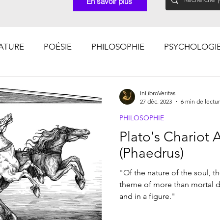
En savoir plus
RATURE
POÉSIE
PHILOSOPHIE
PSYCHOLOGI
CHOSES VUES (Photographies)
InLibroVeritas
27 déc. 2023
6 min de lectu
PHILOSOPHIE
Plato's Chariot 
(Phaedrus)
"Of the nature of the soul, t
theme of more than mortal di
and in a figure."