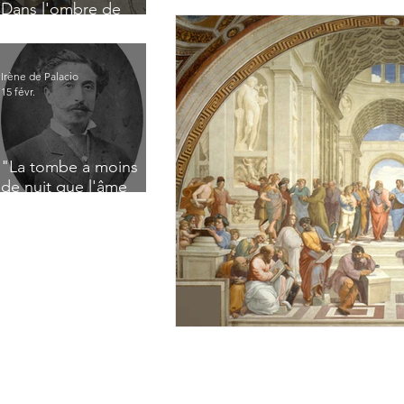
Dans l'ombre de
Jacques Nayral
Irène de Palacio
15 févr.
"La tombe a moins
de nuit que l'âme
n'a de jour" : Deux
saisissants poèmes
de deuil de Raoul
Lafagette (1892)