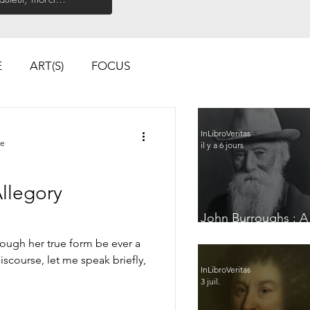
E
ART(S)
FOCUS
InLibroVeritas
re
il y a 6 jours
Allegory
John Burroughs : A
Glimpse of France
hough her true form be ever a
scourse, let me speak briefly,
InLibroVeritas
3 juil.