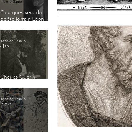
Quelques vers du
poète lorrain Léon
Tonnelier
Irène de Palacio
6 juin
Charles Guérin,
homme intérieur
Irène de Palacio
25 févr.