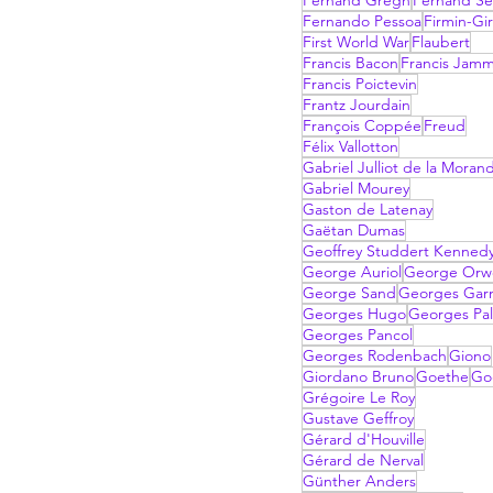
Fernand Gregh
Fernand Sé
Fernando Pessoa
Firmin-Gi
First World War
Flaubert
Francis Bacon
Francis Jam
Francis Poictevin
Frantz Jourdain
François Coppée
Freud
Félix Vallotton
Gabriel Julliot de la Moran
Gabriel Mourey
Gaston de Latenay
Gaëtan Dumas
Geoffrey Studdert Kenned
George Auriol
George Orwe
George Sand
Georges Garn
Georges Hugo
Georges Pal
Georges Pancol
Georges Rodenbach
Giono
Giordano Bruno
Goethe
Go
Grégoire Le Roy
Gustave Geffroy
Gérard d'Houville
Gérard de Nerval
Günther Anders