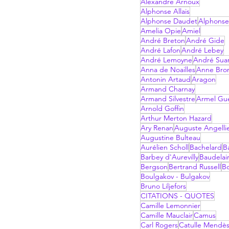
Alexandre Arnoux
Alphonse Allais
Alphonse Daudet
Alphonse
Amelia Opie
Amiel
André Breton
André Gide
André Lafon
André Lebey
André Lemoyne
André Sua
Anna de Noailles
Anne Bro
Antonin Artaud
Aragon
Armand Charnay
Armand Silvestre
Armel Gu
Arnold Goffin
Arthur Merton Hazard
Ary Renan
Auguste Angelli
Augustine Bulteau
Aurélien Scholl
Bachelard
B
Barbey d'Aurevilly
Baudelai
Bergson
Bertrand Russell
B
Boulgakov - Bulgakov
Bruno Liljefors
CITATIONS - QUOTES
Camille Lemonnier
Camille Mauclair
Camus
Carl Rogers
Catulle Mendè