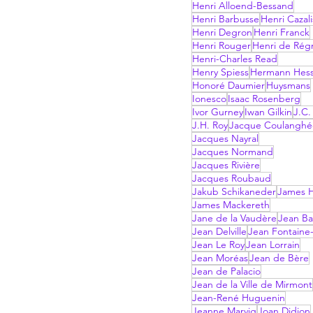
Henri Alloend-Bessand
Henri Barbusse
Henri Cazali
Henri Degron
Henri Franck
Henri Rouger
Henri de Rég
Henri-Charles Read
Henry Spiess
Hermann Hes
Honoré Daumier
Huysmans
Ionesco
Isaac Rosenberg
Ivor Gurney
Iwan Gilkin
J.C.
J.H. Roy
Jacque Coulanghé
Jacques Nayral
Jacques Normand
Jacques Rivière
Jacques Roubaud
Jakub Schikaneder
James H
James Mackereth
Jane de la Vaudère
Jean Ba
Jean Delville
Jean Fontaine-
Jean Le Roy
Jean Lorrain
Jean Moréas
Jean de Bère
Jean de Palacio
Jean de la Ville de Mirmont
Jean-René Huguenin
Jeanne Marvig
Joan Didion