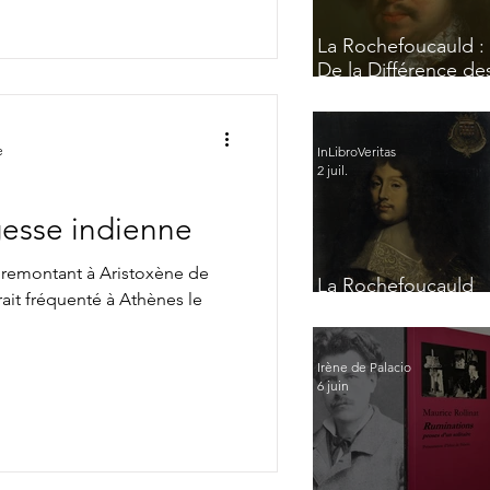
La Rochefoucauld :
De la Différence de
Esprits
e
InLibroVeritas
2 juil.
gesse indienne
e remontant à Aristoxène de
La Rochefoucauld
urait fréquenté à Athènes le
par lui-même
Irène de Palacio
6 juin