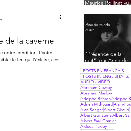
Maurice Rollinat vu
par Frantz Jourdain
re
Irène de Palacio
27 avr.
ie de la caverne
e notre condition. L’antre
"Présence de la
ble: le feu qui l’éclaire, c’est
nuit", par Anna de
Noailles
- POSTS EN FRANCAIS
- POSTS IN ENGLISH
A. S. 
AUDIO - VIDEO
Abraham Cowley
Abraham Maslow
Adolphe Brisson
Adolphe R
Adrien Mithouard
Alain-Fou
Alan Seeger
Albert Giraud
Albert Guillaume
Albert Sa
Albert-Paul Granier
Aldous Huxley