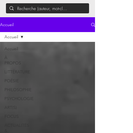
Accueil
Accueil
Accueil
À
PROPOS
LITTÉRATURE
POÉSIE
PHILOSOPHIE
PSYCHOLOGIE
ART(S)
FOCUS
ACTUALITÉS
&