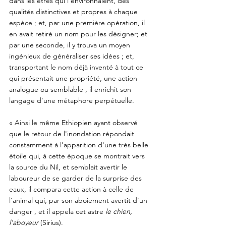
dans les êtres qui l'environnaient, des 
qualités distinctives et propres à chaque 
espèce ; et, par une première opération, il 
en avait retiré un nom pour les désigner; et 
par une seconde, il y trouva un moyen 
ingénieux de généraliser ses idées ; et, 
transportant le nom déjà inventé à tout ce 
qui présentait une propriété, une action 
analogue ou semblable , il enrichit son 
langage d'une métaphore perpétuelle. 
« Ainsi le même Ethiopien ayant observé 
que le retour de l'inondation répondait 
constamment à l'apparition d'une très belle 
étoile qui, à cette époque se montrait vers 
la source du Nil, et semblait avertir le 
laboureur de se garder de la surprise des 
eaux, il compara cette action à celle de 
l'animal qui, par son aboiement avertit d'un 
danger , et il appela cet astre 
le chien, 
l'aboyeur
 (Sirius).