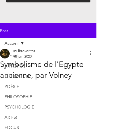
Post
Accueil
InLibroVeritas
Accueil
18 juil. 2023
Symbolisme de l'Egypte
À PROPOS
ancienne, par Volney
LITTÉRATURE
POÉSIE
PHILOSOPHIE
PSYCHOLOGIE
ART(S)
FOCUS