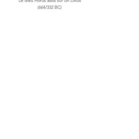
Le dieu Horus assis sur un Lotus
(664/332 
BC
)