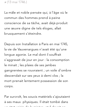
»
(13 mai 1746.)
La mâle et noble pensée qui, à l’âge où le 
commun des hommes prend à peine 
conscience de sa tâche, avait déjà produit 
une œuvre digne de tels éloges, allait 
brusquement s’éteindre.
Depuis son Installation à Paris en mai 1745, 
la vie de Vauvenargues n’avait été qu’une 
longue agonie. Le mal dont il souffrait 
s’aggravait de jour en jour : la consomption 
le minait ; les plaies de ses jambes 
gangrenées se rouvraient ; un voile d’ombre 
descendait sur ses yeux à demi clos ; la 
mort prenait lentement possession de son 
corps. 
Par surcroît, les soucis matériels s’ajoutaient 
à ses maux  physiques. Il était tombé dans 
un état voisin de la misère, et il devait en 