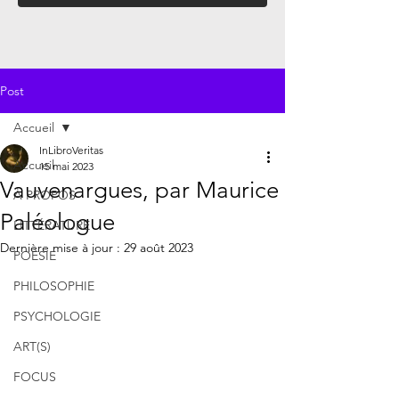
Post
Accueil
InLibroVeritas
Accueil
15 mai 2023
Vauvenargues, par Maurice
À PROPOS
Paléologue
LITTÉRATURE
Dernière mise à jour :
29 août 2023
POÉSIE
PHILOSOPHIE
PSYCHOLOGIE
ART(S)
FOCUS