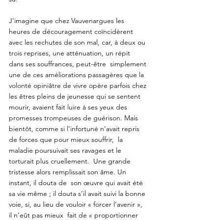
J’imagine que chez Vauvenargues les 
heures de découragement coïncidèrent 
avec les rechutes de son mal, car, à deux ou 
trois reprises, une atténuation, un répit 
dans ses souffrances, peut-être  simplement 
une de ces améliorations passagères que la 
volonté opiniâtre de vivre opère parfois chez 
les êtres pleins de jeunesse qui se sentent  
mourir, avaient fait luire à ses yeux des 
promesses trompeuses de guérison. Mais 
bientôt, comme si l’infortuné n’avait repris 
de forces que pour mieux souffrir,  la 
maladie poursuivait ses ravages et le 
torturait plus cruellement.  Une grande 
tristesse alors remplissait son âme. Un 
instant, il douta de  son œuvre qui avait été 
sa vie même ; il douta s’il avait suivi la bonne 
voie, si, au lieu de vouloir « forcer l’avenir », 
il n’eût pas mieux  fait de « proportionner 