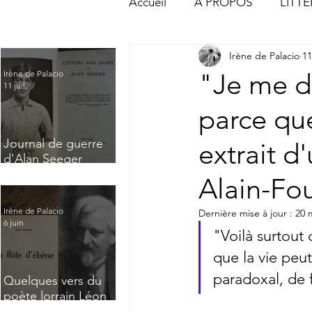
Accueil
À PROPOS
LITT
Irène de Palacio
11
ACTUALITÉS & CHRONIQUE
"Je me d
Irène de Palacio
11 juil.
parce qu
Journal de guerre
extrait d
d'Alan Seeger
(Extrait) : "A
Alain-Fou
desolate village of
northern France"
Irène de Palacio
Dernière mise à jour :
20 
6 juin
"Voilà surtout
que la vie peut
paradoxal, de 
Quelques vers du
poète lorrain Léon
Tonnelier