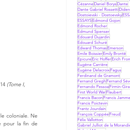
Cézanne
Daniel Borys
Dante
Dante Gabriel Rossetti
Dider
Dostoievski - Dostoevsky
ESS
ESSAYS
Edmond Gojon
Edmond Rocher
Edmund Spenser
Edouard Dujardin
Edouard Schuré
Edward Thomas
Emerson
Emile Boissier
Emily Brontë
Epicure
Eric Hoffer
Erich Fr
Eugène Carrière
Eugène Delacroix
Fagus
Ferdinand de Gramont
Fernand Gregh
Fernand Sév
914
 (Tome I, 
Fernando Pessoa
Firmin-Gir
First World War
Flaubert
Francis Bacon
Francis Jamm
Francis Poictevin
Frantz Jourdain
François Coppée
Freud
le coloniale. Ne 
Félix Vallotton
pour la fin de 
Gabriel Julliot de la Morandi