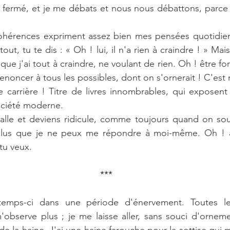
st fermé, et je me débats et nous nous débattons, parce
ohérences expriment assez bien mes pensées quotidien
tout, tu te dis : « Oh ! lui, il n'a rien à craindre ! » Mai
 que j'ai tout à craindre, ne voulant de rien. Oh ! être fo
renoncer à tous les possibles, dont on s'ornerait ! C'es
 carrière ! Titre de livres innombrables, qui exposent
ociété moderne.
lle et deviens ridicule, comme toujours quand on souff
plus que je ne peux me répondre à moi-même. Oh ! ap
 tu veux.
***
temps-ci dans une période d'énervement. Toutes le
bserve plus ; je me laisse aller, sans souci d'ornement