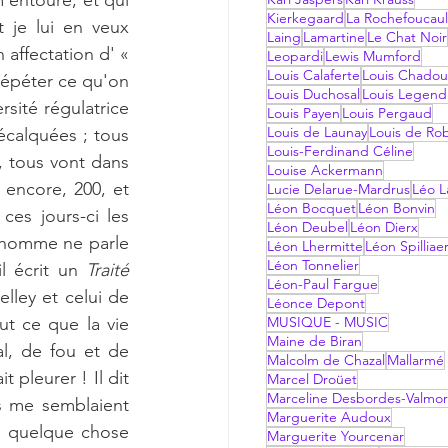
'entoure, et qui 
Kierkegaard
La Rochefoucau
t je lui en veux 
Laing
Lamartine
Le Chat Noir
 affectation d' « 
Leopardi
Lewis Mumford
Louis Calaferte
Louis Chadou
répéter ce qu'on 
Louis Duchosal
Louis Legend
rsité régulatrice 
Louis Payen
Louis Pergaud
Louis de Launay
Louis de Ro
calquées ; tous 
Louis-Ferdinand Céline
, tous vont dans 
Louise Ackermann
encore, 200, et 
Lucie Delarue-Mardrus
Léo La
Léon Bocquet
Léon Bonvin
vous encore, 5000 ! Il y a des moments où j'ai envie de mordre. J'ai lu ces jours-ci les 
Léon Deubel
Léon Dierx
t homme ne parle 
Léon Lhermitte
Léon Spilliae
Léon Tonnelier
il écrit un 
Traité 
Léon-Paul Fargue
lley et celui de 
Léonce Depont
t ce que la vie 
MUSIQUE - MUSIC
Maine de Biran
l, de fou et de 
Malcolm de Chazal
Mallarmé
 pleurer ! Il dit 
Marcel Droüet
Marceline Desbordes-Valmo
s me semblaient 
Marguerite Audoux
u quelque chose 
Marguerite Yourcenar