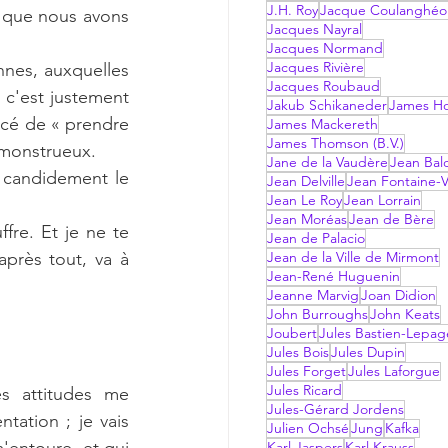
J.H. Roy
Jacque Coulanghéo
 que nous avons 
Jacques Nayral
Jacques Normand
Jacques Rivière
nes, auxquelles 
Jacques Roubaud
s c'est justement 
Jakub Schikaneder
James Hol
rcé de « prendre 
James Mackereth
James Thomson (B.V.)
t monstrueux.
Jane de la Vaudère
Jean Bal
 candidement le 
Jean Delville
Jean Fontaine-V
Jean Le Roy
Jean Lorrain
Jean Moréas
Jean de Bère
re. Et je ne te 
Jean de Palacio
rès tout, va à 
Jean de la Ville de Mirmont
Jean-René Huguenin
Jeanne Marvig
Joan Didion
John Burroughs
John Keats
Joubert
Jules Bastien-Lepag
Jules Bois
Jules Dupin
Jules Forget
Jules Laforgue
Jules Ricard
s attitudes me 
Jules-Gérard Jordens
ation ; je vais 
Julien Ochsé
Jung
Kafka
Karl Jaspers
Karl Krauss