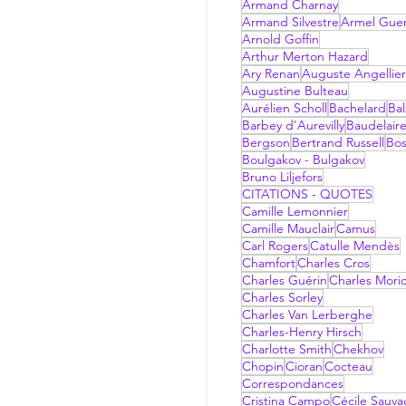
Armand Charnay
Armand Silvestre
Armel Gue
Arnold Goffin
Arthur Merton Hazard
Ary Renan
Auguste Angellier
Augustine Bulteau
Aurélien Scholl
Bachelard
Bal
Barbey d'Aurevilly
Baudelair
Bergson
Bertrand Russell
Bo
Boulgakov - Bulgakov
Bruno Liljefors
CITATIONS - QUOTES
Camille Lemonnier
Camille Mauclair
Camus
Carl Rogers
Catulle Mendès
Chamfort
Charles Cros
Charles Guérin
Charles Mori
Charles Sorley
Charles Van Lerberghe
Charles-Henry Hirsch
Charlotte Smith
Chekhov
Chopin
Cioran
Cocteau
Correspondances
Cristina Campo
Cécile Sauv