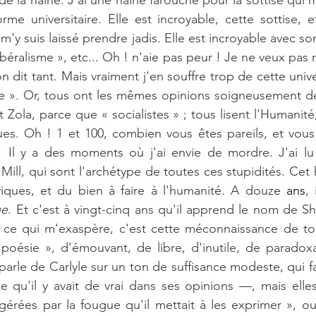
e la haine. J'ai une haine farouche pour la sottise qui m
orme universitaire. Elle est incroyable, cette sottise, e
m'y suis laissé prendre jadis. Elle est incroyable avec son
libéralisme », etc... Oh ! n'aie pas peur ! Je ne veux pas 
on dit tant. Mais vraiment j'en souffre trop de cette unive
use ». Or, tous ont les mêmes opinions soigneusement dé
 Zola, parce que « socialistes » ; tous lisent l'Humanité
ues. Oh ! 1 et 100, combien vous êtes pareils, et vous 
 Mill, qui sont l'archétype de toutes ces stupidités. Ce
iques, et du bien à faire à l'humanité. A douze 
ans
, 
ue
. Et c'est à vingt-cinq ans qu'il apprend le nom de She
t ce qui m'exaspère, c'est cette méconnaissance de tou
poésie », d'émouvant, de libre, d'inutile, de paradoxa
parle de Carlyle sur un ton de suffisance modeste, qui fait
ce qu'il y avait de vrai dans ses opinions —, mais elle
érées par la fougue qu'il mettait à les exprimer », o