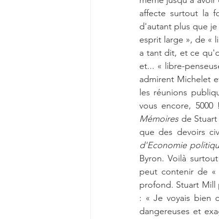
même jusqu'à avoir d
affecte surtout la f
d'autant plus que je 
esprit large », de « 
a tant dit, et ce qu'
et... « libre-pense
admirent Michelet et
les réunions publiq
Mémoires
 de Stuart
que des devoirs civ
d'Economie politiq
Byron. Voilà surtou
peut contenir de « 
profond. Stuart Mill 
: « Je voyais bien 
dangereuses et exag