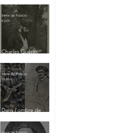
Irène de Palacio
6 juin
Charles Guérin,
homme intérieur
Irène de Palacio
25 févr.
Dans l'ombre de
Jacques Nayral
Irène de Palacio