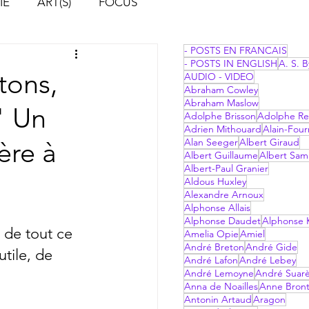
IE
ART(S)
FOCUS
- POSTS EN FRANCAIS
- POSTS IN ENGLISH
A. S. B
tons,
AUDIO - VIDEO
Abraham Cowley
Abraham Maslow
" Un
Adolphe Brisson
Adolphe Re
Adrien Mithouard
Alain-Four
ère à
Alan Seeger
Albert Giraud
Albert Guillaume
Albert Sam
Albert-Paul Granier
Aldous Huxley
Alexandre Arnoux
Alphonse Allais
Alphonse Daudet
Alphonse 
 de tout ce 
Amelia Opie
Amiel
André Breton
André Gide
tile, de 
André Lafon
André Lebey
André Lemoyne
André Suar
Anna de Noailles
Anne Bron
Antonin Artaud
Aragon