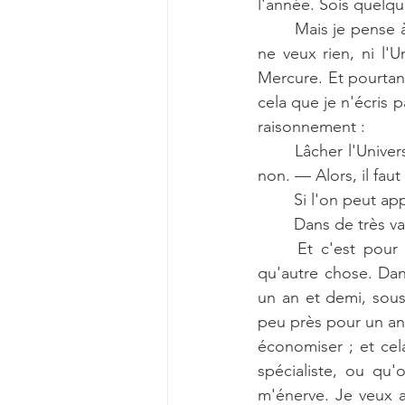
l'année. Sois quelqu
Mais je pense à 
ne veux rien, ni l'U
Mercure. Et pourtant
cela que je n'écris 
raisonnement :
Lâcher l'Univer
non. — Alors, il fau
Si l'on peut ap
Dans de très va
Et c'est pour 
qu'autre chose. Dan
un an et demi, sous
peu près pour un an. 
économiser ; et cel
spécialiste, ou qu'
m'énerve. Je veux al