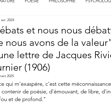
ÉRATURE
POÉSIE
PHILOSOPHIE
PSYCHOLOG
 avr. 2024
S
CHOSES VUES (Photographies)
ébats et nous nous débat
e nous avons de la valeur
'une lettre de Jacques Rivi
rnier (1906)
mars 2025
 ce qui m'exaspère, c'est cette méconnaissance
 contenir de poésie, d'émouvant, de libre, d'inu
fou et de profond."