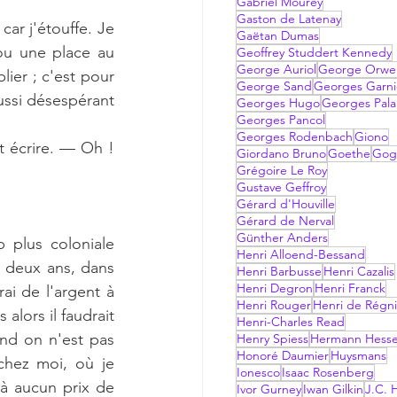
Gabriel Mourey
Gaston de Latenay
ar j'étouffe. Je 
Gaëtan Dumas
 ou une place au 
Geoffrey Studdert Kennedy
George Auriol
George Orwel
ier ; c'est pour 
George Sand
Georges Garni
ussi désespérant 
Georges Hugo
Georges Pala
Georges Pancol
Georges Rodenbach
Giono
 écrire. — Oh ! 
Giordano Bruno
Goethe
Gog
Grégoire Le Roy
Gustave Geffroy
Gérard d'Houville
Gérard de Nerval
Günther Anders
 plus coloniale 
Henri Alloend-Bessand
 deux ans, dans 
Henri Barbusse
Henri Cazalis
Henri Degron
Henri Franck
i de l'argent à 
Henri Rouger
Henri de Régni
lors il faudrait 
Henri-Charles Read
nd on n'est pas 
Henry Spiess
Hermann Hess
Honoré Daumier
Huysmans
chez moi, où je 
Ionesco
Isaac Rosenberg
à aucun prix de 
Ivor Gurney
Iwan Gilkin
J.C. H