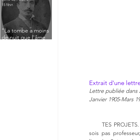
15 févr.
"La tombe a moins
de nuit que l'âme
n'a de jour" : Deux
saisissants poèmes
de deuil de Raoul
Lafagette (1892)
Extrait d'une lettr
Lettre publiée dans 
Janvier 1905-Mars 19
TES PROJETS. — 
sois pas professeu