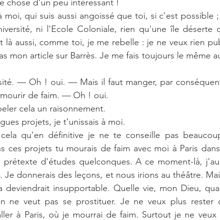
e chose d'un peu intéressant !
moi, qui suis aussi angoissé que toi, si c'est possible ; c
niversité, ni l'Ecole Coloniale, rien qu'une île déserte
 là aussi, comme toi, je me rebelle : je ne veux rien publ
pas mon article sur Barrès. Je me fais toujours le même a
sité. — Oh ! oui. — Mais il faut manger, par conséquent
t mourir de faim. — Oh ! oui.
peler cela un raisonnement.
gues projets, je t'unissais à moi.
cela qu'en définitive je ne te conseille pas beaucoup
s ces projets tu mourais de faim avec moi à Paris dans
 prétexte d'études quelconques. A ce moment-là, j'aura
Je donnerais des leçons, et nous irions au théâtre. Mais a
a deviendrait insupportable. Quelle vie, mon Dieu, qua
on ne veut pas se prostituer. Je ne veux plus rester 
ler à Paris, où je mourrai de faim. Surtout je ne veux 