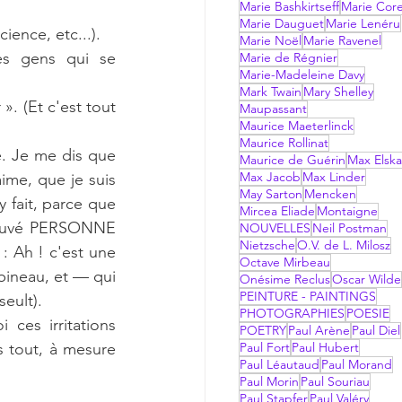
Marie Bashkirtseff
Marie Corel
Marie Dauguet
Marie Lenéru
cience, etc...).
Marie Noël
Marie Ravenel
s gens qui se 
Marie de Régnier
Marie-Madeleine Davy
Mark Twain
Mary Shelley
. (Et c'est tout 
Maupassant
Maurice Maeterlinck
Maurice Rollinat
. Je me dis que 
Maurice de Guérin
Max Elsk
Max Jacob
Max Linder
ime, que je suis 
May Sarton
Mencken
y fait, parce que 
Mircea Eliade
Montaigne
trouvé PERSONNE 
NOUVELLES
Neil Postman
Nietzsche
O.V. de L. Milosz
 : Ah ! c'est une 
Octave Mirbeau
ineau, et — qui 
Onésime Reclus
Oscar Wilde
PEINTURE - PAINTINGS
eult).
PHOTOGRAPHIES
POESIE
ces irritations 
POETRY
Paul Arène
Paul Diel
s tout, à mesure 
Paul Fort
Paul Hubert
Paul Léautaud
Paul Morand
Paul Morin
Paul Souriau
Paul Stapfer
Paul Valéry