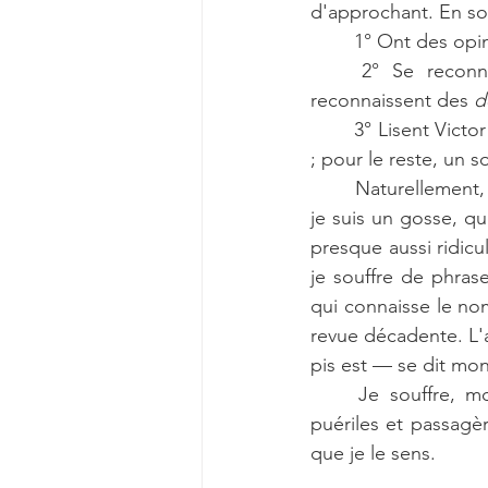
d'approchant. En so
1° Ont des opini
2° Se reconn
reconnaissent des 
d
3° Lisent Victo
; pour le reste, un s
Naturellement,
je suis un gosse, qu
presque aussi ridicul
je souffre de phrase
qui connaisse le no
revue décadente. L'
pis est — se dit mon
Je souffre, m
puériles et passagèr
que je le sens.