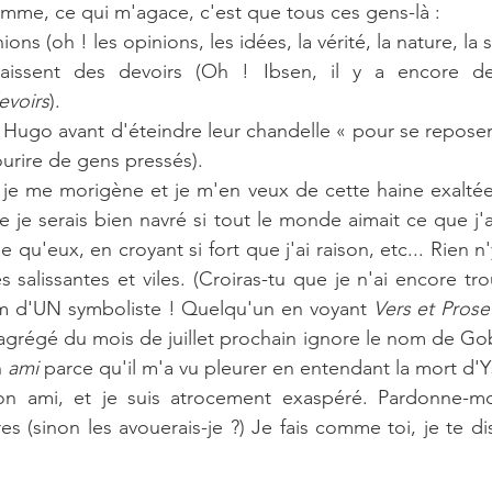
mme, ce qui m'agace, c'est que tous ces gens-là :
ons (oh ! les opinions, les idées, la vérité, la nature, la s
aissent des devoirs (Oh ! Ibsen, il y a encore de
evoirs
).
r Hugo avant d'éteindre leur chandelle « pour se reposer »
ourire de gens pressés).
 je me morigène et je m'en veux de cette haine exaltée
e je serais bien navré si tout le monde aimait ce que j'a
e qu'eux, en croyant si fort que j'ai raison, etc... Rien n'
s salissantes et viles. (Croiras-tu que je n'ai encore 
m d'UN symboliste ! Quelqu'un en voyant 
Vers et Prose
agrégé du mois de juillet prochain ignore le nom de Gob
 
ami 
parce qu'il m'a vu pleurer en entendant la mort d'Ys
on ami, et je suis atrocement exaspéré. Pardonne-moi 
es (sinon les avouerais-je ?) Je fais comme toi, je te di