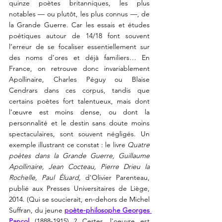
quinze poètes britanniques, les plus 
notables — ou plutôt, les plus connus —, de 
la Grande Guerre. Car les essais et études 
poétiques autour de 14/18 font 
souvent 
l’erreur de se focaliser essentiellement 
sur 
des noms d’ores et déjà familiers… En 
France, on retrouve donc invariablement 
Apollinaire, Charles Péguy ou Blaise 
Cendrars dans ces corpus, tandis que 
certains poètes fort talentueux, mais dont 
l’œuvre est moins dense, ou dont la 
personnalité et le destin sans doute moins 
spectaculaires, sont souvent négligés. 
Un 
exemple illustrant ce constat : le 
livre 
Quatre 
poètes dans la Grande Guerre, Guillaume 
Apollinaire, Jean Cocteau, Pierre Drieu la 
Rochelle, Paul Éluard, 
d'Olivier Parenteau, 
publié aux Presses Universitaires de Liège, 
2014.
 (Qui se soucierait, en-dehors de Michel 
Suffran, du
 jeune 
poète-philosophe Georges 
Pancol
 (1888-1915) ? Certes, l'oeuvre est 