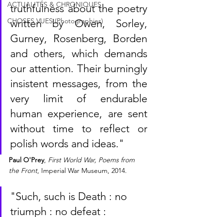
ACTUALITÉS & CHRONIQUES
truthfulness about the poetry 
CHOSES VUES (Photographies)
written by Owen, Sorley, 
Gurney, Rosenberg, Borden 
and others, which demands 
our attention. Their burningly 
insistent messages, from the 
very limit of endurable 
human experience, are sent 
without time to reflect or 
polish words and ideas."
Paul O'Prey
, 
First World War, Poems from 
the Front
, Imperial War Museum, 2014.
"Such, such is Death : no 
triumph : no defeat :