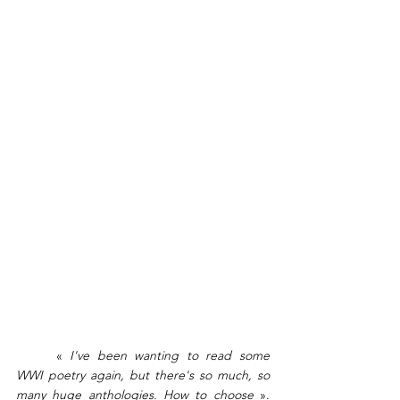
	« 
I've been wanting to read some 
WWI poetry again, but there's so much, so 
many huge anthologies. How to choose
 ». 