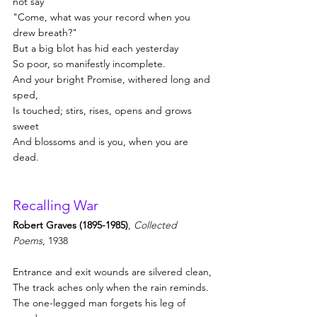
not say
"Come, what was your record when you 
drew breath?"
But a big blot has hid each yesterday
So poor, so manifestly incomplete.
And your bright Promise, withered long and 
sped,
Is touched; stirs, rises, opens and grows 
sweet
And blossoms and is you, when you are 
dead.
Recalling War
Robert Graves (1895-1985)
, 
Collected 
Poems
, 1938
Entrance and exit wounds are silvered clean,
The track aches only when the rain reminds.
The one-legged man forgets his leg of 