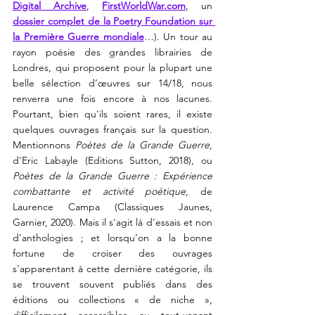
Digital Archive
, 
FirstWorldWar.com
, un 
dossier complet de la Poetry Foundation sur 
la Première Guerre mondiale
…). Un tour au 
rayon poésie des grandes librairies de 
Londres, qui proposent pour la plupart une 
belle sélection d’œuvres sur 14/18, nous 
renverra une fois encore à nos lacunes. 
Pourtant, bien qu'ils soient rares, il existe 
quelques ouvrages français sur la question. 
Mentionnons 
Poètes de la Grande Guerre
, 
d'Eric Labayle (Editions Sutton, 2018), ou 
Poètes de la Grande Guerre : Expérience 
combattante et activité poétique
, de 
Laurence Campa
(Classiques Jaunes, 
Garnier, 2020). Mais il s'agit là d'essais et non 
d'anthologies ; 
et lorsqu’on a la bonne 
fortune de croiser des 
ouvrages 
s'apparentant à cette dernière catégorie, ils 
se trouvent souvent publiés dans des 
éditions ou collections « de niche », 
difficilement accessibles au tout-venant 