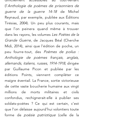
(l'
Anthologie de poèmes de prisonniers de 
guerre de la guerre 14-18 
de Michel 
Reynaud,
par exemple, publiée aux Éditions 
Tirésias, 2004). 
Un peu 
plus courants, mais 
que l’on peinera quand même à trouver 
dans les rayons, les volumes 
Les Poètes de la 
Grande Guerre
, de Jacques Béal (Cherche 
Midi, 2014), ainsi que l'édition de poche, un 
peu fourre-tout, des 
Poèmes de poilus : 
Anthologie de poèmes français, anglais, 
allemands, italiens, russes, 1914-1918, 
dirigée 
par Guillaume Picon et publiée par les 
éditions Points, viennent compléter ce 
maigre éventail. La France, sortie victorieuse 
de cette vaste boucherie humaine aux vingt 
millions de morts militaires et civils 
confondus, 
rechignerait-elle à publier 
ses 
soldats-poètes ? Ce qui est certain, c’est 
que l’on délaisse aujourd’hui volontiers toute 
forme de 
poésie patriotique 
(celle de la 