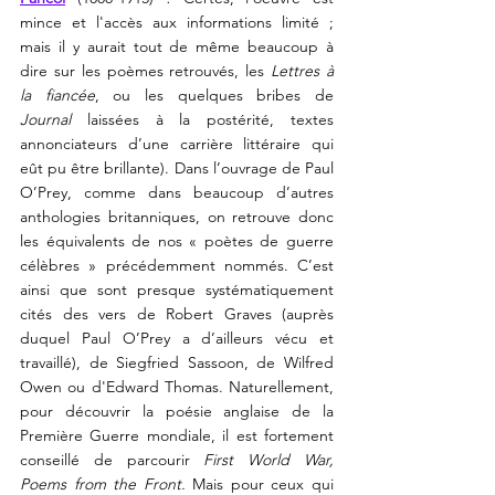
mince et l'accès aux informations limité ; 
mais il y aurait tout de même beaucoup à 
dire sur les poèmes retrouvés, les 
Lettres à 
la fiancée
, ou les quelques bribes de 
Journal
 laissées à la postérité, textes 
annonciateurs d’une carrière littéraire qui 
eût pu être brillante). 
Dans l’ouvrage de Paul 
O’Prey, comme dans beaucoup d’autres 
anthologies britanniques, 
on retrouve donc 
les 
équivalent
s
de nos « poètes de guerre 
célèbres » précédemment nommés. 
C’est 
ainsi que sont presque systématiquement 
cités des 
vers de Robert Graves (auprès 
duquel Paul O’Prey a d’ailleurs vécu et 
travaillé), de Siegfried Sassoon, de Wilfred 
Owen ou d'Edward Thomas. Naturellement, 
pour découvrir la poésie anglaise de la 
Première Guerre mondiale, il 
est fortement 
conseillé 
de 
parcourir
First World War, 
Poems from the Front. 
Mais
pour ceux qui 