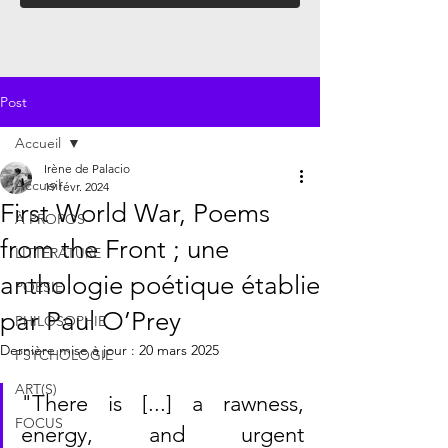
Post
Accueil
Irène de Palacio
Accueil
19 févr. 2024
First World War, Poems
À PROPOS
from the Front ; une
LITTÉRATURE
anthologie poétique établie
POÉSIE
par Paul O’Prey
PHILOSOPHIE
Dernière mise à jour :
20 mars 2025
PSYCHOLOGIE
ART(S)
"There is [...] a rawness, 
FOCUS
energy, and urgent 