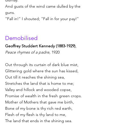
And gusts of the wind came dulled by the 
guns.
"Fall in!" I shouted; "Fall in for your pay!"
Demobilised
Geoffrey Studdert Kennedy (1883-1929)
, 
Peace rhymes of a padre
, 1920
Out through its curtain of dark blue mist,
Glittering gold where the sun has kissed,
Out till it reaches the shining sea,
Stretches the land that is home to me;
Valley and hillock and wooded copse,
Promise of wealth in the fresh green crops.
Mother of Mothers that gave me birth,
Bone of my bone is thy rich red earth,
Flesh of my flesh is thy land to me,
The land that ends in the shining sea.