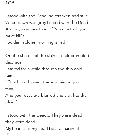
1919
I stood with the Dead, so forsaken and still:
When dawn was grey I stood with the Dead.
And my slow heart said, "You must kill, you 
must kill":
"Soldier, soldier, morning is red."
On the shapes of the slain in their crumpled 
disgrace
I stared for a while through the thin cold 
rain…
"O lad that I loved, there is rain on your 
face,"
And your eyes are blurred and sick like the 
plain."
I stood with the Dead... They were dead; 
they were dead;
My heart and my head beat a march of 
dismay: