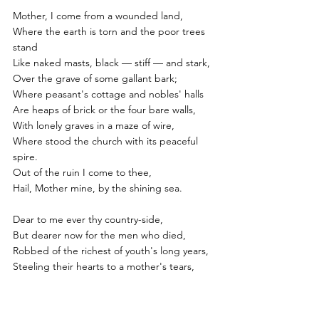
Mother, I come from a wounded land,
Where the earth is torn and the poor trees 
stand
Like naked masts, black — stiff — and stark,
Over the grave of some gallant bark;
Where peasant's cottage and nobles' halls
Are heaps of brick or the four bare walls,
With lonely graves in a maze of wire,
Where stood the church with its peaceful 
spire.
Out of the ruin I come to thee,
Hail, Mother mine, by the shining sea. 
Dear to me ever thy country-side,
But dearer now for the men who died,
Robbed of the richest of youth's long years,
Steeling their hearts to a mother's tears,
Fighting their way through a thousand hells,
Bearing a cross like a cap and bells, 
Jeering at death as a last good joke. 