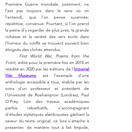
Première Guerre mondiale, justement, ne 
l’est pas toujours dans le sens où on 
l’entend), que l’on pense surannée, 
répétitive, convenue. Pourtant, si l'on prend 
la peine 
d'y regarder de plus près, 
la grande 
richesse et la variété des vers écrits dans 
l'horreur du conflit se trouvent souvent bien 
éloignés des clichés attendus.
First World War, Poems from the 
Front
, édité pour la première fois en 2014 et 
réédité en 2020 par les éditions de l'
Imperial 
War Museums
,
est l'exemple d'une 
anthologie accessible à tous, établie par les 
soins d'un professeur et président de 
l'Université de Roehampton (Londres), Paul 
O'Prey. Loin des travaux académiques 
parfois rébarbatifs, s'accompagnant 
d'études stylistiques alambiquées gâchant la 
saveur du texte original, ce livre s'attache à 
présenter, de manière tout à fait limpide, 