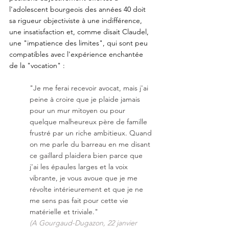
l'adolescent bourgeois des années 40 doit 
sa rigueur objectiviste à une indifférence, 
une insatisfaction et, comme disait Claudel, 
une "impatience des limites", qui sont peu 
compatibles avec l'expérience enchantée 
de la "vocation" : 
"Je me ferai recevoir avocat, mais j'ai 
peine à croire que je plaide jamais 
pour un mur mitoyen ou pour 
quelque malheureux père de famille 
frustré par un riche ambitieux. Quand 
on me parle du barreau en me disant 
ce gaillard plaidera bien parce que 
j'ai les épaules larges et la voix 
vibrante, je vous avoue que je me 
révolte intérieurement et que je ne 
me sens pas fait pour cette vie 
matérielle et triviale."
(A Gourgaud-Dugazon, 22 janvier 