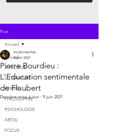
Post
Accueil
InLibroVeritas
Accueil
8 juin 2021
Pierre Bourdieu :
À PROPOS
L'Education sentimentale
LITTÉRATURE
de Flaubert
POÉSIE
Dernière mise à jour :
9 juin 2021
PHILOSOPHIE
PSYCHOLOGIE
ART(S)
FOCUS