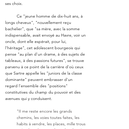
ses choix.
	Ce "jeune homme de dix-huit ans, à 
longs cheveux", "nouvellement reçu 
bachelier", que "sa mère, avec la somme 
indispensable, avait envoyé au Havre, voir un 
oncle, dont elle espérait, pour lui, 
l'héritage", cet adolescent bourgeois qui 
pense "au plan d'un drame, à des sujets de 
tableaux, à des passions futures", se trouve 
parvenu à ce point de la carrière d'où ceux 
que Sartre appelle les "juniors de la classe 
dominante" peuvent embrasser d'un 
regard l'ensemble des "positions" 
constitutives du champ du pouvoir et des 
avenues qui y conduisent. 
"II me reste encore les grands 
chemins, les voies toutes faites, les 
habits à vendre, les places, mille trous 