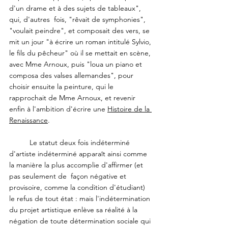
d'un drame et à des sujets de tableaux", 
qui, d'autres  fois, "rêvait de symphonies", 
"voulait peindre", et composait des vers, se 
mit un jour "à écrire un roman intitulé Sylvio, 
le fils du pêcheur" où il se mettait en scène, 
avec Mme Arnoux, puis "loua un piano et 
composa des valses allemandes", pour 
choisir ensuite la peinture, qui le  
rapprochait de Mme Arnoux, et revenir 
enfin à l'ambition d'écrire une 
Histoire de la 
Renaissance
.
	Le statut deux fois indéterminé 
d'artiste indéterminé apparaît ainsi comme 
la manière la plus accomplie d'affirmer (et 
pas seulement de  façon négative et 
provisoire, comme la condition d'étudiant) 
le refus de tout état : mais l'indétermination 
du projet artistique enlève sa réalité à la 
négation de toute détermination sociale qui 