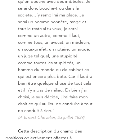
qu'on bouche avec des imbéciles. Je 
serai donc bouche-trou dans la 
société. J'y remplirai ma place. Je 
serai un homme honnête, rangé et 
tout le reste si tu veux, je serai 
comme un autre, comme il faut, 
comme tous, un avocat, un médecin, 
un sous-préfet, un notaire, un avoué, 
un juge tel quel, une stupidité 
comme toutes les stupidités, un 
homme du monde ou de cabinet ce 
qui est encore plus bote. Car il faudra 
bien être quelque chose de tout cela 
et il n'y a pas de milieu. Eh bien j'ai 
choisi, je suis décidé, j'irai faire mon 
droit ce qui au lieu de conduire à tout 
ne conduit à rien." 
(A Ernest Chevalier, 23 juillet 1839)
	Cette description du champ des 
positions objectivement offertes à 