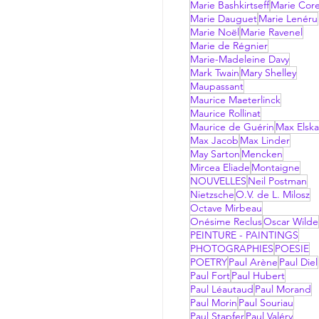
Marie Bashkirtseff
Marie Corel
Marie Dauguet
Marie Lenéru
Marie Noël
Marie Ravenel
Marie de Régnier
Marie-Madeleine Davy
Mark Twain
Mary Shelley
Maupassant
Maurice Maeterlinck
Maurice Rollinat
Maurice de Guérin
Max Elsk
Max Jacob
Max Linder
May Sarton
Mencken
Mircea Eliade
Montaigne
NOUVELLES
Neil Postman
Nietzsche
O.V. de L. Milosz
Octave Mirbeau
Onésime Reclus
Oscar Wilde
PEINTURE - PAINTINGS
PHOTOGRAPHIES
POESIE
POETRY
Paul Arène
Paul Diel
Paul Fort
Paul Hubert
Paul Léautaud
Paul Morand
Paul Morin
Paul Souriau
Paul Stapfer
Paul Valéry