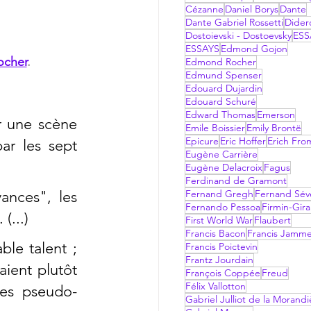
Cézanne
Daniel Borys
Dante
Dante Gabriel Rossetti
Dider
Dostoievski - Dostoevsky
ESS
ESSAYS
Edmond Gojon
cher
.
Edmond Rocher
Edmund Spenser
Edouard Dujardin
Edouard Schuré
Edward Thomas
Emerson
 une scène 
Emile Boissier
Emily Brontë
Epicure
Eric Hoffer
Erich Fr
r les sept 
Eugène Carrière
Eugène Delacroix
Fagus
Ferdinand de Gramont
nces", les 
Fernand Gregh
Fernand Sév
Fernando Pessoa
Firmin-Gir
...) 
First World War
Flaubert
Francis Bacon
Francis Jamm
le talent ; 
Francis Poictevin
Frantz Jourdain
aient plutôt 
François Coppée
Freud
Félix Vallotton
ces pseudo-
Gabriel Julliot de la Morandi