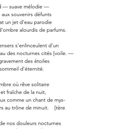
nd — suave mélodie —
 aux souvenirs défunts
at un jet d'eau parodie
 d'ombre alourdis de parfums.
nsers s'enlinceulent d'un 
au des nocturnes cités [voile. —
gravement des étoiles
 sommeil d'éternité. 
ombre où rêve solitaire
t fraîche de la nuit,
doux comme un chant de mys-
s au trône de minuit.    [tère
 de nos douleurs nocturnes