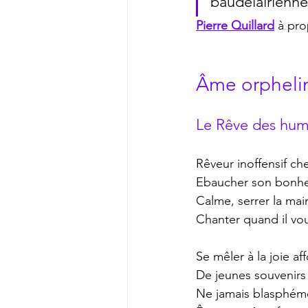
baudelairienne
Pierre Quillard
à pro
Âme orphelin
Le Rêve des hum
Rêveur inoffensif ch
Ebaucher son bonheu
Calme, serrer la mai
Chanter quand il vou
Se mêler à la joie af
De jeunes souvenir
Ne jamais blasphémer