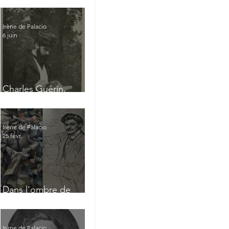
Irène de Palacio
6 juin
Charles Guérin,
homme intérieur
Irène de Palacio
25 févr.
Dans l'ombre de
Jacques Nayral
Irène de Palacio