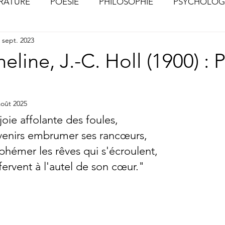
ÉRATURE
POÉSIE
PHILOSOPHIE
PSYCHOLOG
 sept. 2023
S
CHOSES VUES (Photographies)
line, J.-C. Holl (1900) :
août 2025
e affolante des foules,                                
nirs embrumer ses rancœurs,                     
émer les rêves qui s'écroulent,               
fervent à l'autel de son cœur."