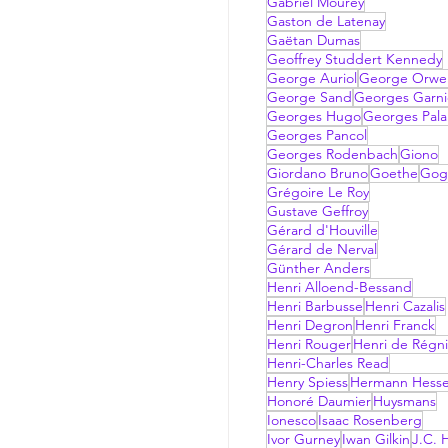
Gabriel Mourey
Gaston de Latenay
Gaëtan Dumas
Geoffrey Studdert Kennedy
George Auriol
George Orwel
George Sand
Georges Garni
Georges Hugo
Georges Pala
Georges Pancol
Georges Rodenbach
Giono
Giordano Bruno
Goethe
Gog
Grégoire Le Roy
Gustave Geffroy
Gérard d'Houville
Gérard de Nerval
Günther Anders
Henri Alloend-Bessand
Henri Barbusse
Henri Cazalis
Henri Degron
Henri Franck
Henri Rouger
Henri de Régni
Henri-Charles Read
Henry Spiess
Hermann Hess
Honoré Daumier
Huysmans
Ionesco
Isaac Rosenberg
Ivor Gurney
Iwan Gilkin
J.C. H