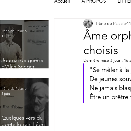
Accueil
À PROPOS
LITT
Irène de Palacio
11
ACTUALITÉS & CHRONIQUE
Âme orphe
Irène de Palacio
11 juil.
choisis
Journal de guerre
Dernière mise à jour :
16 
d'Alan Seeger
"Se mêler à la joi
(Extrait) : "A
De jeunes souve
desolate village of
northern France"
Ne jamais blasph
Irène de Palacio
6 juin
Être un prêtre 
Quelques vers du
poète lorrain Léon
Tonnelier