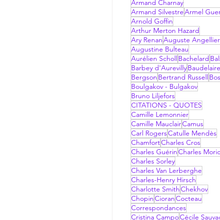
Armand Charnay
Armand Silvestre
Armel Gue
Arnold Goffin
Arthur Merton Hazard
Ary Renan
Auguste Angellier
Augustine Bulteau
Aurélien Scholl
Bachelard
Bal
Barbey d'Aurevilly
Baudelair
Bergson
Bertrand Russell
Bo
Boulgakov - Bulgakov
Bruno Liljefors
CITATIONS - QUOTES
Camille Lemonnier
Camille Mauclair
Camus
Carl Rogers
Catulle Mendès
Chamfort
Charles Cros
Charles Guérin
Charles Mori
Charles Sorley
Charles Van Lerberghe
Charles-Henry Hirsch
Charlotte Smith
Chekhov
Chopin
Cioran
Cocteau
Correspondances
Cristina Campo
Cécile Sauv