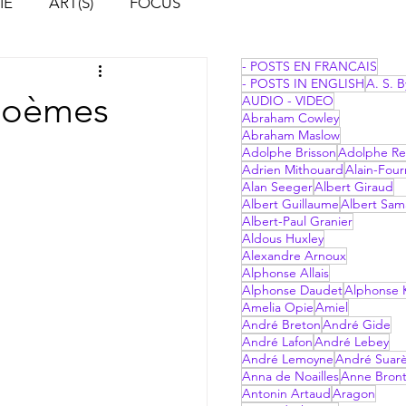
IE
ART(S)
FOCUS
- POSTS EN FRANCAIS
- POSTS IN ENGLISH
A. S. B
 Poèmes
AUDIO - VIDEO
Abraham Cowley
Abraham Maslow
Adolphe Brisson
Adolphe Re
Adrien Mithouard
Alain-Four
Alan Seeger
Albert Giraud
Albert Guillaume
Albert Sam
Albert-Paul Granier
Aldous Huxley
Alexandre Arnoux
Alphonse Allais
Alphonse Daudet
Alphonse 
Amelia Opie
Amiel
André Breton
André Gide
André Lafon
André Lebey
André Lemoyne
André Suar
Anna de Noailles
Anne Bron
Antonin Artaud
Aragon