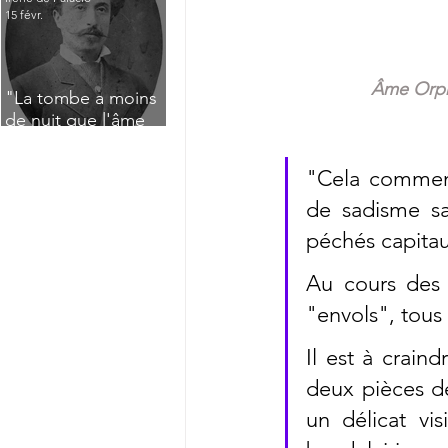
15 févr.
Âme Orph
"La tombe a moins
de nuit que l'âme
n'a de jour" : Deux
saisissants poèmes
"Cela commenc
de deuil de Raoul
de sadisme sa
Lafagette (1892)
péchés capitaux.
Au cours des 
"envols", tous
Il est à crain
deux pièces de
un délicat vi