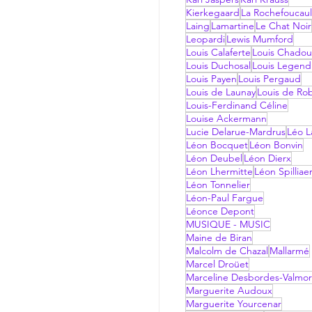
Kierkegaard
La Rochefoucau
Laing
Lamartine
Le Chat Noir
Leopardi
Lewis Mumford
Louis Calaferte
Louis Chadou
Louis Duchosal
Louis Legend
Louis Payen
Louis Pergaud
Louis de Launay
Louis de Ro
Louis-Ferdinand Céline
Louise Ackermann
Lucie Delarue-Mardrus
Léo La
Léon Bocquet
Léon Bonvin
Léon Deubel
Léon Dierx
Léon Lhermitte
Léon Spilliae
Léon Tonnelier
Léon-Paul Fargue
Léonce Depont
MUSIQUE - MUSIC
Maine de Biran
Malcolm de Chazal
Mallarmé
Marcel Droüet
Marceline Desbordes-Valmo
Marguerite Audoux
Marguerite Yourcenar