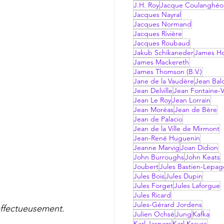
J.H. Roy
Jacque Coulanghéo
Jacques Nayral
Jacques Normand
Jacques Rivière
Jacques Roubaud
Jakub Schikaneder
James Hol
James Mackereth
James Thomson (B.V.)
Jane de la Vaudère
Jean Bal
Jean Delville
Jean Fontaine-V
Jean Le Roy
Jean Lorrain
Jean Moréas
Jean de Bère
Jean de Palacio
Jean de la Ville de Mirmont
Jean-René Huguenin
Jeanne Marvig
Joan Didion
John Burroughs
John Keats
Joubert
Jules Bastien-Lepag
Jules Bois
Jules Dupin
Jules Forget
Jules Laforgue
Jules Ricard
Jules-Gérard Jordens
affectueusement.
Julien Ochsé
Jung
Kafka
Karl Jaspers
Karl Krauss