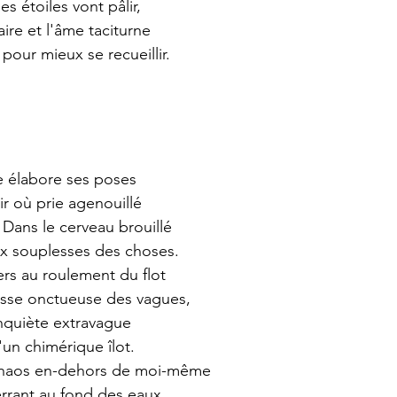
es étoiles vont pâlir,
re et l'âme taciturne
pour mieux se recueillir.
 élabore ses poses
ir où prie agenouillé
 Dans le cerveau brouillé
ux souplesses des choses.
rs au roulement du flot
esse onctueuse des vagues,
inquiète extravague
'un chimérique îlot.
chaos en-dehors de moi-même
errant au fond des eaux