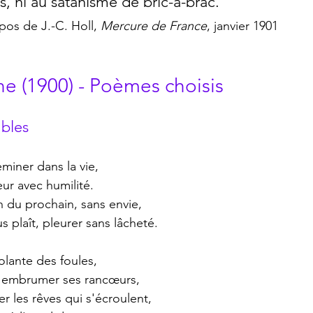
s, ni au satanisme de bric-à-brac."
pos de J.-C. Holl, 
Mercure de France
, janvier 1901
e (1900) - Poèmes choisis
bles
eminer dans la vie,
r avec humilité.
n du prochain, sans envie,
s plaît, pleurer sans lâcheté.
folante des foules,
s embrumer ses rancœurs,
 les rêves qui s'écroulent,