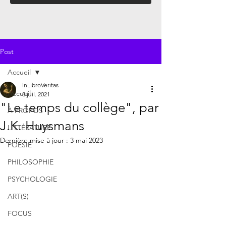
Post
Accueil
InLibroVeritas
Accueil
8 juil. 2021
"Le temps du collège", par
À PROPOS
J.K. Huysmans
LITTÉRATURE
Dernière mise à jour :
3 mai 2023
POÉSIE
PHILOSOPHIE
PSYCHOLOGIE
ART(S)
FOCUS