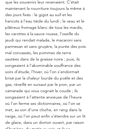
que les souvenirs leur revenaient. C’était 
maintenant la nourriture toujours la même à 
des jours fixés : le gigot au suif et les 
haricots à l’eau tiède du lundi ; le veau et le 
plâtreux fromage blanc de tous les mardis, 
les carottes à la sauce rousse, l’oseille du 
jeudi qui rendait malade, le macaroni sans 
parmesan et sans gruyère, la purée des pois 
mal concassés, les pommes de terre 
sautées dans de la graisse noire ; puis, ils 
songeaient à l’abominable souffrance des 
soirs d’étude, l’hiver, où l’on s’endormait 
brisé par la chaleur lourde du poêle et des 
gaz, réveillé en sursaut par le pion, par un 
camarade qui vous cognait le coude ; ils 
songeaient à l’attente anxieuse de l’heure 
où l’on ferme ses dictionnaires, où l’on se 
met, au son d’une cloche, en rang dans la 
neige, où l’on peut enfin s’étendre sur un lit 
de glace, dans un dortoir ouvert, par raison 
d’hygiène, du matin au soir, et ils se 