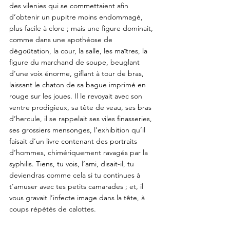
des vilenies qui se commettaient afin 
d’obtenir un pupitre moins endommagé, 
plus facile à clore ; mais une figure dominait, 
comme dans une apothéose de 
dégoûtation, la cour, la salle, les maîtres, la 
figure du marchand de soupe, beuglant 
d’une voix énorme, giflant à tour de bras, 
laissant le chaton de sa bague imprimé en 
rouge sur les joues. Il le revoyait avec son 
ventre prodigieux, sa tête de veau, ses bras 
d’hercule, il se rappelait ses viles finasseries, 
ses grossiers mensonges, l’exhibition qu’il 
faisait d’un livre contenant des portraits 
d’hommes, chimériquement ravagés par la 
syphilis. Tiens, tu vois, l’ami, disait-il, tu 
deviendras comme cela si tu continues à 
t’amuser avec tes petits camarades ; et, il 
vous gravait l’infecte image dans la tête, à 
coups répétés de calottes. 