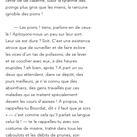
cette vie de caserne, subir la tyrannie des 
poings plus gros que les miens, la rancune 
ignoble des pions ! 
       — Les pions ! tiens, parlons-en de ceux-
là ! Apitoyons-nous un peu sur leur sort. 
Leur vie est dure ? Soit. C’est une existence 
atroce que de surveiller et de faire éclore 
les vices d’un tas de polissons, de se lever 
et se coucher avec eux, à des heures 
stupides ? eh bien, après ? A part un ou 
deux qui attendent, dans ce dépôt, des 
jours meilleurs, je n’ai connu que des 
absinthiers, des gens travaillés par ces 
maladies qui se traitent spécialement 
devant les cours d’assises ! A propos, te 
rappelles-tu Bourdat, dit « il faut que je sors 
» — c’est comme cela qu’il parlait sa langue 
celui-là ! — te le rappelles-tu avec son 
costume de misère, traîné dans tous les 
caboulots et les débits de prunes, son 