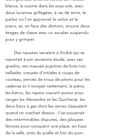
blancs, la cuisine dans les sous-sols, avec 
deux lucarnes grillagées, à ras de terre, le 
parloir où l’on apprenait le violon et le 
piano, et, en face des dortoirs, encore deux 
étages de classe avec un escalier suspendu 
pour y grimper. 
       Des nausées venaient à André qui se 
reportait à son ancienne étude, avec ses 
gradins, ses mauvais pupitres de bois noir, 
tailladés, creusés d’initiales à coups de 
couteau, percés de trous de pitons pour les 
cadenas et il revoyait nettement, la pièce, 
les bancs, les rayons courant autour pour 
ranger les Alexandre et les Quicherat, les 
deux becs à gaz dont les verres claquaient 
quand on crachait dessus ; il se souvenait 
des interminables disputes, des jalousies 
féroces pour conquérir une place, en haut 
de la salle, près du poêle et loin du pion, 