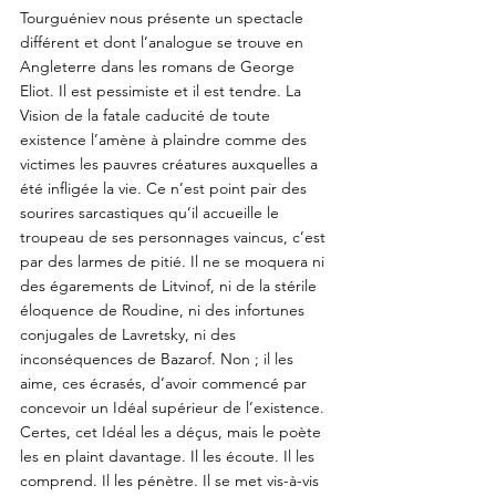
Tourguéniev nous présente un spectacle 
différent et dont l’analogue se trouve en 
Angleterre dans les romans de George 
Eliot. Il est pessimiste et il est tendre. La 
Vision de la fatale caducité de toute 
existence l’amène à plaindre comme des 
victimes les pauvres créatures auxquelles a 
été infligée la vie. Ce n’est point pair des 
sourires sarcastiques qu’il accueille le 
troupeau de ses personnages vaincus, c’est 
par des larmes de pitié. Il ne se moquera ni 
des égarements de Litvinof, ni de la stérile 
éloquence de Roudine, ni des infortunes 
conjugales de Lavretsky, ni des 
inconséquences de Bazarof. Non ; il les 
aime, ces écrasés, d’avoir commencé par 
concevoir un Idéal supérieur de l’existence. 
Certes, cet Idéal les a déçus, mais le poète 
les en plaint davantage. Il les écoute. Il les 
comprend. Il les pénètre. Il se met vis-à-vis 