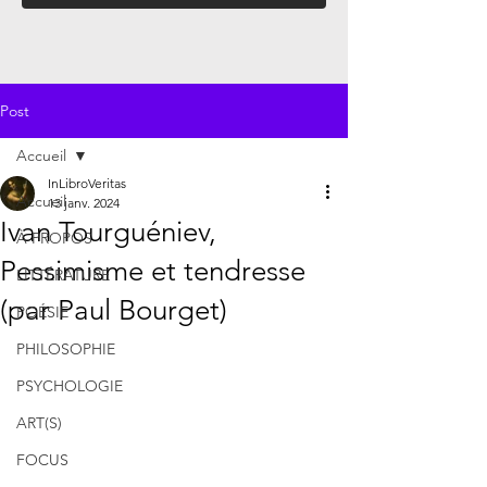
Post
Accueil
InLibroVeritas
Accueil
13 janv. 2024
Ivan Tourguéniev,
À PROPOS
Pessimisme et tendresse
LITTÉRATURE
(par Paul Bourget)
POÉSIE
PHILOSOPHIE
PSYCHOLOGIE
ART(S)
FOCUS