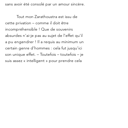
sans avoir été consolé par un amour sincère. 
	Tout mon Zarathoustra est issu de 
cette privation – comme il doit être 
incompréhensible ! Que de souvenirs 
absurdes n’ai-je pas au sujet de l’effet qu’il 
a pu engendrer ! Il a requis au minimum un 
certain genre d’hommes : cela fut jusqu’ici 
son unique effet. – Toutefois – toutefois – je 
suis assez « intelligent » pour prendre cela 
comme un signe favorable. En fin de 
compte, je n’ai pas le temps de trop 
m’attrister sur « l’opinion que l’on a de moi 
» : il y a une quantité effrayante de 
problèmes qui me pèsent. Et quels 
problèmes ! Si j’avais seulement le courage 
de penser tout ce que je sais... (Cela n’est 
pas très clairement formulé, cher ami : c’est 
une bonne chose de vivre en France, c’est 
une éducation involontaire à la clarté). 