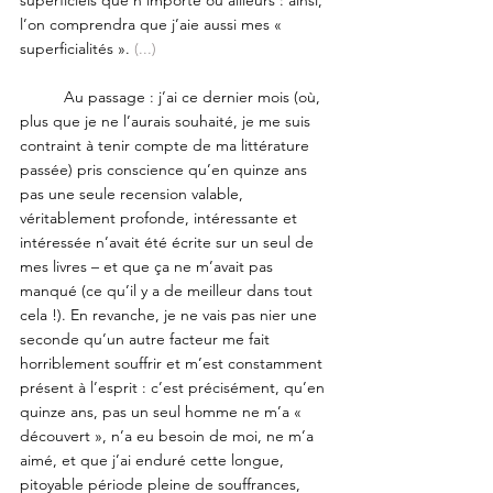
superficiels que n’importe où ailleurs : ainsi, 
l’on comprendra que j’aie aussi mes « 
superficialités ». 
(...)
	Au passage : j’ai ce dernier mois (où, 
plus que je ne l’aurais souhaité, je me suis 
contraint à tenir compte de ma littérature 
passée) pris conscience qu’en quinze ans 
pas une seule recension valable, 
véritablement profonde, intéressante et 
intéressée n’avait été écrite sur un seul de 
mes livres – et que ça ne m’avait pas 
manqué (ce qu’il y a de meilleur dans tout 
cela !). En revanche, je ne vais pas nier une 
seconde qu’un autre facteur me fait 
horriblement souffrir et m’est constamment 
présent à l’esprit : c’est précisément, qu’en 
quinze ans, pas un seul homme ne m’a « 
découvert », n’a eu besoin de moi, ne m’a 
aimé, et que j’ai enduré cette longue, 
pitoyable période pleine de souffrances, 