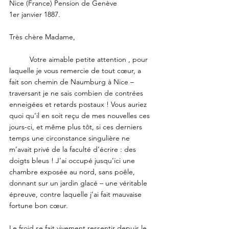
Nice (France) Pension de Genève
1er janvier 1887.
Très chère Madame,
	Votre aimable petite attention , pour 
laquelle je vous remercie de tout cœur, a 
fait son chemin de Naumburg à Nice – 
traversant je ne sais combien de contrées 
enneigées et retards postaux ! Vous auriez 
quoi qu’il en soit reçu de mes nouvelles ces 
jours-ci, et même plus tôt, si ces derniers 
temps une circonstance singulière ne 
m’avait privé de la faculté d’écrire : des 
doigts bleus ! J’ai occupé jusqu’ici une 
chambre exposée au nord, sans poêle, 
donnant sur un jardin glacé – une véritable 
épreuve, contre laquelle j’ai fait mauvaise 
fortune bon cœur.
Le froid se fait vivement ressentir depuis le 