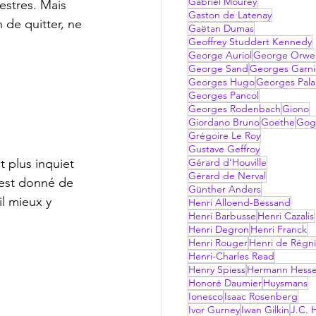
Gabriel Mourey
Gaston de Latenay
 de quitter, ne 
Gaëtan Dumas
Geoffrey Studdert Kennedy
George Auriol
George Orwel
George Sand
Georges Garni
Georges Hugo
Georges Pala
Georges Pancol
Georges Rodenbach
Giono
Giordano Bruno
Goethe
Gog
Grégoire Le Roy
Gustave Geffroy
Gérard d'Houville
Gérard de Nerval
 est donné de 
Günther Anders
il mieux y 
Henri Alloend-Bessand
Henri Barbusse
Henri Cazalis
Henri Degron
Henri Franck
Henri Rouger
Henri de Régni
Henri-Charles Read
Henry Spiess
Hermann Hess
Honoré Daumier
Huysmans
Ionesco
Isaac Rosenberg
Ivor Gurney
Iwan Gilkin
J.C. H