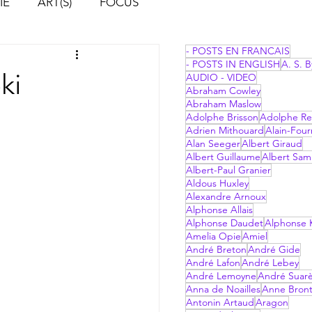
IE
ART(S)
FOCUS
- POSTS EN FRANCAIS
- POSTS IN ENGLISH
A. S. B
ki
AUDIO - VIDEO
Abraham Cowley
Abraham Maslow
Adolphe Brisson
Adolphe Re
Adrien Mithouard
Alain-Four
Alan Seeger
Albert Giraud
Albert Guillaume
Albert Sam
Albert-Paul Granier
Aldous Huxley
Alexandre Arnoux
Alphonse Allais
Alphonse Daudet
Alphonse 
Amelia Opie
Amiel
André Breton
André Gide
André Lafon
André Lebey
André Lemoyne
André Suar
Anna de Noailles
Anne Bron
Antonin Artaud
Aragon