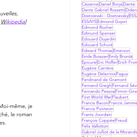
Cézanne
Daniel Borys
Dante
Dante Gabriel Rossetti
Dider
velles, 
Dostoievski - Dostoevsky
ESS
 
W
ikipedia
]
ESSAYS
Edmond Gojon
Edmond Rocher
Edmund Spenser
Edouard Dujardin
Edouard Schuré
Edward Thomas
Emerson
Emile Boissier
Emily Brontë
Epicure
Eric Hoffer
Erich Fr
Eugène Carrière
Eugène Delacroix
Fagus
Ferdinand de Gramont
Fernand Gregh
Fernand Sév
Fernando Pessoa
Firmin-Gir
First World War
Flaubert
Francis Bacon
Francis Jamm
Francis Poictevin
rché, le roman 
Frantz Jourdain
François Coppée
Freud
es.
Félix Vallotton
Gabriel Julliot de la Morandi