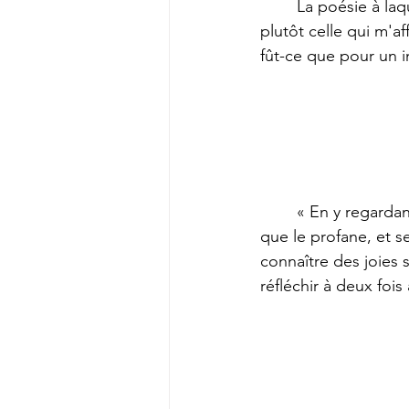
	La poésie à laquelle j'aspire n'est pas celle qui exhorte les passions terrestres. Mais 
plutôt celle qui m'af
fût-ce que pour un 
	« En y regardant de plus près, le poète est d'un tempérament infiniment plus inquiet 
que le profane, et s
connaître des joies s
réfléchir à deux foi