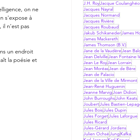
J.H. Roy
Jacque Coulanghéo
Jacques Nayral
Jacques Normand
on s'expose à 
Jacques Rivière
 il n'est pas  
Jacques Roubaud
Jakub Schikaneder
James Hol
James Mackereth
James Thomson (B.V.)
Jane de la Vaudère
Jean Bal
Jean Delville
Jean Fontaine-V
aît la poésie et 
Jean Le Roy
Jean Lorrain
Jean Moréas
Jean de Bère
Jean de Palacio
Jean de la Ville de Mirmont
Jean-René Huguenin
Jeanne Marvig
Joan Didion
John Burroughs
John Keats
Joubert
Jules Bastien-Lepag
Jules Bois
Jules Dupin
Jules Forget
Jules Laforgue
Jules Ricard
Jules-Gérard Jordens
Julien Ochsé
Jung
Kafka
Karl Jaspers
Karl Krauss