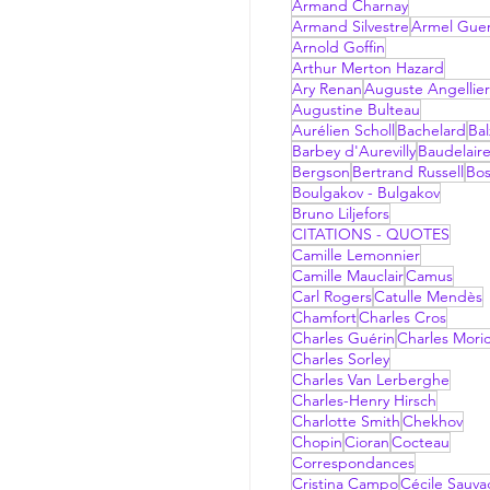
Armand Charnay
Armand Silvestre
Armel Gue
Arnold Goffin
Arthur Merton Hazard
Ary Renan
Auguste Angellier
Augustine Bulteau
Aurélien Scholl
Bachelard
Bal
Barbey d'Aurevilly
Baudelair
Bergson
Bertrand Russell
Bo
Boulgakov - Bulgakov
Bruno Liljefors
CITATIONS - QUOTES
Camille Lemonnier
Camille Mauclair
Camus
Carl Rogers
Catulle Mendès
Chamfort
Charles Cros
Charles Guérin
Charles Mori
Charles Sorley
Charles Van Lerberghe
Charles-Henry Hirsch
Charlotte Smith
Chekhov
Chopin
Cioran
Cocteau
Correspondances
Cristina Campo
Cécile Sauv