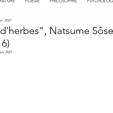
ÉRATURE
POÉSIE
PHILOSOPHIE
PSYCHOLOG
vr. 2021
S
CHOSES VUES (Photographies)
r d'herbes", Natsume Sôse
16)
ars 2021