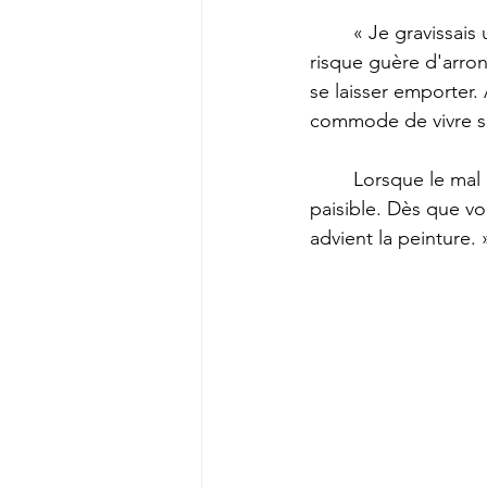
	« Je gravissais un sentier de montagne en me disant : à user de son intelligence, on ne 
risque guère d'arrond
se laisser emporter. A
commode de vivre su
	Lorsque le mal de vivre s'accroît, l'envie vous prend de vous installer dans un endroit 
paisible. Dès que vou
advient la peinture. 