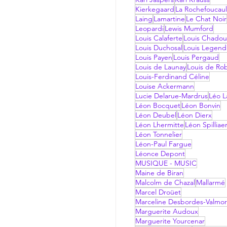
Kierkegaard
La Rochefoucau
Laing
Lamartine
Le Chat Noir
Leopardi
Lewis Mumford
Louis Calaferte
Louis Chadou
Louis Duchosal
Louis Legend
Louis Payen
Louis Pergaud
Louis de Launay
Louis de Ro
Louis-Ferdinand Céline
Louise Ackermann
Lucie Delarue-Mardrus
Léo La
Léon Bocquet
Léon Bonvin
Léon Deubel
Léon Dierx
Léon Lhermitte
Léon Spilliae
Léon Tonnelier
Léon-Paul Fargue
Léonce Depont
MUSIQUE - MUSIC
Maine de Biran
Malcolm de Chazal
Mallarmé
Marcel Droüet
Marceline Desbordes-Valmo
Marguerite Audoux
Marguerite Yourcenar