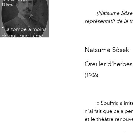
15 févr.
[Natsume Sôseki
représentatif de la t
"La tombe a moins
de nuit que l'âme
n'a de jour" : Deux
saisissants poèmes
Natsume Sôseki
de deuil de Raoul
Lafagette (1892)
Oreiller d'herbes
(1906)
	« Souffrir, s'irriter, enrager, pleurer, c'est le lot du monde des hommes. Moi-même, je 
n'ai fait que cela pe
et le théâtre renouv