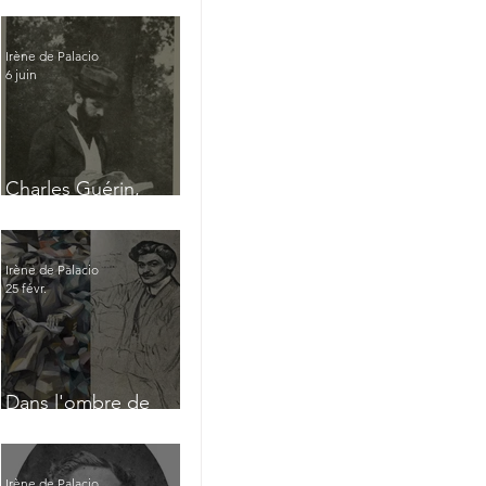
Irène de Palacio
6 juin
Charles Guérin,
homme intérieur
Irène de Palacio
25 févr.
Dans l'ombre de
Jacques Nayral
Irène de Palacio