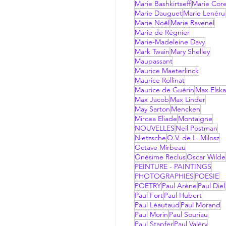
Marie Bashkirtseff
Marie Corel
Marie Dauguet
Marie Lenéru
Marie Noël
Marie Ravenel
Marie de Régnier
Marie-Madeleine Davy
Mark Twain
Mary Shelley
Maupassant
Maurice Maeterlinck
Maurice Rollinat
Maurice de Guérin
Max Elsk
Max Jacob
Max Linder
May Sarton
Mencken
Mircea Eliade
Montaigne
NOUVELLES
Neil Postman
Nietzsche
O.V. de L. Milosz
Octave Mirbeau
Onésime Reclus
Oscar Wilde
PEINTURE - PAINTINGS
PHOTOGRAPHIES
POESIE
POETRY
Paul Arène
Paul Diel
Paul Fort
Paul Hubert
Paul Léautaud
Paul Morand
Paul Morin
Paul Souriau
Paul Stapfer
Paul Valéry