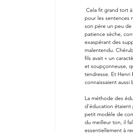
 Cela fit grand tort à Chérubin d'avoir un goût naturel pour les phrases un peu poncives, et 
pour les sentences m
son père un peu de br
patience sèche, conte
exaspérant des suppl
malentendu. Chérubi
fils avait « un carac
et soupçonneuse, qui
tendresse. Et Henri B
connaissaient aussi b
La méthode des éduca
d'éducation étaient 
petit modèle de conv
du meilleur ton, il f
essentiellement à r