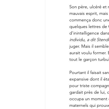
Son père, ulcéré et 
mauvais esprit, mais
commença donc une mé
quelques lettres de 
d'inintelligence dans
individu, a dit Stend
juger. Mais il sembl
aurait voulu former. E
tout le garçon turbul
Pourtant il faisait s
expansive dont il étai
pour triste compagnie
gardait près de lui,
occupa un moment che
maternels qui prouve