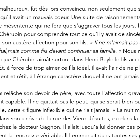
malheureux, fut dès lors convaincu, non seulement que so
 qu'il avait un mauvais coeur. Une suite de raisonnements
sentente qui ne fera que s'aggraver tous les jours. Il s
Chérubin pour comprendre tout ce qu'il y avait de sincér
 son austère affection pour son fils. 
« Il ne m'aimait pa
hal,mais comme fils devant continuer sa famille. » 
Nous n
e que Chérubin aimât surtout dans Henri Beyle le fils acco
t, à force de trop aimer ce fils idéal, il avait l'air de ne 
ent et rétif, à l'étrange caractère duquel il ne put jamais 
ans relâche son devoir de père, avec toute l'affection grav
t capable. Il ne quittait pas le petit, qui se serait bien pa
, cette « figure inflexible qui ne riait jamais. » La nuit m
 dans son alcôve de la rue des Vieux-Jésuites, ou dans la
z le docteur Gagnon. Il allait jusqu'à lui donner ces pe
nt la tendresse véritable. Il l'emmenait dans toutes ses 