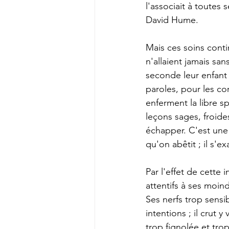
l'associait à toutes 
David Hume. 
Mais ces soins contin
n'allaient jamais sa
seconde leur enfant d
paroles, pour les co
enferment la libre sp
leçons sages, froide
échapper. C'est une p
qu'on abêtit ; il s'ex
Par l'effet de cette 
attentifs à ses moind
Ses nerfs trop sensi
intentions ; il crut y
trop fignolée et tro