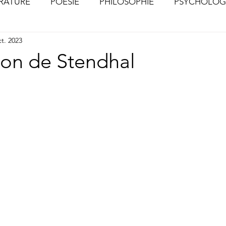
ÉRATURE
POÉSIE
PHILOSOPHIE
PSYCHOLOG
ct. 2023
S
CHOSES VUES (Photographies)
ion de Stendhal