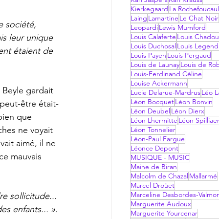
Kierkegaard
La Rochefoucau
Laing
Lamartine
Le Chat Noir
 société, 
Leopardi
Lewis Mumford
is leur unique 
Louis Calaferte
Louis Chadou
Louis Duchosal
Louis Legend
nt étaient de 
Louis Payen
Louis Pergaud
Louis de Launay
Louis de Ro
Louis-Ferdinand Céline
Louise Ackermann
Beyle gardait 
Lucie Delarue-Mardrus
Léo La
Léon Bocquet
Léon Bonvin
 peut-être était-
Léon Deubel
Léon Dierx
 bien que 
Léon Lhermitte
Léon Spilliae
hes ne voyait 
Léon Tonnelier
Léon-Paul Fargue
ait aimé, il ne 
Léonce Depont
 ce mauvais 
MUSIQUE - MUSIC
Maine de Biran
Malcolm de Chazal
Mallarmé
Marcel Droüet
Marceline Desbordes-Valmo
 sollicitude... 
Marguerite Audoux
es enfants... ».
Marguerite Yourcenar