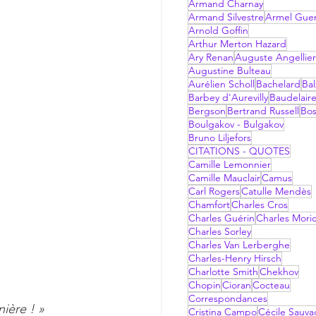
Armand Charnay
Armand Silvestre
Armel Gue
Arnold Goffin
Arthur Merton Hazard
Ary Renan
Auguste Angellier
Augustine Bulteau
Aurélien Scholl
Bachelard
Bal
Barbey d'Aurevilly
Baudelair
Bergson
Bertrand Russell
Bo
Boulgakov - Bulgakov
Bruno Liljefors
CITATIONS - QUOTES
Camille Lemonnier
Camille Mauclair
Camus
Carl Rogers
Catulle Mendès
Chamfort
Charles Cros
Charles Guérin
Charles Mori
Charles Sorley
Charles Van Lerberghe
Charles-Henry Hirsch
Charlotte Smith
Chekhov
Chopin
Cioran
Cocteau
Correspondances
ière ! »
Cristina Campo
Cécile Sauv