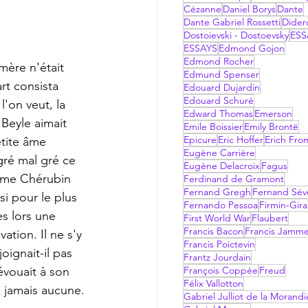
Cézanne
Daniel Borys
Dante
Dante Gabriel Rossetti
Dider
Dostoievski - Dostoevsky
ESS
ESSAYS
Edmond Gojon
Edmond Rocher
Edmund Spenser
rt consista 
Edouard Dujardin
Edouard Schuré
l'on veut, la 
Edward Thomas
Emerson
Beyle aimait 
Emile Boissier
Emily Brontë
Epicure
Eric Hoffer
Erich Fr
etite âme 
Eugène Carrière
gré mal gré ce 
Eugène Delacroix
Fagus
omme Chérubin 
Ferdinand de Gramont
Fernand Gregh
Fernand Sév
si pour le plus 
Fernando Pessoa
Firmin-Gir
ès lors une 
First World War
Flaubert
Francis Bacon
Francis Jamm
ation. Il ne s'y 
Francis Poictevin
oignait-il pas 
Frantz Jourdain
évouait à son 
François Coppée
Freud
Félix Vallotton
a jamais aucune. 
Gabriel Julliot de la Morandi