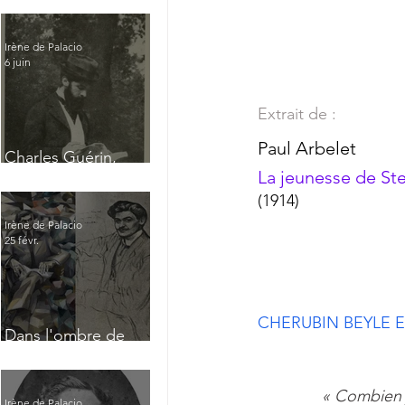
Irène de Palacio
6 juin
Extrait de :
Paul Arbelet 
Charles Guérin,
La jeunesse de St
homme intérieur
(1914)
Irène de Palacio
25 févr.
CHERUBIN BEYLE 
Dans l'ombre de
Jacques Nayral
 « Combien 
Irène de Palacio