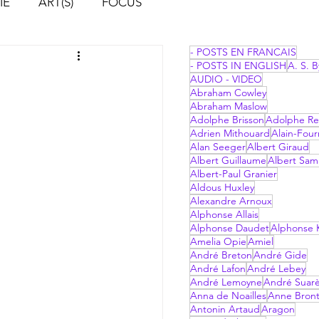
IE
ART(S)
FOCUS
- POSTS EN FRANCAIS
- POSTS IN ENGLISH
A. S. B
AUDIO - VIDEO
Abraham Cowley
Abraham Maslow
Adolphe Brisson
Adolphe Re
Adrien Mithouard
Alain-Four
Alan Seeger
Albert Giraud
Albert Guillaume
Albert Sam
Albert-Paul Granier
Aldous Huxley
Alexandre Arnoux
Alphonse Allais
Alphonse Daudet
Alphonse 
Amelia Opie
Amiel
André Breton
André Gide
André Lafon
André Lebey
André Lemoyne
André Suar
Anna de Noailles
Anne Bron
Antonin Artaud
Aragon