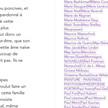
Marie Bashkirtseff
Marie Corel
Marie Dauguet
Marie Lenéru
Marie Noël
Marie Ravenel
e pardonné à 
Marie de Régnier
Marie-Madeleine Davy
é cette 
Mark Twain
Mary Shelley
 plus 
Maupassant
fut donc un 
Maurice Maeterlinck
Maurice Rollinat
t-être, que son 
Maurice de Guérin
Max Elsk
 petite âme naïve 
Max Jacob
Max Linder
May Sarton
Mencken
aucoup de 
Mircea Eliade
Montaigne
t pas. Ils se 
NOUVELLES
Neil Postman
Nietzsche
O.V. de L. Milosz
Octave Mirbeau
Onésime Reclus
Oscar Wilde
ipes 
PEINTURE - PAINTINGS
PHOTOGRAPHIES
POESIE
oulut faire un 
POETRY
Paul Arène
Paul Diel
cette famille 
Paul Fort
Paul Hubert
Paul Léautaud
Paul Morand
onsiste 
Paul Morin
Paul Souriau
hal, même 
Paul Stapfer
Paul Valéry