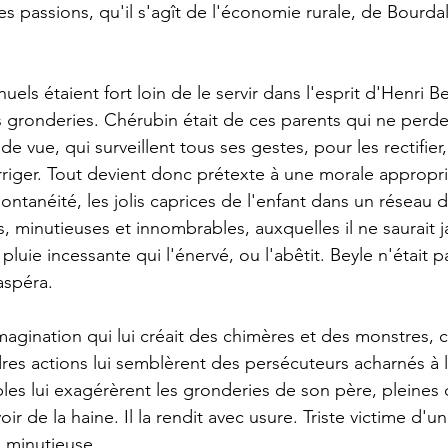
ses passions, qu'il s'agît de l'économie rurale, de Bourd
uels étaient fort loin de le servir dans l'esprit d'Henri Bey
ns gronderies. Chérubin était de ces parents qui ne perd
e vue, qui surveillent tous ses gestes, pour les rectifier,
rriger. Tout devient donc prétexte à une morale approprié
ontanéité, les jolis caprices de l'enfant dans un réseau d
s, minutieuses et innombrables, auxquelles il ne saurait j
luie incessante qui l'énervé, ou l'abêtit. Beyle n'était 
aspéra. 
imagination qui lui créait des chimères et des monstres, c
res actions lui semblèrent des persécuteurs acharnés à le 
bles lui exagérèrent les gronderies de son père, pleines
 voir de la haine. Il la rendit avec usure. Triste victime d'
p minutieuse. 