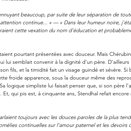
'ennuyant beaucoup, par suite de leur séparation de toute
ttention continue... » — « Dans leur humeur noire, j'éta
oraient cette vexation du nom d'éducation et probableme
aient pourtant présentées avec douceur. Mais Chérubin 
qui lui semblait convenir à la dignité d'un père. D'ailleurs
on fils, et la timidité fait un visage guindé et sévère. Si
cette froide apparence, sous la douceur même des reproc
Sa logique simpliste lui faisait penser que, si son père l'av
. Et, qui pis est, à cinquante ans, Stendhal refait encore
rlaient toujours avec les douces paroles de la plus tendre
omélies continuelles sur l'amour paternel et les devoirs d