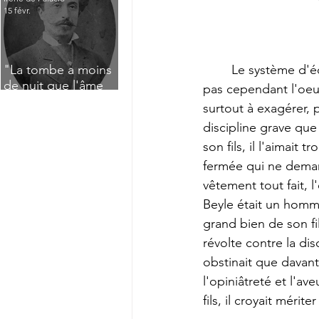
15 févr.
	Le système d'éducation qui fut imposé à Henri Beyle dès la mort de sa mère n'était 
"La tombe a moins
de nuit que l'âme
pas cependant l'oeuv
n'a de jour" : Deux
surtout à exagérer, p
saisissants poèmes
discipline grave que
de deuil de Raoul
son fils, il l'aimait 
Lafagette (1892)
fermée qui ne demand
vêtement tout fait, 
Beyle était un homme 
grand bien de son fil
révolte contre la dis
obstinait que davant
l'opiniâtreté et l'a
fils, il croyait méri