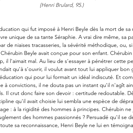
{Henri Brulard, 95.)
re unique de sa tante Séraphie. A vrai dire même, sa pa
ar de niaises tracasseries, la sévérité méthodique, ou, si 
 Chérubin Beyle avait conçue pour son enfant. Chérubin 
trop, il l'aimait mal. Au lieu de s'essayer à pénétrer cette p
ait qu'à s'ouvrir, il voulut avant tout lui appliquer bon 
l'éducation qui pour lui formait un idéal indiscuté. Et c
à convictions, il ne douta pas un instant qu'il n'agît ain
s. Il crut donc faire son devoir : certitude redoutable. D
cipline qu'il avait choisie lui sembla une espèce de déprav
age : à la rigidité des hommes à principes. Chérubin ne j
veuglement des hommes passionnés ? Persuadé qu'il se d
ter toute sa reconnaissance, Henri Beyle ne lui en témoign