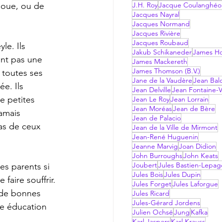
aloue, ou de 
J.H. Roy
Jacque Coulanghéo
Jacques Nayral
Jacques Normand
Jacques Rivière
Jacques Roubaud
le. Ils 
Jakub Schikaneder
James Hol
ent pas une 
James Mackereth
James Thomson (B.V.)
 toutes ses 
Jane de la Vaudère
Jean Bal
e. Ils 
Jean Delville
Jean Fontaine-V
e petites 
Jean Le Roy
Jean Lorrain
Jean Moréas
Jean de Bère
amais 
Jean de Palacio
pas de ceux 
Jean de la Ville de Mirmont
Jean-René Huguenin
Jeanne Marvig
Joan Didion
John Burroughs
John Keats
Joubert
Jules Bastien-Lepag
es parents si 
Jules Bois
Jules Dupin
faire souffrir. 
Jules Forget
Jules Laforgue
 de bonnes 
Jules Ricard
Jules-Gérard Jordens
une éducation 
Julien Ochsé
Jung
Kafka
Karl Jaspers
Karl Krauss