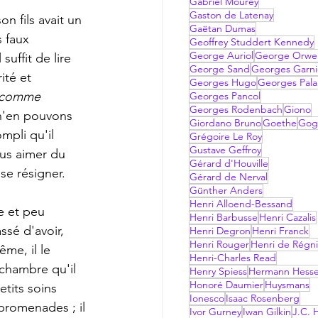
Gabriel Mourey
Gaston de Latenay
n fils avait un 
Gaëtan Dumas
 faux 
Geoffrey Studdert Kennedy
George Auriol
George Orwel
uffit de lire 
George Sand
Georges Garni
ité et 
Georges Hugo
Georges Pala
s comme 
Georges Pancol
Georges Rodenbach
Giono
'en pouvons 
Giordano Bruno
Goethe
Gog
mpli qu'il 
Grégoire Le Roy
Gustave Geffroy
plus aimer du 
Gérard d'Houville
se résigner. 
Gérard de Nerval
Günther Anders
Henri Alloend-Bessand
e et peu 
Henri Barbusse
Henri Cazalis
ssé d'avoir, 
Henri Degron
Henri Franck
Henri Rouger
Henri de Régni
ême, il le 
Henri-Charles Read
 chambre qu'il 
Henry Spiess
Hermann Hess
Honoré Daumier
Huysmans
tits soins 
Ionesco
Isaac Rosenberg
promenades ; il 
Ivor Gurney
Iwan Gilkin
J.C. H