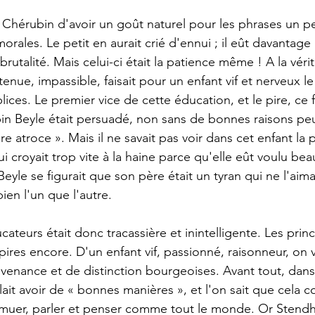
orales. Le petit en aurait crié d'ennui ; il eût davantag
utalité. Mais celui-ci était la patience même ! A la vérit
nue, impassible, faisait pour un enfant vif et nerveux le
ices. Le premier vice de cette éducation, et le pire, ce 
n Beyle était persuadé, non sans de bonnes raisons peu
tère atroce ». Mais il ne savait pas voir dans cet enfant la
 croyait trop vite à la haine parce qu'elle eût voulu be
eyle se figurait que son père était un tyran qui ne l'aimai
ien l'un que l'autre.
teurs était donc tracassière et inintelligente. Les princ
pires encore. D'un enfant vif, passionné, raisonneur, on v
enance et de distinction bourgeoises. Avant tout, dans 
allait avoir de « bonnes manières », et l'on sait que cela c
emuer, parler et penser comme tout le monde. Or Stend