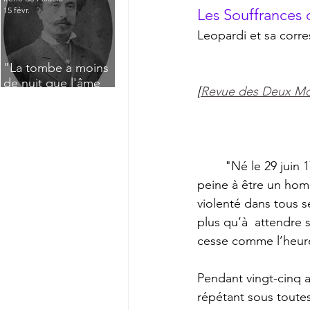
15 févr.
Les Souffrances d
Leopardi et sa cor
"La tombe a moins
de nuit que l'âme
[
Revue des Deux Mon
n'a de jour" : Deux
saisissants poèmes
de deuil de Raoul
Lafagette (1892)
	"Né le 29 juin 1798, mort à Naples le 14 juin 1837, flétri dans son  corps, arrivant à 
peine à être un homm
violenté dans tous s
plus qu’à  attendre s
cesse comme l’heure
Pendant vingt-cinq an
répétant sous toute