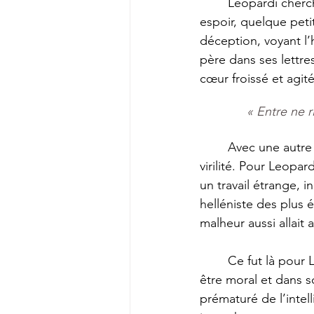
	Leopardi cherche sans doute par lui-même, il essaie de s’affranchir, il voit luire un 
espoir, quelque peti
déception, voyant l’
père dans ses lettre
cœur froissé et agit
« Entre ne r
	Avec une autre nature, cette lutte aurait été peut-être un stimulant et eût fécondé sa 
virilité. Pour Leopard
un travail étrange, i
helléniste des plus é
malheur aussi allait 
	Ce fut là pour Leopardi la source d’une double et désastreuse  altération dans son 
être moral et dans 
prématuré de l’intel