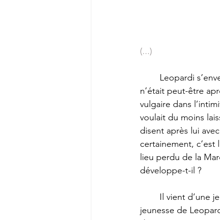
(...)
	Leopardi s’enveloppait dans une sorte de stoïcisme qui plaisait à son âme fière, et qui 
n’était peut-être ap
vulgaire dans l’intim
voulait du moins lai
disent après lui ave
certainement, c’est 
lieu perdu de la Ma
développe-t-il ? 
	Il vient d’une jeunesse fatalement comprimée et altérée dans sa source. Cette 
jeunesse de Leopardi