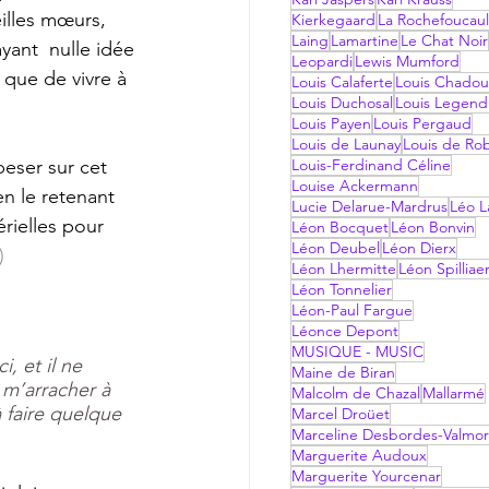
eilles mœurs, 
Kierkegaard
La Rochefoucau
Laing
Lamartine
Le Chat Noir
ant  nulle idée 
Leopardi
Lewis Mumford
 que de vivre à 
Louis Calaferte
Louis Chadou
Louis Duchosal
Louis Legend
Louis Payen
Louis Pergaud
Louis de Launay
Louis de Ro
Louis-Ferdinand Céline
Louise Ackermann
en le retenant 
Lucie Delarue-Mardrus
Léo La
rielles pour 
Léon Bocquet
Léon Bonvin
Léon Deubel
Léon Dierx
)
Léon Lhermitte
Léon Spilliae
Léon Tonnelier
Léon-Paul Fargue
Léonce Depont
MUSIQUE - MUSIC
, et il ne 
Maine de Biran
m’arracher à 
Malcolm de Chazal
Mallarmé
 faire quelque 
Marcel Droüet
Marceline Desbordes-Valmo
Marguerite Audoux
Marguerite Yourcenar