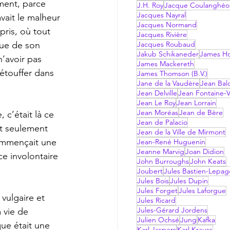
mment, parce 
J.H. Roy
Jacque Coulanghéo
Jacques Nayral
vait le malheur 
Jacques Normand
ris, où tout 
Jacques Rivière
que de son 
Jacques Roubaud
Jakub Schikaneder
James Hol
n’avoir pas 
James Mackereth
étouffer dans 
James Thomson (B.V.)
Jane de la Vaudère
Jean Bal
Jean Delville
Jean Fontaine-V
Jean Le Roy
Jean Lorrain
Jean Moréas
Jean de Bère
Jean de Palacio
it seulement 
Jean de la Ville de Mirmont
commençait une 
Jean-René Huguenin
Jeanne Marvig
Joan Didion
ce involontaire 
John Burroughs
John Keats
Joubert
Jules Bastien-Lepag
Jules Bois
Jules Dupin
Jules Forget
Jules Laforgue
Jules Ricard
Jules-Gérard Jordens
 vie de 
Julien Ochsé
Jung
Kafka
que était une 
Karl Jaspers
Karl Krauss