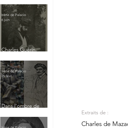
Irène de Palacio
6 juin
Charles Guérin,
homme intérieur
Irène de Palacio
25 févr.
Dans l'ombre de
Jacques Nayral
Extraits de :
Charles de Maza
Irène de Palacio