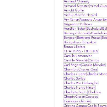
Armand Charnay
Armand Silvestre
Armel Gue
Arnold Goffin
Arthur Merton Hazard
Ary Renan
Auguste Angellier
Augustine Bulteau
Aurélien Scholl
Bachelard
Bal
Barbey d'Aurevilly
Baudelair
Bergson
Bertrand Russell
Bo
Boulgakov - Bulgakov
Bruno Liljefors
CITATIONS - QUOTES
Camille Lemonnier
Camille Mauclair
Camus
Carl Rogers
Catulle Mendès
Chamfort
Charles Cros
Charles Guérin
Charles Mori
Charles Sorley
Charles Van Lerberghe
Charles-Henry Hirsch
Charlotte Smith
Chekhov
Chopin
Cioran
Cocteau
Correspondances
Cristina Campo
Cécile Sauv