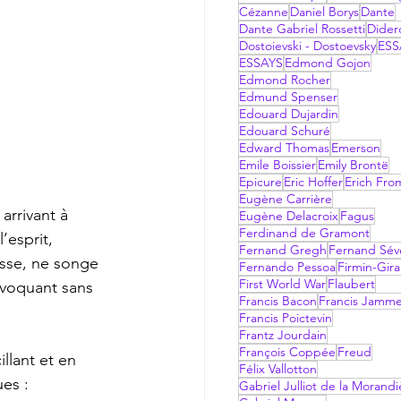
Cézanne
Daniel Borys
Dante
Dante Gabriel Rossetti
Dider
Dostoievski - Dostoevsky
ESS
ESSAYS
Edmond Gojon
Edmond Rocher
Edmund Spenser
Edouard Dujardin
Edouard Schuré
Edward Thomas
Emerson
Emile Boissier
Emily Brontë
Epicure
Eric Hoffer
Erich Fr
Eugène Carrière
Eugène Delacroix
Fagus
Ferdinand de Gramont
’esprit, 
Fernand Gregh
Fernand Sév
esse, ne songe 
Fernando Pessoa
Firmin-Gir
First World War
Flaubert
invoquant sans 
Francis Bacon
Francis Jamm
Francis Poictevin
Frantz Jourdain
François Coppée
Freud
llant et en 
Félix Vallotton
es :  
Gabriel Julliot de la Morandi