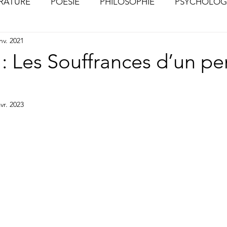
ÉRATURE
POÉSIE
PHILOSOPHIE
PSYCHOLOG
nv. 2021
S
CHOSES VUES (Photographies)
: Les Souffrances d’un p
vr. 2023