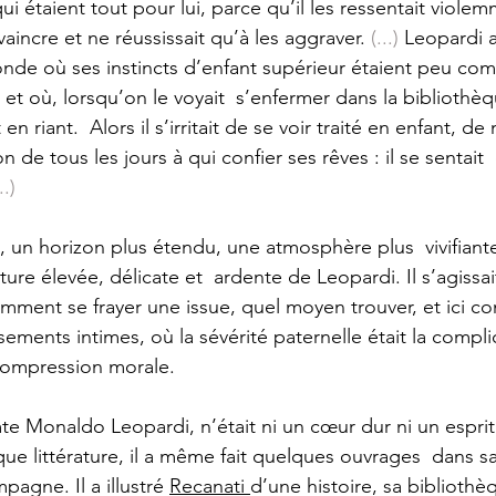
ui étaient tout pour lui, parce qu’il les ressentait viole
 vaincre et ne réussissait qu’à les aggraver. 
(...) 
Leopardi a
nde où ses instincts d’enfant supérieur étaient peu comp
, et où, lorsqu’on le voyait  s’enfermer dans la bibliothè
en riant.  Alors il s’irritait de se voir traité en enfant, de 
 tous les jours à qui confier ses rêves : il se sentait  
..) 
ure élevée, délicate et  ardente de Leopardi. Il s’agissa
omment se frayer une issue, quel moyen trouver, et ici 
ssements intimes, où la sévérité paternelle était la compli
ompression morale. 
elque littérature, il a même fait quelques ouvrages  dans sa
gne. Il a illustré 
Recanati 
d’une histoire, sa bibliothè