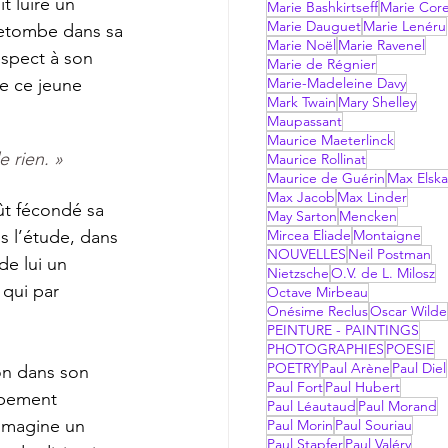
Marie Bashkirtseff
Marie Corel
Marie Dauguet
Marie Lenéru
 retombe dans sa 
Marie Noël
Marie Ravenel
espect à son 
Marie de Régnier
e ce jeune 
Marie-Madeleine Davy
Mark Twain
Mary Shelley
Maupassant
Maurice Maeterlinck
 rien. »
Maurice Rollinat
Maurice de Guérin
Max Elsk
Max Jacob
Max Linder
May Sarton
Mencken
ns l’étude, dans 
Mircea Eliade
Montaigne
NOUVELLES
Neil Postman
de lui un 
Nietzsche
O.V. de L. Milosz
 qui par 
Octave Mirbeau
Onésime Reclus
Oscar Wilde
PEINTURE - PAINTINGS
PHOTOGRAPHIES
POESIE
POETRY
Paul Arène
Paul Diel
Paul Fort
Paul Hubert
ppement 
Paul Léautaud
Paul Morand
 imagine un 
Paul Morin
Paul Souriau
Paul Stapfer
Paul Valéry