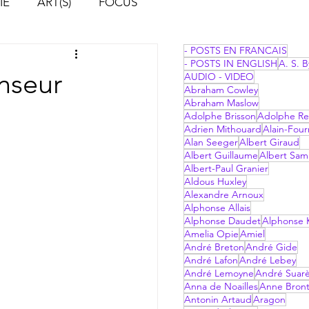
IE
ART(S)
FOCUS
- POSTS EN FRANCAIS
- POSTS IN ENGLISH
A. S. B
enseur
AUDIO - VIDEO
Abraham Cowley
Abraham Maslow
Adolphe Brisson
Adolphe Re
Adrien Mithouard
Alain-Four
Alan Seeger
Albert Giraud
Albert Guillaume
Albert Sam
Albert-Paul Granier
Aldous Huxley
Alexandre Arnoux
Alphonse Allais
Alphonse Daudet
Alphonse 
Amelia Opie
Amiel
André Breton
André Gide
André Lafon
André Lebey
André Lemoyne
André Suar
Anna de Noailles
Anne Bron
Antonin Artaud
Aragon