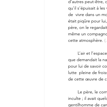
d’autres peut-être, q
qu’il s’épuisait à les
de  vivre dans un mo
était piqûre pour lui
père, on le regardait 
même un compagnon de
cette atmosphère. 
(.
	L’air et l’espace, un horizon plus étendu, une atmosphère plus  vivifiante, c’était là ce 
que demandait la nat
pour lui de savoir c
lutte  pleine de froi
de cette œuvre de c
	Le père, le comte Monaldo Leopardi, n’était ni un cœur dur ni un esprit vulgaire et  
inculte ; il avait qu
gentilhomme de campa