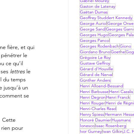
Gabriel Mourey
Gaston de Latenay
Gaëtan Dumas
Geoffrey Studdert Kennedy
George Auriol
George Orwel
George Sand
Georges Garni
Georges Hugo
Georges Pala
Georges Pancol
Georges Rodenbach
Giono
Giordano Bruno
Goethe
Gog
pénétrer le 
Grégoire Le Roy
u ce qu’il  
Gustave Geffroy
Gérard d'Houville
 ses 
lettres
 le 
Gérard de Nerval
al du temps 
Günther Anders
Henri Alloend-Bessand
e jusqu’à un 
Henri Barbusse
Henri Cazalis
s comment se 
Henri Degron
Henri Franck
Henri Rouger
Henri de Régni
Henri-Charles Read
Henry Spiess
Hermann Hess
Honoré Daumier
Huysmans
Ionesco
Isaac Rosenberg
 rien pour 
Ivor Gurney
Iwan Gilkin
J.C. H