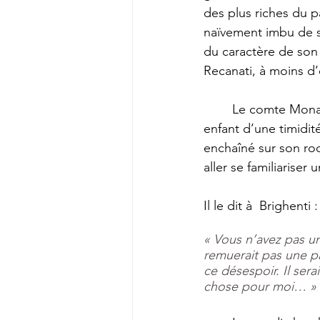
des plus riches du pa
naïvement imbu de so
du caractère de son 
Recanati, à moins d
	Le comte Monaldo Leopardi fît sans y songer un grand mal en laissant peser sur cet 
enfant d’une timidit
enchaîné sur son roch
aller se familiariser
Il le dit à  Brighenti :
« Vous n’avez pas un
remuerait pas une p
ce désespoir. Il ser
chose pour moi… » 