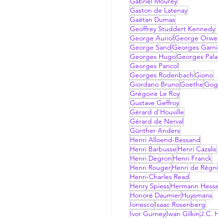
Gabriel Mourey
Gaston de Latenay
Gaëtan Dumas
Geoffrey Studdert Kennedy
George Auriol
George Orwel
George Sand
Georges Garni
Georges Hugo
Georges Pala
Georges Pancol
Georges Rodenbach
Giono
Giordano Bruno
Goethe
Gog
Grégoire Le Roy
Gustave Geffroy
Gérard d'Houville
Gérard de Nerval
Günther Anders
Henri Alloend-Bessand
Henri Barbusse
Henri Cazalis
Henri Degron
Henri Franck
Henri Rouger
Henri de Régni
Henri-Charles Read
Henry Spiess
Hermann Hess
Honoré Daumier
Huysmans
Ionesco
Isaac Rosenberg
Ivor Gurney
Iwan Gilkin
J.C. H