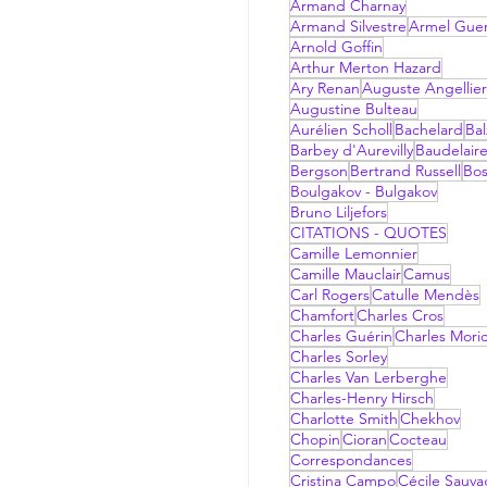
Armand Charnay
Armand Silvestre
Armel Gue
Arnold Goffin
Arthur Merton Hazard
Ary Renan
Auguste Angellier
Augustine Bulteau
Aurélien Scholl
Bachelard
Bal
Barbey d'Aurevilly
Baudelair
Bergson
Bertrand Russell
Bo
Boulgakov - Bulgakov
Bruno Liljefors
CITATIONS - QUOTES
Camille Lemonnier
Camille Mauclair
Camus
Carl Rogers
Catulle Mendès
Chamfort
Charles Cros
Charles Guérin
Charles Mori
Charles Sorley
Charles Van Lerberghe
Charles-Henry Hirsch
Charlotte Smith
Chekhov
Chopin
Cioran
Cocteau
Correspondances
Cristina Campo
Cécile Sauv