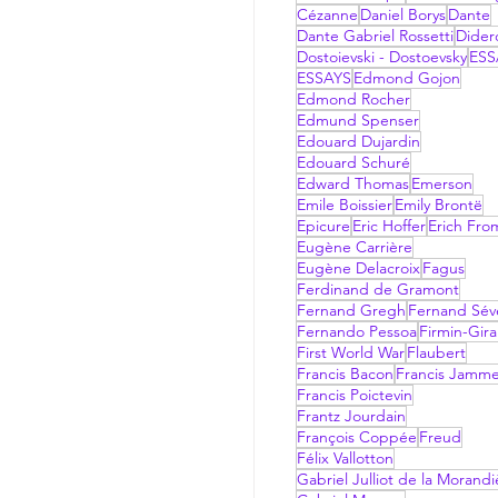
Cézanne
Daniel Borys
Dante
Dante Gabriel Rossetti
Dider
Dostoievski - Dostoevsky
ESS
ESSAYS
Edmond Gojon
Edmond Rocher
Edmund Spenser
Edouard Dujardin
Edouard Schuré
Edward Thomas
Emerson
Emile Boissier
Emily Brontë
Epicure
Eric Hoffer
Erich Fr
Eugène Carrière
Eugène Delacroix
Fagus
Ferdinand de Gramont
Fernand Gregh
Fernand Sév
Fernando Pessoa
Firmin-Gir
First World War
Flaubert
Francis Bacon
Francis Jamm
Francis Poictevin
Frantz Jourdain
François Coppée
Freud
Félix Vallotton
Gabriel Julliot de la Morandi