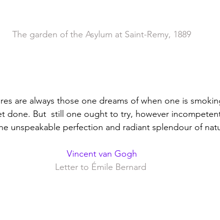
The garden of the Asylum at Saint-Remy
, 1889
t done. But  still one ought to try, however incompeten
he unspeakable perfection and radiant splendour of nat
Vincent van Gogh
Letter to Émile Bernard 