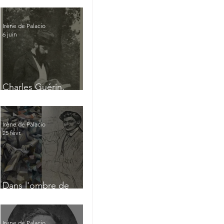
Irène de Palacio
6 juin
Charles Guérin,
homme intérieur
Irène de Palacio
25 févr.
Dans l'ombre de
Jacques Nayral
Irène de Palacio