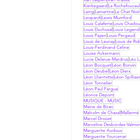
Kierkegaard
La Rochefoucau
Laing
Lamartine
Le Chat Noir
Leopardi
Lewis Mumford
Louis Calaferte
Louis Chadou
Louis Duchosal
Louis Legend
Louis Payen
Louis Pergaud
Louis de Launay
Louis de Ro
Louis-Ferdinand Céline
Louise Ackermann
Lucie Delarue-Mardrus
Léo La
Léon Bocquet
Léon Bonvin
Léon Deubel
Léon Dierx
Léon Lhermitte
Léon Spilliae
Léon Tonnelier
Léon-Paul Fargue
Léonce Depont
MUSIQUE - MUSIC
Maine de Biran
Malcolm de Chazal
Mallarmé
Marcel Droüet
Marceline Desbordes-Valmo
Marguerite Audoux
Marguerite Yourcenar