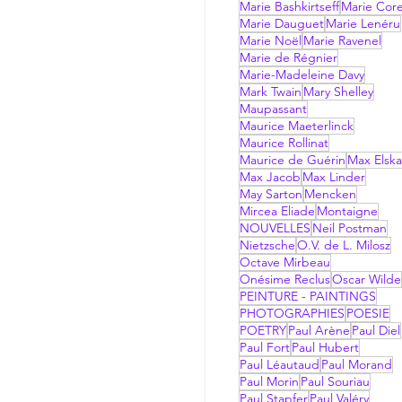
Marie Bashkirtseff
Marie Corel
Marie Dauguet
Marie Lenéru
Marie Noël
Marie Ravenel
Marie de Régnier
Marie-Madeleine Davy
Mark Twain
Mary Shelley
Maupassant
Maurice Maeterlinck
Maurice Rollinat
Maurice de Guérin
Max Elsk
Max Jacob
Max Linder
May Sarton
Mencken
Mircea Eliade
Montaigne
NOUVELLES
Neil Postman
Nietzsche
O.V. de L. Milosz
Octave Mirbeau
Onésime Reclus
Oscar Wilde
PEINTURE - PAINTINGS
PHOTOGRAPHIES
POESIE
POETRY
Paul Arène
Paul Diel
Paul Fort
Paul Hubert
Paul Léautaud
Paul Morand
Paul Morin
Paul Souriau
Paul Stapfer
Paul Valéry