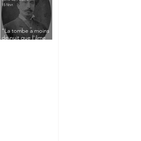
15 févr.
"La tombe a moins
de nuit que l'âme
n'a de jour" : Deux
saisissants poèmes
de deuil de Raoul
Lafagette (1892)