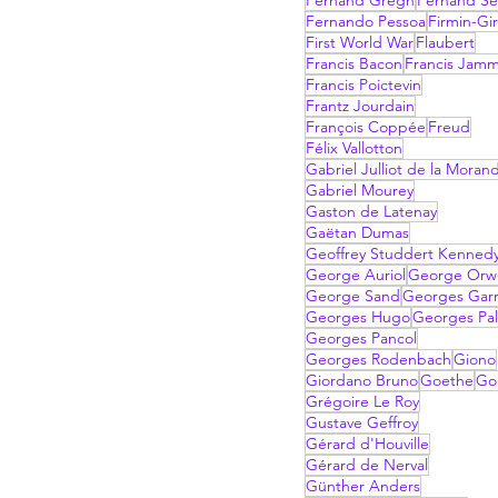
Fernand Gregh
Fernand Sé
Fernando Pessoa
Firmin-Gi
First World War
Flaubert
Francis Bacon
Francis Jam
Francis Poictevin
Frantz Jourdain
François Coppée
Freud
Félix Vallotton
Gabriel Julliot de la Moran
Gabriel Mourey
Gaston de Latenay
Gaëtan Dumas
Geoffrey Studdert Kenned
George Auriol
George Orwe
George Sand
Georges Garn
Georges Hugo
Georges Pal
Georges Pancol
Georges Rodenbach
Giono
Giordano Bruno
Goethe
Go
Grégoire Le Roy
Gustave Geffroy
Gérard d'Houville
Gérard de Nerval
Günther Anders