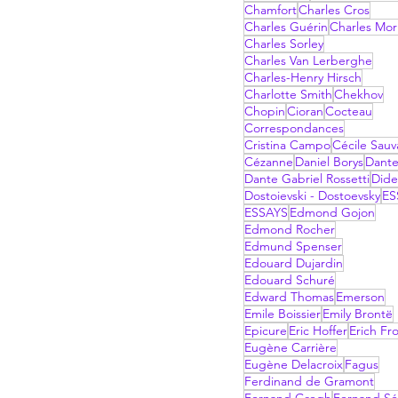
Chamfort
Charles Cros
Charles Guérin
Charles Mor
Charles Sorley
Charles Van Lerberghe
Charles-Henry Hirsch
Charlotte Smith
Chekhov
Chopin
Cioran
Cocteau
Correspondances
Cristina Campo
Cécile Sau
Cézanne
Daniel Borys
Dant
Dante Gabriel Rossetti
Dide
Dostoievski - Dostoevsky
ES
ESSAYS
Edmond Gojon
Edmond Rocher
Edmund Spenser
Edouard Dujardin
Edouard Schuré
Edward Thomas
Emerson
Emile Boissier
Emily Brontë
Epicure
Eric Hoffer
Erich F
Eugène Carrière
Eugène Delacroix
Fagus
Ferdinand de Gramont