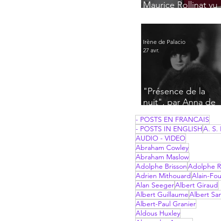
Maurice Rollinat vu
par Frantz Jourdain
Irène de Palacio
27 avr.
"Présence de la
nuit", par Anna de
Noailles
- POSTS EN FRANCAIS
- POSTS IN ENGLISH
A. S. 
AUDIO - VIDEO
Abraham Cowley
Abraham Maslow
Adolphe Brisson
Adolphe R
Adrien Mithouard
Alain-Fou
Alan Seeger
Albert Giraud
Albert Guillaume
Albert Sa
Albert-Paul Granier
Aldous Huxley