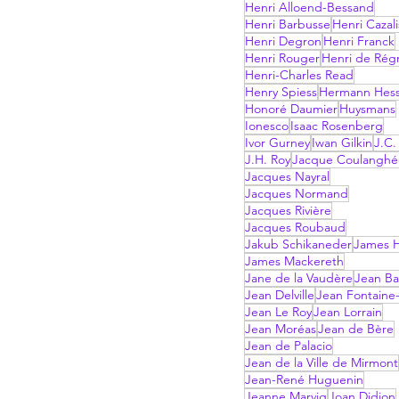
Henri Alloend-Bessand
Henri Barbusse
Henri Cazali
Henri Degron
Henri Franck
Henri Rouger
Henri de Rég
Henri-Charles Read
Henry Spiess
Hermann Hes
Honoré Daumier
Huysmans
Ionesco
Isaac Rosenberg
Ivor Gurney
Iwan Gilkin
J.C.
J.H. Roy
Jacque Coulanghé
Jacques Nayral
Jacques Normand
Jacques Rivière
Jacques Roubaud
Jakub Schikaneder
James H
James Mackereth
Jane de la Vaudère
Jean Ba
Jean Delville
Jean Fontaine-
Jean Le Roy
Jean Lorrain
Jean Moréas
Jean de Bère
Jean de Palacio
Jean de la Ville de Mirmont
Jean-René Huguenin
Jeanne Marvig
Joan Didion