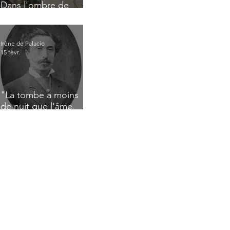
Dans l'ombre de
Jacques Nayral
Irène de Palacio
15 févr.
"La tombe a moins
de nuit que l'âme
n'a de jour" : Deux
saisissants poèmes
de deuil de Raoul
Lafagette (1892)