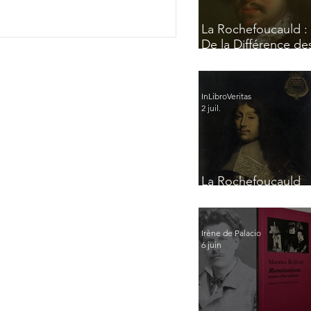
La Rochefoucauld :
De la Différence de
Esprits
InLibroVeritas
2 juil.
La Rochefoucauld
par lui-même
Irène de Palacio
6 juin