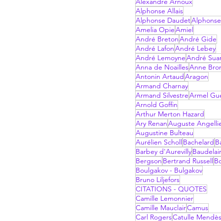
Alexandre Arnoux
Alphonse Allais
Alphonse Daudet
Alphonse
Amelia Opie
Amiel
André Breton
André Gide
André Lafon
André Lebey
André Lemoyne
André Sua
Anna de Noailles
Anne Bro
Antonin Artaud
Aragon
Armand Charnay
Armand Silvestre
Armel Gu
Arnold Goffin
Arthur Merton Hazard
Ary Renan
Auguste Angelli
Augustine Bulteau
Aurélien Scholl
Bachelard
B
Barbey d'Aurevilly
Baudelai
Bergson
Bertrand Russell
B
Boulgakov - Bulgakov
Bruno Liljefors
CITATIONS - QUOTES
Camille Lemonnier
Camille Mauclair
Camus
Carl Rogers
Catulle Mendè