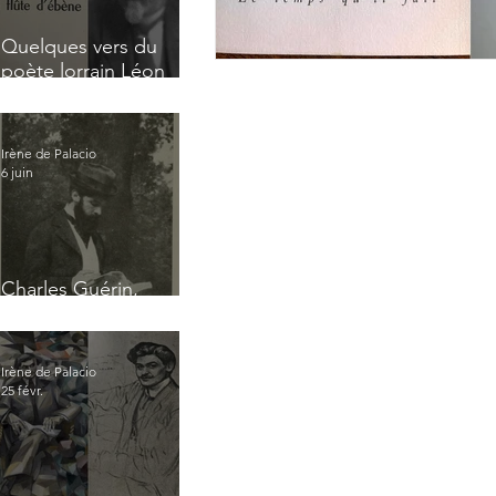
Quelques vers du
poète lorrain Léon
Tonnelier
Irène de Palacio
6 juin
Charles Guérin,
homme intérieur
Irène de Palacio
25 févr.