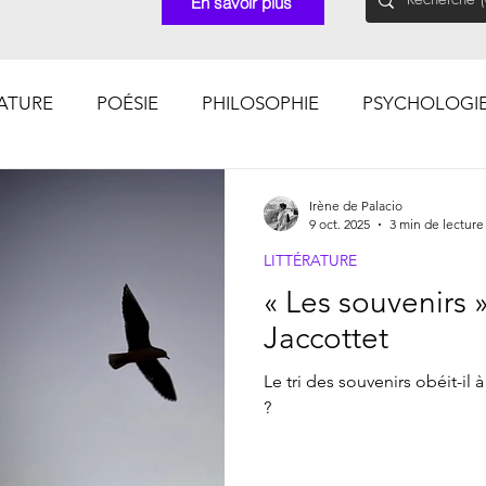
En savoir plus
RATURE
POÉSIE
PHILOSOPHIE
PSYCHOLOGI
CHOSES VUES (Photographies)
Irène de Palacio
9 oct. 2025
3 min de lecture
LITTÉRATURE
« Les souvenirs »
Jaccottet
Le tri des souvenirs obéit-il à
?