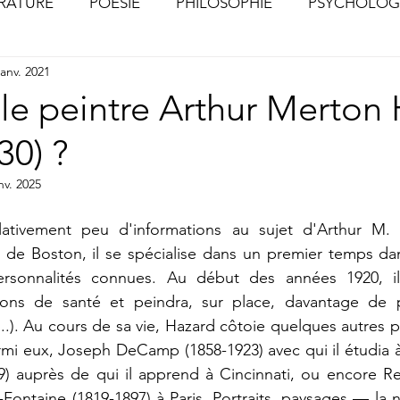
ÉRATURE
POÉSIE
PHILOSOPHIE
PSYCHOLOG
janv. 2021
S
CHOSES VUES (Photographies)
 le peintre Arthur Merton
30) ?
nv. 2025
e de Boston, il se spécialise dans un premier temps dans
rsonnalités connues. Au début des années 1920, i
isons de santé et peindra, sur place, davantage de p
..). Au cours de sa vie, Hazard côtoie quelques autres pei
rmi eux, Joseph DeCamp (1858-1923) avec qui il étudia à
) auprès de qui il apprend à Cincinnati, ou encore Re
Fontaine (1819-1897) à Paris. Portraits, paysages — la nat