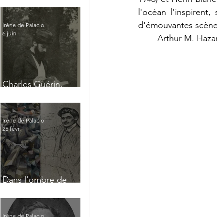
l'océan l'inspirent
d'émouvantes scènes
Irène de Palacio
6 juin
	Arthur M. Haz
Charles Guérin,
homme intérieur
Irène de Palacio
25 févr.
Dans l'ombre de
Jacques Nayral
Irène de Palacio