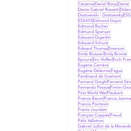
Cézanne
Daniel Borys
Dante
Dante Gabriel Rossetti
Dider
Dostoievski - Dostoevsky
ESS
ESSAYS
Edmond Gojon
Edmond Rocher
Edmund Spenser
Edouard Dujardin
Edouard Schuré
Edward Thomas
Emerson
Emile Boissier
Emily Brontë
Epicure
Eric Hoffer
Erich Fr
Eugène Carrière
Eugène Delacroix
Fagus
Ferdinand de Gramont
Fernand Gregh
Fernand Sév
Fernando Pessoa
Firmin-Gir
First World War
Flaubert
Francis Bacon
Francis Jamm
Francis Poictevin
Frantz Jourdain
François Coppée
Freud
Félix Vallotton
Gabriel Julliot de la Morandi