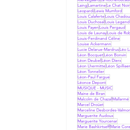
Laing
Lamartine
Le Chat Noir
Leopardi
Lewis Mumford
Louis Calaferte
Louis Chadou
Louis Duchosal
Louis Legend
Louis Payen
Louis Pergaud
Louis de Launay
Louis de Ro
Louis-Ferdinand Céline
Louise Ackermann
Lucie Delarue-Mardrus
Léo La
Léon Bocquet
Léon Bonvin
Léon Deubel
Léon Dierx
Léon Lhermitte
Léon Spilliae
Léon Tonnelier
Léon-Paul Fargue
Léonce Depont
MUSIQUE - MUSIC
Maine de Biran
Malcolm de Chazal
Mallarmé
Marcel Droüet
Marceline Desbordes-Valmo
Marguerite Audoux
Marguerite Yourcenar
Marie Bashkirtseff
Marie Corel