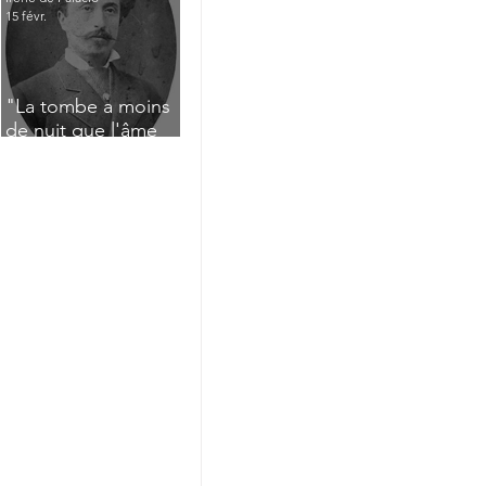
15 févr.
"La tombe a moins
de nuit que l'âme
n'a de jour" : Deux
saisissants poèmes
de deuil de Raoul
Lafagette (1892)