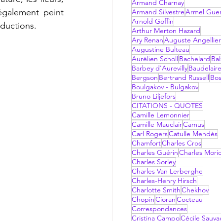
Armand Charnay
également peint 
Armand Silvestre
Armel Gue
Arnold Goffin
ductions.
Arthur Merton Hazard
Ary Renan
Auguste Angellier
Augustine Bulteau
Aurélien Scholl
Bachelard
Bal
Barbey d'Aurevilly
Baudelair
Bergson
Bertrand Russell
Bo
Boulgakov - Bulgakov
Bruno Liljefors
CITATIONS - QUOTES
Camille Lemonnier
Camille Mauclair
Camus
Carl Rogers
Catulle Mendès
Chamfort
Charles Cros
Charles Guérin
Charles Mori
Charles Sorley
Charles Van Lerberghe
Charles-Henry Hirsch
Charlotte Smith
Chekhov
Chopin
Cioran
Cocteau
Correspondances
Cristina Campo
Cécile Sauv