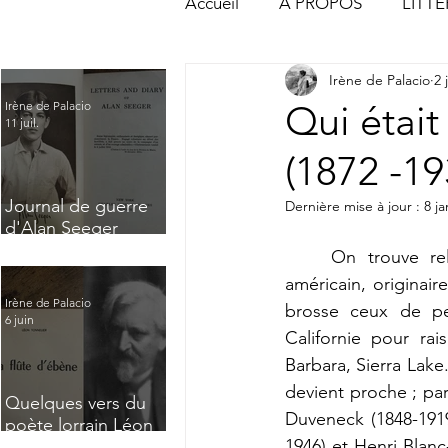
Accueil
À PROPOS
LITT
Irène de Palacio
2 
ACTUALITÉS & CHRONIQUE
Qui était
Irène de Palacio
11 juil.
(1872 -19
Journal de guerre
Dernière mise à jour :
8 ja
d'Alan Seeger
(Extrait) : "A
	On trouve relativement peu d'informations au sujet d'Arthur M. Hazard. Peintre 
desolate village of
américain, originair
northern France"
Irène de Palacio
brosse ceux de pe
6 juin
Californie pour ra
Barbara, Sierra Lake.
devient proche ; pa
Quelques vers du
Duveneck (1848-1919
poète lorrain Léon
1946) et Henri Blanc-
Tonnelier