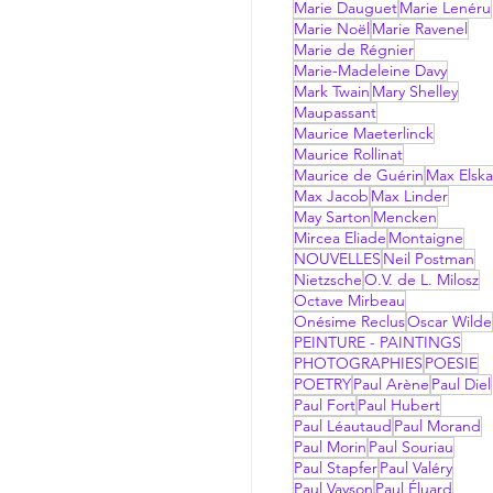
Marie Dauguet
Marie Lenéru
Marie Noël
Marie Ravenel
Marie de Régnier
Marie-Madeleine Davy
Mark Twain
Mary Shelley
Maupassant
Maurice Maeterlinck
Maurice Rollinat
Maurice de Guérin
Max Elsk
Max Jacob
Max Linder
May Sarton
Mencken
Mircea Eliade
Montaigne
NOUVELLES
Neil Postman
Nietzsche
O.V. de L. Milosz
Octave Mirbeau
Onésime Reclus
Oscar Wilde
PEINTURE - PAINTINGS
PHOTOGRAPHIES
POESIE
POETRY
Paul Arène
Paul Diel
Paul Fort
Paul Hubert
Paul Léautaud
Paul Morand
Paul Morin
Paul Souriau
Paul Stapfer
Paul Valéry
Paul Vayson
Paul Éluard