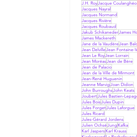
J.H. Roy
Jacque Coulanghéo
Jacques Nayral
Jacques Normand
Jacques Rivière
Jacques Roubaud
Jakub Schikaneder
James Hol
James Mackereth
Jane de la Vaudère
Jean Bal
Jean Delville
Jean Fontaine-V
Jean Le Roy
Jean Lorrain
Jean Moréas
Jean de Bère
Jean de Palacio
Jean de la Ville de Mirmont
Jean-René Huguenin
Jeanne Marvig
Joan Didion
John Burroughs
John Keats
Joubert
Jules Bastien-Lepag
Jules Bois
Jules Dupin
Jules Forget
Jules Laforgue
Jules Ricard
Jules-Gérard Jordens
Julien Ochsé
Jung
Kafka
Karl Jaspers
Karl Krauss
Kierkegaard
La Rochefoucau