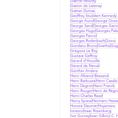
Gabriel Mourey
Gaston de Latenay
Gaëtan Dumas
Geoffrey Studdert Kennedy
George Auriol
George Orwel
George Sand
Georges Garni
Georges Hugo
Georges Pala
Georges Pancol
Georges Rodenbach
Giono
Giordano Bruno
Goethe
Gog
Grégoire Le Roy
Gustave Geffroy
Gérard d'Houville
Gérard de Nerval
Günther Anders
Henri Alloend-Bessand
Henri Barbusse
Henri Cazalis
Henri Degron
Henri Franck
Henri Rouger
Henri de Régni
Henri-Charles Read
Henry Spiess
Hermann Hess
Honoré Daumier
Huysmans
Ionesco
Isaac Rosenberg
Ivor Gurney
Iwan Gilkin
J.C. H