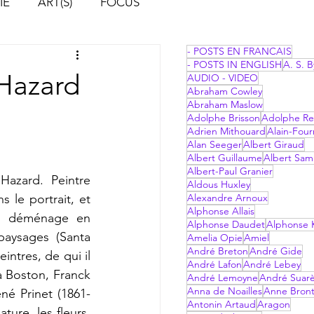
IE
ART(S)
FOCUS
- POSTS EN FRANCAIS
- POSTS IN ENGLISH
A. S. B
 Hazard
AUDIO - VIDEO
Abraham Cowley
Abraham Maslow
Adolphe Brisson
Adolphe Re
Adrien Mithouard
Alain-Four
Alan Seeger
Albert Giraud
Albert Guillaume
Albert Sam
Albert-Paul Granier
Aldous Huxley
 le portrait, et 
Alexandre Arnoux
Alphonse Allais
l déménage en 
Alphonse Daudet
Alphonse 
aysages (Santa 
Amelia Opie
Amiel
André Breton
André Gide
ntres, de qui il 
André Lafon
André Lebey
 Boston, Franck 
André Lemoyne
André Suar
Anna de Noailles
Anne Bron
né Prinet (1861-
Antonin Artaud
Aragon
ure, les fleurs, 