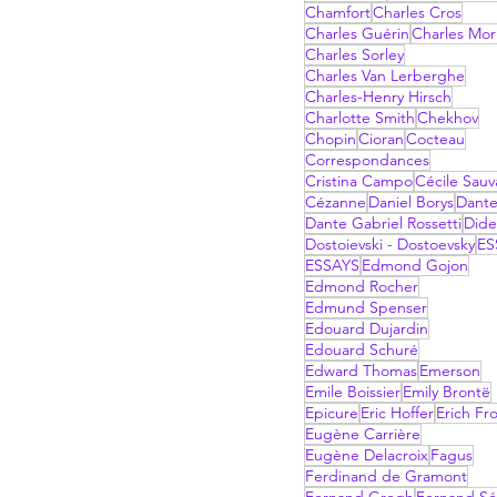
Chamfort
Charles Cros
Charles Guérin
Charles Mor
Charles Sorley
Charles Van Lerberghe
Charles-Henry Hirsch
Charlotte Smith
Chekhov
Chopin
Cioran
Cocteau
Correspondances
Cristina Campo
Cécile Sau
Cézanne
Daniel Borys
Dant
Dante Gabriel Rossetti
Dide
Dostoievski - Dostoevsky
ES
ESSAYS
Edmond Gojon
Edmond Rocher
Edmund Spenser
Edouard Dujardin
Edouard Schuré
Edward Thomas
Emerson
Emile Boissier
Emily Brontë
Epicure
Eric Hoffer
Erich F
Eugène Carrière
Eugène Delacroix
Fagus
Ferdinand de Gramont