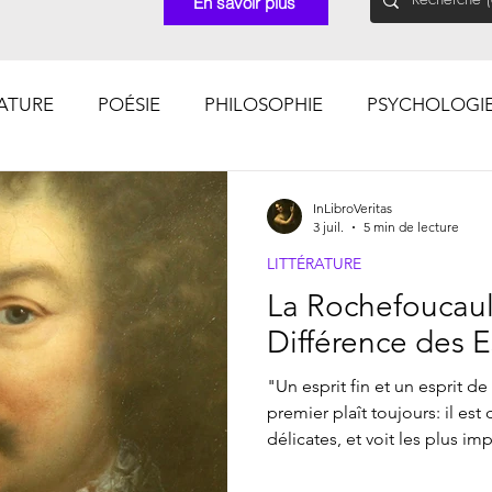
En savoir plus
RATURE
POÉSIE
PHILOSOPHIE
PSYCHOLOGI
CHOSES VUES (Photographies)
InLibroVeritas
3 juil.
5 min de lecture
LITTÉRATURE
La Rochefoucaul
Différence des E
"Un esprit fin et un esprit de
premier plaît toujours: il est
délicates, et voit les plus im
finesse ne va jamais droit: il
détours pour faire réussir se