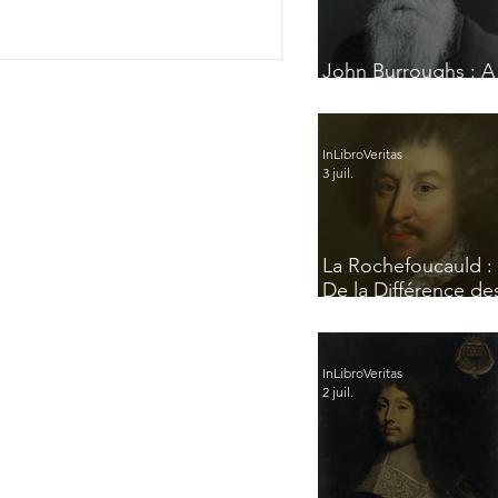
John Burroughs : A
Glimpse of France
InLibroVeritas
3 juil.
La Rochefoucauld :
De la Différence de
Esprits
InLibroVeritas
2 juil.