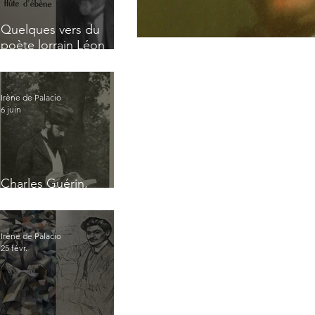
Quelques vers du
poète lorrain Léon
Tonnelier
Irène de Palacio
6 juin
Charles Guérin,
homme intérieur
Irène de Palacio
25 févr.