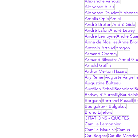
Alexandre Arnoux
Alphonse Allais
Alphonse Daudet
Alphonse
Amelia Opie
Amiel
André Breton
André Gide
André Lafon
André Lebey
André Lemoyne
André Sua
Anna de Noailles
Anne Bro
Antonin Artaud
Aragon
Armand Charnay
Armand Silvestre
Armel Gu
Arnold Goffin
Arthur Merton Hazard
Ary Renan
Auguste Angelli
Augustine Bulteau
Aurélien Scholl
Bachelard
B
Barbey d'Aurevilly
Baudelai
Bergson
Bertrand Russell
B
Boulgakov - Bulgakov
Bruno Liljefors
CITATIONS - QUOTES
Camille Lemonnier
Camille Mauclair
Camus
Carl Rogers
Catulle Mendè