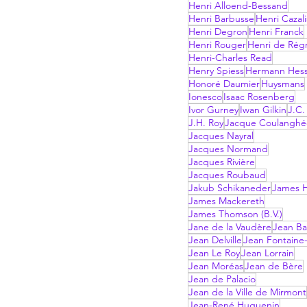
Henri Alloend-Bessand
Henri Barbusse
Henri Cazali
Henri Degron
Henri Franck
Henri Rouger
Henri de Rég
Henri-Charles Read
Henry Spiess
Hermann Hes
Honoré Daumier
Huysmans
Ionesco
Isaac Rosenberg
Ivor Gurney
Iwan Gilkin
J.C.
J.H. Roy
Jacque Coulanghé
Jacques Nayral
Jacques Normand
Jacques Rivière
Jacques Roubaud
Jakub Schikaneder
James H
James Mackereth
James Thomson (B.V.)
Jane de la Vaudère
Jean Ba
Jean Delville
Jean Fontaine-
Jean Le Roy
Jean Lorrain
Jean Moréas
Jean de Bère
Jean de Palacio
Jean de la Ville de Mirmont
Jean-René Huguenin