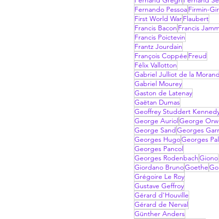
Fernand Gregh
Fernand Sé
Fernando Pessoa
Firmin-Gi
First World War
Flaubert
Francis Bacon
Francis Jam
Francis Poictevin
Frantz Jourdain
François Coppée
Freud
Félix Vallotton
Gabriel Julliot de la Moran
Gabriel Mourey
Gaston de Latenay
Gaëtan Dumas
Geoffrey Studdert Kenned
George Auriol
George Orwe
George Sand
Georges Garn
Georges Hugo
Georges Pal
Georges Pancol
Georges Rodenbach
Giono
Giordano Bruno
Goethe
Go
Grégoire Le Roy
Gustave Geffroy
Gérard d'Houville
Gérard de Nerval
Günther Anders