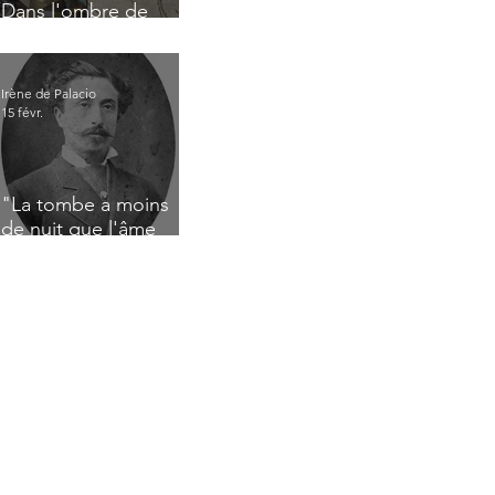
Dans l'ombre de
Jacques Nayral
Irène de Palacio
15 févr.
"La tombe a moins
de nuit que l'âme
n'a de jour" : Deux
saisissants poèmes
de deuil de Raoul
Lafagette (1892)