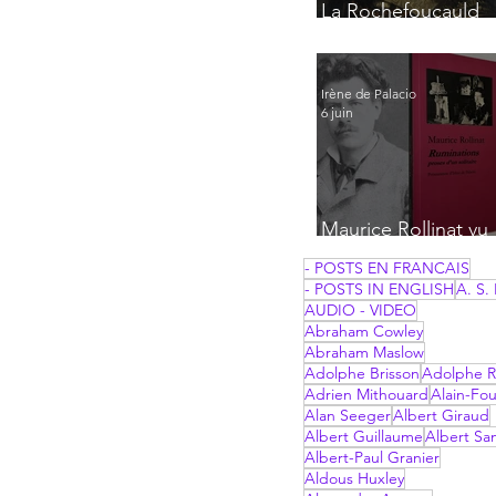
La Rochefoucauld
par lui-même
Irène de Palacio
6 juin
Maurice Rollinat vu
par Frantz Jourdain
- POSTS EN FRANCAIS
- POSTS IN ENGLISH
A. S. 
AUDIO - VIDEO
Abraham Cowley
Abraham Maslow
Adolphe Brisson
Adolphe R
Adrien Mithouard
Alain-Fou
Alan Seeger
Albert Giraud
Albert Guillaume
Albert Sa
Albert-Paul Granier
Aldous Huxley