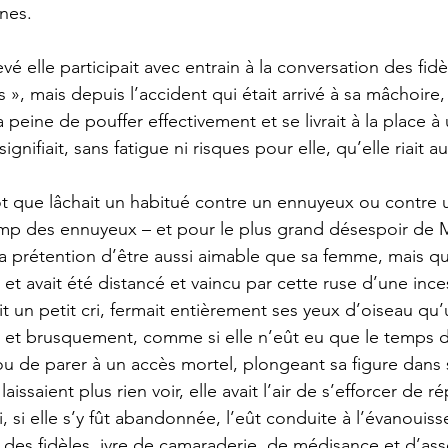
nes. 
s », mais depuis l’accident qui était arrivé à sa mâchoire, 
 peine de pouffer effectivement et se livrait à la place 
gnifiait, sans fatigue ni risques pour elle, qu’elle riait a
amp des ennuyeux – et pour le plus grand désespoir de M
a prétention d’être aussi aimable que sa femme, mais qui
e et avait été distancé et vaincu par cette ruse d’une inces
ait un petit cri, fermait entièrement ses yeux d’oiseau qu’
, et brusquement, comme si elle n’eût eu que le temps 
u de parer à un accès mortel, plongeant sa figure dans s
aissaient plus rien voir, elle avait l’air de s’efforcer de ré
i, si elle s’y fût abandonnée, l’eût conduite à l’évanouiss
é des fidèles, ivre de camaraderie, de médisance et d’a