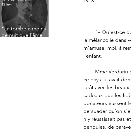
1913 
15 févr.
"La tombe a moins
	"– Qu’est-ce qu’ils ont à rire toutes ces bonnes gens-là, on a l’air de ne pas engendrer 
de nuit que l'âme
la mélancolie dans v
n'a de jour" : Deux
m’amuse, moi, à rest
saisissants poèmes
de deuil de Raoul
l’enfant.
Lafagette (1892)
	Mme Verdurin était assise sur un haut siège suédois en sapin ciré, qu’un violoniste de 
ce pays lui avait do
jurât avec les beaux
cadeaux que les fidè
donateurs eussent le 
persuader qu’on s’en
n’y réussissait pas e
pendules, de parave