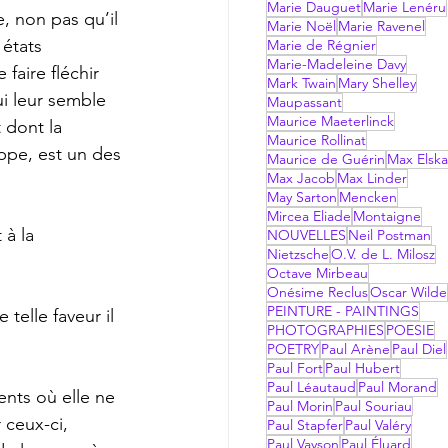
Marie Dauguet
Marie Lenéru
Marie Noël
Marie Ravenel
 états 
Marie de Régnier
Marie-Madeleine Davy
aire fléchir 
Mark Twain
Mary Shelley
i leur semble 
Maupassant
Maurice Maeterlinck
 dont la 
Maurice Rollinat
ippe, est un des 
Maurice de Guérin
Max Elsk
Max Jacob
Max Linder
May Sarton
Mencken
Mircea Eliade
Montaigne
NOUVELLES
Neil Postman
Nietzsche
O.V. de L. Milosz
Octave Mirbeau
Onésime Reclus
Oscar Wilde
PEINTURE - PAINTINGS
PHOTOGRAPHIES
POESIE
POETRY
Paul Arène
Paul Diel
Paul Fort
Paul Hubert
Paul Léautaud
Paul Morand
Paul Morin
Paul Souriau
ceux-ci, 
Paul Stapfer
Paul Valéry
Paul Vayson
Paul Éluard