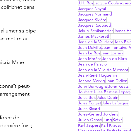
J.H. Roy
Jacque Coulanghéo
colifichet dans 
Jacques Nayral
Jacques Normand
Jacques Rivière
Jacques Roubaud
Jakub Schikaneder
James Hol
James Mackereth
 se mettre au 
Jane de la Vaudère
Jean Bal
Jean Delville
Jean Fontaine-V
Jean Le Roy
Jean Lorrain
Jean Moréas
Jean de Bère
Jean de Palacio
Jean de la Ville de Mirmont
Jean-René Huguenin
Jeanne Marvig
Joan Didion
John Burroughs
John Keats
Joubert
Jules Bastien-Lepag
l’arrangement 
Jules Bois
Jules Dupin
Jules Forget
Jules Laforgue
Jules Ricard
Jules-Gérard Jordens
Julien Ochsé
Jung
Kafka
ernière fois ; 
Karl Jaspers
Karl Krauss
Kierkegaard
La Rochefoucau