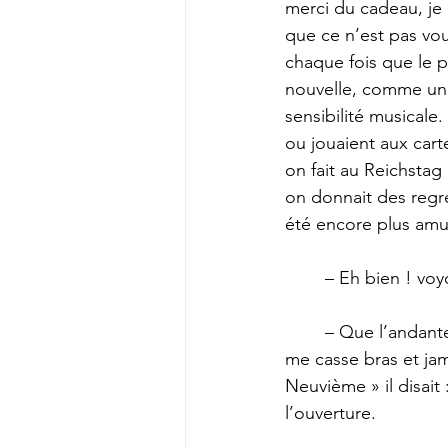
merci du cadeau, je 
que ce n’est pas vous
chaque fois que le pi
nouvelle, comme une 
sensibilité musicale.
ou jouaient aux cart
on fait au Reichstag
on donnait des regre
été encore plus amu
	– Eh bien ! voy
	– Que l’andante, comme tu y vas ! s’écria Mme Verdurin. C’est justement l’andante qui 
me casse bras et jam
Neuvième » il disait
l’ouverture. 