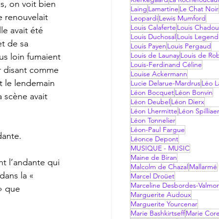
, on voit bien 
Laing
Lamartine
Le Chat Noir
e renouvelait 
Leopardi
Lewis Mumford
Louis Calaferte
Louis Chadou
le avait été 
Louis Duchosal
Louis Legend
t de sa 
Louis Payen
Louis Pergaud
Louis de Launay
Louis de Ro
us loin fumaient 
Louis-Ferdinand Céline
ur disant comme 
Louise Ackermann
t le lendemain 
Lucie Delarue-Mardrus
Léo La
Léon Bocquet
Léon Bonvin
a scène avait 
Léon Deubel
Léon Dierx
Léon Lhermitte
Léon Spilliae
Léon Tonnelier
Léon-Paul Fargue
dante. 
Léonce Depont
MUSIQUE - MUSIC
Maine de Biran
Malcolm de Chazal
Mallarmé
dans la « 
Marcel Droüet
Marceline Desbordes-Valmo
» que 
Marguerite Audoux
Marguerite Yourcenar
Marie Bashkirtseff
Marie Corel