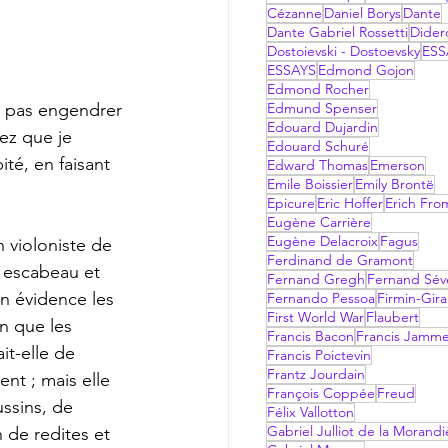
Cézanne
Daniel Borys
Dante
Dante Gabriel Rossetti
Dider
Dostoievski - Dostoevsky
ESS
ESSAYS
Edmond Gojon
Edmond Rocher
Edmund Spenser
Edouard Dujardin
ez que je 
Edouard Schuré
té, en faisant 
Edward Thomas
Emerson
Emile Boissier
Emily Brontë
Epicure
Eric Hoffer
Erich Fr
Eugène Carrière
Eugène Delacroix
Fagus
Ferdinand de Gramont
n escabeau et 
Fernand Gregh
Fernand Sév
en évidence les 
Fernando Pessoa
Firmin-Gir
First World War
Flaubert
n que les 
Francis Bacon
Francis Jamm
it-elle de 
Francis Poictevin
Frantz Jourdain
nt ; mais elle 
François Coppée
Freud
ussins, de 
Félix Vallotton
Gabriel Julliot de la Morandi
de redites et 