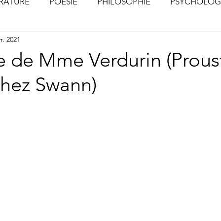
ÉRATURE
POÉSIE
PHILOSOPHIE
PSYCHOLOG
r. 2021
S
CHOSES VUES (Photographies)
e de Mme Verdurin (Proust
chez Swann)