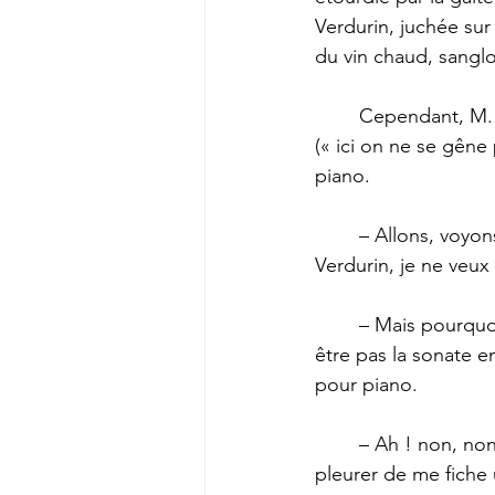
Verdurin, juchée sur
du vin chaud, sanglot
	Cependant, M. Verdurin, après avoir demandé à Swann la permission d’allumer sa pipe 
(« ici on ne se gêne 
piano. 
	– Allons, voyons, ne l’ennuie pas, il n’est pas ici pour être tourmenté, s’écria Mme 
Verdurin, je ne veux
	– Mais pourquoi veux-tu que ça l’ennuie, dit M. Verdurin, M. Swann ne connaît peut-
être pas la sonate e
pour piano. 
	– Ah ! non, non, pas ma sonate ! cria Mme Verdurin, je n’ai pas envie à force de 
pleurer de me fiche 