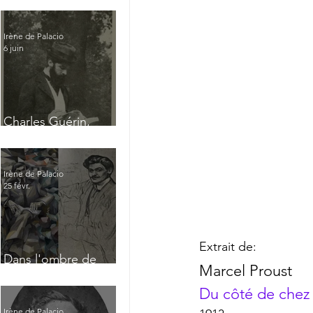
Irène de Palacio
6 juin
Charles Guérin,
homme intérieur
Irène de Palacio
25 févr.
Extrait de:
Dans l'ombre de
Marcel Proust  
Jacques Nayral
Du côté de chez
Irène de Palacio