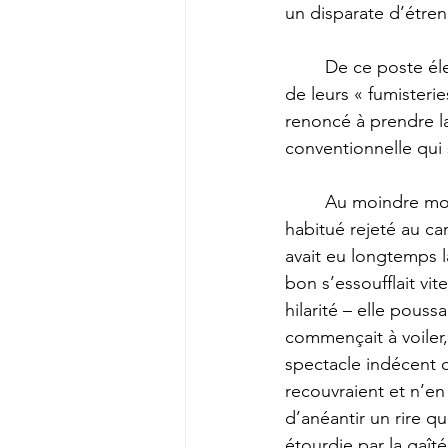
un disparate d’étren
	De ce poste élevé elle participait avec entrain à la conversation des fidèles et s’égayait 
de leurs « fumisterie
renoncé à prendre la
conventionnelle qui si
	Au moindre mot que lâchait un habitué contre un ennuyeux ou contre un ancien 
habitué rejeté au c
avait eu longtemps l
bon s’essoufflait vit
hilarité – elle pouss
commençait à voiler
spectacle indécent o
recouvraient et n’en l
d’anéantir un rire qu
étourdie par la gaît