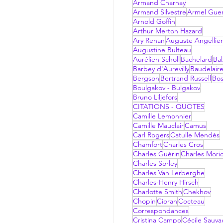
Armand Charnay
Armand Silvestre
Armel Gue
Arnold Goffin
Arthur Merton Hazard
Ary Renan
Auguste Angellier
Augustine Bulteau
Aurélien Scholl
Bachelard
Bal
Barbey d'Aurevilly
Baudelair
Bergson
Bertrand Russell
Bo
Boulgakov - Bulgakov
Bruno Liljefors
CITATIONS - QUOTES
Camille Lemonnier
Camille Mauclair
Camus
Carl Rogers
Catulle Mendès
Chamfort
Charles Cros
Charles Guérin
Charles Mori
Charles Sorley
Charles Van Lerberghe
Charles-Henry Hirsch
Charlotte Smith
Chekhov
Chopin
Cioran
Cocteau
Correspondances
Cristina Campo
Cécile Sauv