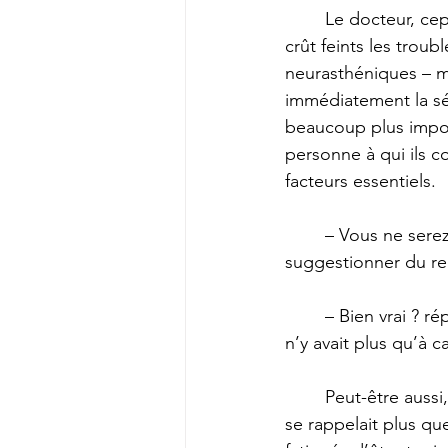
	Le docteur, cependant, poussait Mme Verdurin à laisser jouer le pianiste, non pas qu’il 
crût feints les troub
neurasthéniques – m
immédiatement la sév
beaucoup plus impor
personne à qui ils c
facteurs essentiels. 
	– Vous ne serez pas malade cette fois-ci, vous verrez, dit-il en cherchant à la 
suggestionner du re
	– Bien vrai ? répondit Mme Verdurin, comme si devant l’espérance d’une telle faveur il 
n’y avait plus qu’à ca
	Peut-être aussi, à force de dire qu’elle serait malade, y avait-il des moments où elle ne 
se rappelait plus qu