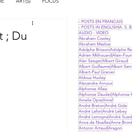
IE
ART(S)
FOCUS
- POSTS EN FRANCAIS
- POSTS IN ENGLISH
A. S. B
 ; Du
AUDIO - VIDEO
Abraham Cowley
Abraham Maslow
Adolphe Brisson
Adolphe Re
Adrien Mithouard
Alain-Four
Alan Seeger
Albert Giraud
Albert Guillaume
Albert Sam
Albert-Paul Granier
Aldous Huxley
Alexandre Arnoux
Alphonse Allais
Alphonse Daudet
Alphonse 
Amelia Opie
Amiel
André Breton
André Gide
André Lafon
André Lebey
André Lemoyne
André Suar
Anna de Noailles
Anne Bron
Antonin Artaud
Aragon