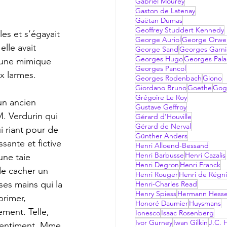
Gabriel Mourey
Gaston de Latenay
Gaëtan Dumas
Geoffrey Studdert Kennedy
George Auriol
George Orwel
elle avait 
George Sand
Georges Garni
Georges Hugo
Georges Pala
à une mimique 
Georges Pancol
ux larmes. 
Georges Rodenbach
Giono
Giordano Bruno
Goethe
Gog
Grégoire Le Roy
Gustave Geffroy
. Verdurin qui 
Gérard d'Houville
Gérard de Nerval
 riant pour de 
Günther Anders
sante et fictive 
Henri Alloend-Bessand
Henri Barbusse
Henri Cazalis
une taie 
Henri Degron
Henri Franck
de cacher un 
Henri Rouger
Henri de Régni
es mains qui la 
Henri-Charles Read
Henry Spiess
Hermann Hess
primer, 
Honoré Daumier
Huysmans
ement. Telle, 
Ionesco
Isaac Rosenberg
Ivor Gurney
Iwan Gilkin
J.C. H
ssentiment, Mme 