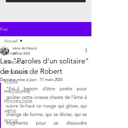
Post
Accueil
Irène de Palacio
Accueil
24 mai 2023
Les "Paroles d'un solitaire"
À PROPOS
de Louis de Robert
LITTÉRATURE
Dernière mise à jour :
17 mars 2025
POÉSIE
"Est-il besoin d’être poète pour 
PHILOSOPHIE
goûter cette ivresse chaste de l’âme à 
PSYCHOLOGIE
suivre là-haut ce nuage qui glisse, qui 
ART(S)
change de forme, qui se divise, qui se 
FOCUS
fragmente pour se dissoudre 