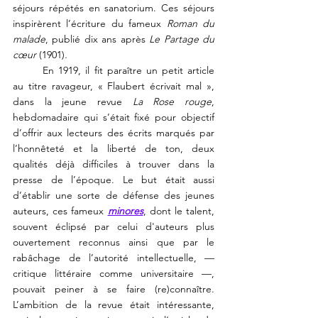
séjours répétés en sanatorium. Ces séjours 
inspirèrent l’écriture du fameux 
Roman du 
malade
, publié dix ans après
 Le Partage du 
cœur
 (1901)
.
	En 1919, il fit paraître un petit article 
au titre ravageur, « Flaubert écrivait mal », 
dans la jeune revue 
La Rose rouge
, 
hebdomadaire qui s’était fixé pour objectif 
d’offrir aux lecteurs des écrits marqués par 
l’honnêteté et la liberté de ton, deux 
qualités déjà difficiles à trouver dans la 
presse de l’époque. Le but était aussi 
d’établir une sorte de défense des jeunes 
auteurs, ces fameux 
minores
, dont le talent, 
souvent éclipsé par celui d'auteurs plus 
ouvertement reconnus ainsi que par le 
rabâchage de l’autorité intellectuelle, — 
critique littéraire comme universitaire —, 
pouvait peiner à se faire (re)connaître. 
L’ambition de la revue était intéressante, 