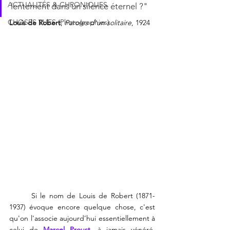
ACTUALITÉS & CHRONIQUES
lentement dans un silence éternel ?"
CHOSES VUES (Photographies)
Louis de Robert
, 
Paroles d'un solitaire
, 1924
	Si le nom de Louis de Robert (1871-
1937) évoque encore quelque chose, c'est 
qu'on l'associe aujourd’hui essentiellement à 
celui de 
Marcel Proust
, à jamais vénéré. 