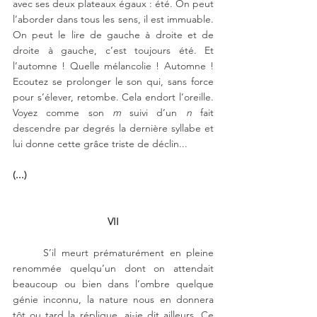
avec ses deux plateaux égaux : été. On peut 
l’aborder dans tous les sens, il est immuable. 
On peut le lire de gauche à droite et de 
droite à gauche, c’est toujours été. Et 
l’automne ! Quelle mélancolie ! Automne ! 
Ecoutez se prolonger le son qui, sans force 
pour s’élever, retombe. Cela endort l’oreille. 
Voyez comme son 
m
 suivi d’un 
n
 fait 
descendre par degrés la dernière syllabe et 
lui donne cette grâce triste de déclin...
(...)
VII
S’il meurt prématurément en pleine 
renommée quelqu’un dont on attendait 
beaucoup ou bien dans l’ombre quelque 
génie inconnu, la nature nous en donnera 
tôt ou tard la réplique, ai-je dit ailleurs. Ce 