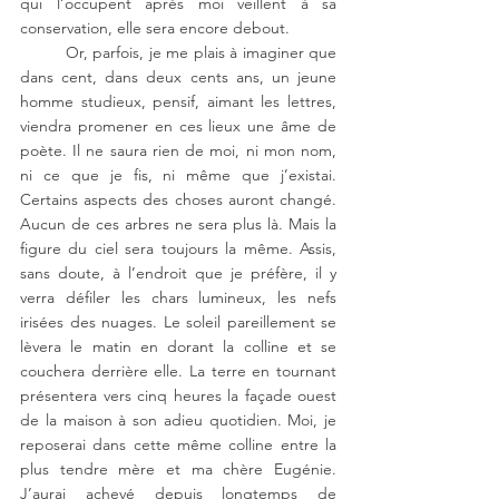
qui l’occupent après moi veillent à sa 
conservation, elle sera encore debout. 
Or, parfois, je me plais à imaginer que 
dans cent, dans deux cents ans, un jeune 
homme studieux, pensif, aimant les lettres, 
viendra promener en ces lieux une âme de 
poète. Il ne saura rien de moi, ni mon nom, 
ni ce que je fis, ni même que j’existai. 
Certains aspects des choses auront changé. 
Aucun de ces arbres ne sera plus là. Mais la 
figure du ciel sera toujours la même. Assis, 
sans doute, à l’endroit que je préfère, il y 
verra défiler les chars lumineux, les nefs 
irisées des nuages. Le soleil pareillement se 
lèvera le matin en dorant la colline et se 
couchera derrière elle. La terre en tournant 
présentera vers cinq heures la façade ouest 
de la maison à son adieu quotidien. Moi, je 
reposerai dans cette même colline entre la 
plus tendre mère et ma chère Eugénie. 
J’aurai achevé depuis longtemps de 