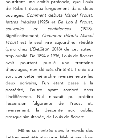
nourrirent une amitié profonde, que Louis 
de Robert évoqua longuement dans deux 
ouvrages, 
Comment débuta Marcel Proust, 
lettres inédites
 (1925) et 
De Loti à Proust, 
souvenirs et confidences
 (1928). 
Significativement, 
Comment débuta Marcel 
Proust
 est le seul livre aujourd’hui réédité 
(paru chez 
L’Éveilleur
, 2018) de cet auteur 
trop oublié. De 1894 à 1936, Louis de Robert 
avait pourtant publié une trentaine 
d’ouvrages, non dénués d’intérêt. Ironie du 
sort que cette hiérarchie inversée entre les 
deux écrivains, l’un étant passé à la 
postérité, l’autre ayant sombré dans 
l’indifférence. Nul n’aurait pu prédire 
l’ascension fulgurante de Proust et, 
inversement, la descente aux oublis, 
presque simultanée, de Louis de Robert. 
	Même son entrée dans le monde des 
Lettres avait été atypique. Malgré ses dons 