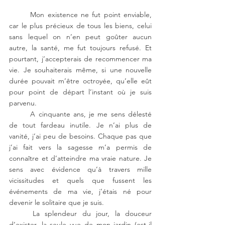
Mon existence ne fut point enviable, 
car le plus précieux de tous les biens, celui 
sans lequel on n’en peut goûter aucun 
autre, la santé, me fut toujours refusé. Et 
pourtant, j’accepterais de recommencer ma 
vie. Je souhaiterais même, si une nouvelle 
durée pouvait m’être octroyée, qu’elle eût 
pour point de départ l’instant où je suis 
parvenu.
A cinquante ans, je me sens délesté 
de tout fardeau inutile. Je n’ai plus de 
vanité, j’ai peu de besoins. Chaque pas que 
j’ai fait vers la sagesse m’a permis de 
connaître et d’atteindre ma vraie nature. Je 
sens avec évidence qu’à travers mille 
vicissitudes et quels que fussent les 
événements de ma vie, j’étais né pour 
devenir le solitaire que je suis.
La splendeur du jour, la douceur 
d’exister, la seule vue de mon jardin (est-il 