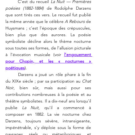
	C'est du recueil 
La Nuit — Premières 
poésies (1882-1884)
 de Rodolphe Darzens 
que sont tirés ces vers. Le recueil fut publié 
la même année que le célèbre 
A Rebours
 de 
Huysmans ; c’est l’époque des crépuscules, 
bien plus que des aurores. La poésie 
symboliste décline alors le thème nocturne 
sous toutes ses formes, de l’allusion picturale 
à l’évocation musicale (voir 
l’engouement 
pour Chopin, et les « nocturnes » 
poétiques
). 
	Darzens a joué un rôle phare à la fin 
du XIXe siècle ; par sa participation au 
Chat 
Noir
, bien sûr, mais aussi pour ses 
contributions nombreuses à la poésie et au 
théâtre symbolistes. Il a dix-neuf ans lorsqu’il 
publie 
La Nuit
, qu’il a commencé à 
composer en 1882. La vie nocturne chez 
Darzens, toujours sévère, intransigeante, 
impénétrable, s'y déploie sous la forme de 
paysages, réels ou métaphoriques, et 