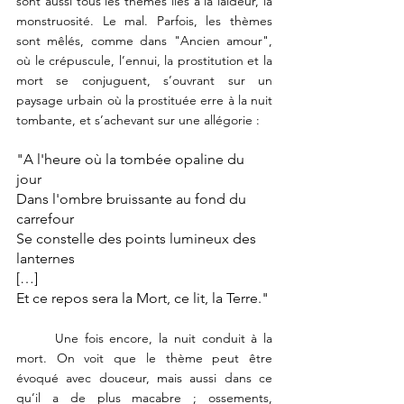
sont aussi tous les thèmes liés à la laideur, la 
monstruosité. Le mal. Parfois, les thèmes 
sont mêlés, comme dans "Ancien amour", 
où le crépuscule, l’ennui, la prostitution et la 
mort se conjuguent, s’ouvrant sur un 
paysage urbain où la prostituée erre à la nuit 
tombante, et s’achevant sur une allégorie :
"A l'heure où la tombée opaline du 
jour
Dans l'ombre bruissante au fond du 
carrefour
Se constelle des points lumineux des 
lanternes
[…]
Et ce repos sera la Mort, ce lit, la Terre."
	Une fois encore, la nuit conduit à la 
mort. On voit que le thème peut être 
évoqué avec douceur, mais aussi dans ce 
qu’il a de plus macabre ; ossements, 