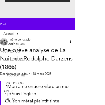
Post
Accueil
Irène de Palacio
Accueil
21 nov. 2023
Une brève analyse de La
À PROPOS
Nuit, de Rodolphe Darzens
LITTÉRATURE
(1885)
POÉSIE
Dernière mise à jour :
18 mars 2025
PHILOSOPHIE
PSYCHOLOGIE
"Mon âme entière vibre en moi 
ART(S)
: je suis l'église
FOCUS
Où son métal plaintif tinte 