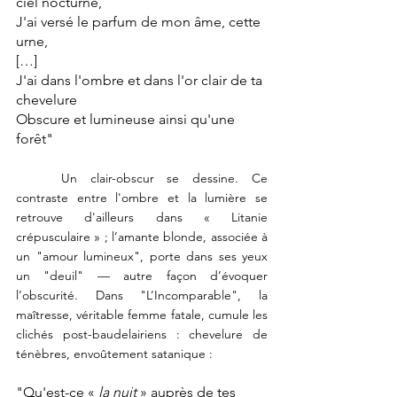
ciel nocturne,
J'ai versé le parfum de mon âme, cette 
urne,
[…]
J'ai dans l'ombre et dans l'or clair de ta 
chevelure
Obscure et lumineuse ainsi qu'une 
forêt"
	Un clair-obscur se dessine. Ce 
contraste entre l'ombre et la lumière se 
retrouve d'ailleurs dans « Litanie 
crépusculaire » ; l’amante blonde, associée à 
un "amour lumineux", porte dans ses yeux 
un "deuil" — autre façon d’évoquer 
l’obscurité. Dans "L’Incomparable", la 
maîtresse, véritable femme fatale, cumule les 
clichés post-baudelairiens : chevelure de 
ténèbres, envoûtement satanique :
"Qu'est-ce « 
la nuit
 » auprès de tes 