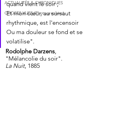
ACTUALITÉS & CHRONIQUES
quand vient le soir ;
Et mon cœur, au sursaut 
CHOSES VUES (Photographies)
rhythmique, est l'encensoir 
Ou ma douleur se fond et se 
volatilise".
Rodolphe Darzens
, 
"Mélancolie du soir".
La Nuit
, 1885